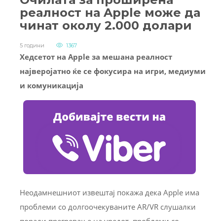
реалност на Apple може да
чинат околу 2.000 долари
5 години
1367
Хедсетот на Apple за мешана реалност
најверојатно ќе се фокусира на игри, медиуми
и комуникација
Неодамнешниот извештај покажа дека Apple има
проблеми со долгоочекуваните AR/VR слушалки
поради прегревање на уредот, проблеми со