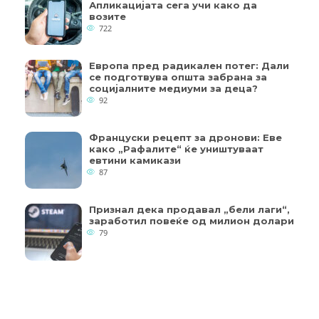
Апликацијата сега учи како да
возите
722
Европа пред радикален потег: Дали
се подготвува општа забрана за
социјалните медиуми за деца?
92
Француски рецепт за дронови: Еве
како „Рафалите“ ќе уништуваат
евтини камикази
87
Признал дека продавал „бели лаги“,
заработил повеќе од милион долари
79