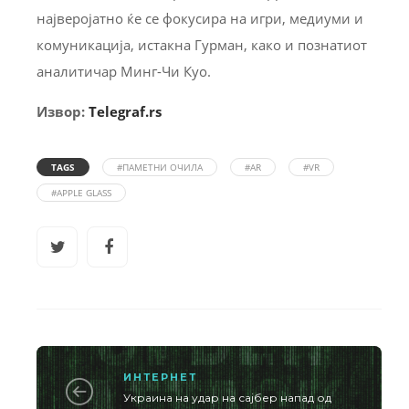
најверојатно ќе се фокусира на игри, медиуми и
комуникација, истакна Гурман, како и познатиот
аналитичар Минг-Чи Куо.
Извор:
Telegraf.rs
TAGS
#ПАМЕТНИ ОЧИЛА
#AR
#VR
#APPLE GLASS
ИНТЕРНЕТ
Украина на удар на сајбер напад од