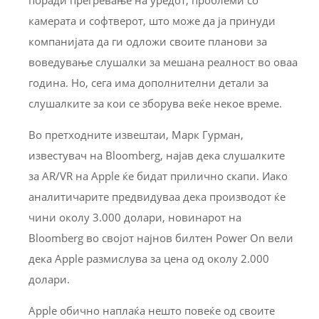
камерата и софтверот, што може да ја принуди
компанијата да ги одложи своите планови за
воведување слушалки за мешана реалност во оваа
година. Но, сега има дополнителни детали за
слушалките за кои се зборува веќе некое време.
Во претходните извештаи, Марк Гурман,
известувач на Bloomberg, најав дека слушалките
за AR/VR на Apple ќе бидат прилично скапи. Иако
аналитичарите предвидуваа дека производот ќе
чини околу 3.000 долари, новинарот на
Bloomberg во својот најнов билтен Power On вели
дека Apple размислува за цена од околу 2.000
долари.
Apple обично наплаќа нешто повеќе од своите