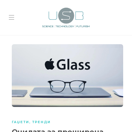
ГАЏЕТИ
,
ТРЕНДИ
Очилата за проширена