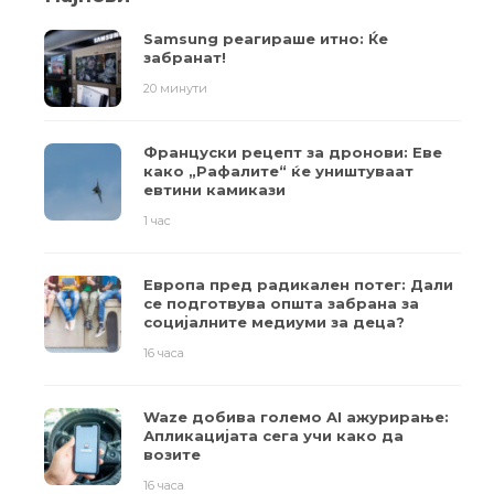
Samsung реагираше итно: Ќе
забранат!
20 минути
Француски рецепт за дронови: Еве
како „Рафалите“ ќе уништуваат
евтини камикази
1 час
Европа пред радикален потег: Дали
се подготвува општа забрана за
социјалните медиуми за деца?
16 часа
Waze добива големо AI ажурирање:
Апликацијата сега учи како да
возите
16 часа