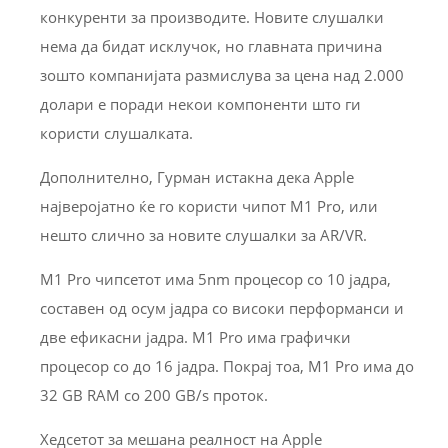
конкуренти за производите. Новите слушалки
нема да бидат исклучок, но главната причина
зошто компанијата размислува за цена над 2.000
долари е поради некои компоненти што ги
користи слушалката.
Дополнително, Гурман истакна дека Apple
најверојатно ќе го користи чипот M1 Pro, или
нешто слично за новите слушалки за AR/VR.
M1 Pro чипсетот има 5nm процесор со 10 јадра,
составен од осум јадра со високи перформанси и
две ефикасни јадра. M1 Pro има графички
процесор со до 16 јадра. Покрај тоа, M1 Pro има до
32 GB RAM со 200 GB/s проток.
Хедсетот за мешана реалност на Apple