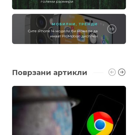
големи размери
МОБИЛНИ
,
ТРЕНДИ
Сите iPhone 14 модели би можеле да
имаат ProMotion дисплеи
Поврзани артикли