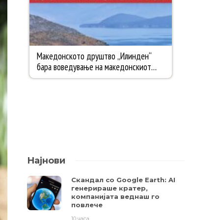
Најнови
Скандал со Google Earth: AI
генерираше кратер,
компанијата веднаш го
повлече
10 часа