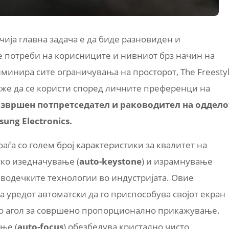
 чија главна задача е да биде разновиден и
е потреби на корисниците и нивниот брз начин на
иминира сите ограничувања на просторот, The Freesty
оже да се користи според личните преференци на
 извршен потпретседател и раководител на оддело
ung Electronics.
оаѓа со голем број карактеристики за квалитет на
ско изедначување (
auto-keystone
) и израмнување
т водечките технологии во индустријата. Овие
 уредот автоматски да го приспособува својот екран
ило агол за совршено пропорционално прикажување.
ње (
auto-focus
) обезбедува кристално чисто