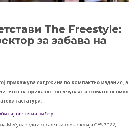
тстави The Freestyle:
ектор за забава на
 кој прикажува содржина во компактно издание, а
литетот на приказот вклучуваат автоматско ниво
тскa тастатура.
обивај вести на вибер
 на Меѓународниот саем за технологија CES 2022, го