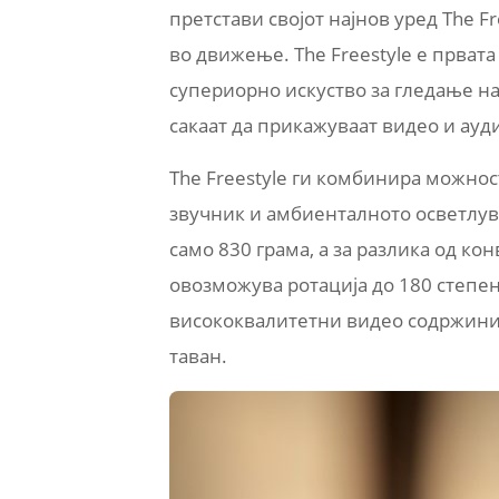
претстави својот најнов уред The 
во движење. The Freestyle е прват
супериорно искуство за гледање н
сакаат да прикажуваат видео и ауди
The Freestyle ги комбинира можнос
звучник и амбиенталното осветлув
само 830 грама, а за разлика од к
овозможува ротација до 180 степе
висококвалитетни видео содржини н
таван.