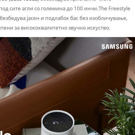
д сите агли со големина до 100 инчи.The Freestyle
обезбедува јасен и подлабок бас без изобличување,
епени за висококвалитетно звучно искуство.