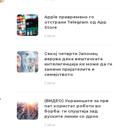
Apple привремено го
отстрани Telegram од App
Store
2 дена
Секој четврти Јапонец
верува дека вештачката
интелигенција ќе може да ги
замени пријателите и
семејството
2 дена
,
(ВИДЕО) Украинците за прв
пат користат роботи во
борба: ги спуштија зад
руските линии со дрон
2 дена