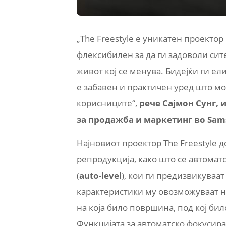
„The Freestyle е уникатен проектор
флексибилен за да ги задоволи сит
живот кој се менува. Бидејќи ги ел
е забавен и практичен уред што м
корисниците“,
рече Сајмон Сунг,
за продажба и маркетинг во Sams
Најновиот проектор The Freestyle д
репродукција, како што се автомат
(
auto-level
), кои ги предизвикуваа
карактеристики му овозможуваат на
на која било површина, под кој б
Функцијата за автоматско фокусира