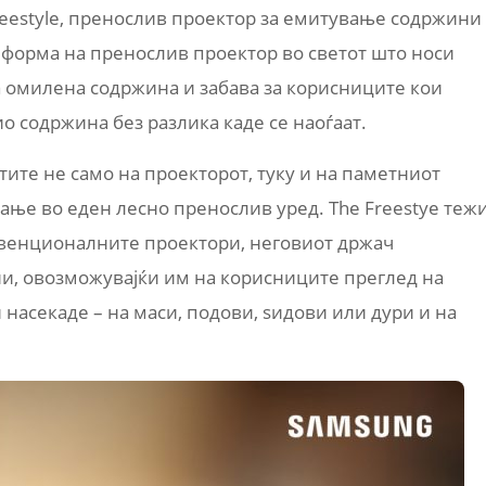
Freestyle, пренослив проектор за емитување содржини
а форма на пренослив проектор во светот што носи
а омилена содржина и забава за корисниците кои
о содржина без разлика каде се наоѓаат.
тите не само на проекторот, туку и на паметниот
ање во еден лесно пренослив уред. The Freestye теж
онвенционалните проектори, неговиот држач
ни, овозможувајќи им на корисниците преглед на
асекаде – на маси, подови, ѕидови или дури и на