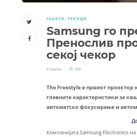
ГАЏЕТИ
,
ТРЕНДИ
Samsung го пре
Пренослив про
секој чекор
5 години
828
The Freestyle е првиот проектор
главните карактеристики за ква
автоматско фокусирање и автома
Д
Компанијата Samsung Electronics на