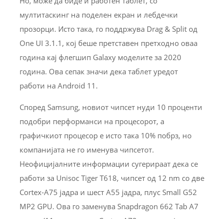
Но, може да биде и работен таблет, со
мултитаскинг на поделен екран и лебдечки
прозорци. Исто така, го поддржува Drag & Split од
One UI 3.1.1, кој беше претставен претходно оваа
година кај флегшип Galaxy моделите за 2020
година. Ова сепак значи дека таблет уредот
работи на Android 11.
Според Samsung, новиот чипсет нуди 10 проценти
подобри перформанси на процесорот, а
графичкиот процесор е исто така 10% побрз, но
компанијата не го именува чипсетот.
Неофицијалните информации сугерираат дека се
работи за Unisoc Tiger T618, чипсет од 12 nm со две
Cortex-A75 јадра и шест A55 јадра, плус Small G52
MP2 GPU. Ова го заменува Snapdragon 662 Tab A7