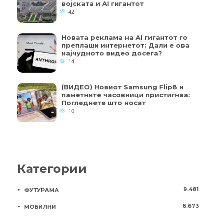
војската и AI гигантот
42
Новата реклама на AI гигантот го
преплаши интернетот: Дали е ова
најчудното видео досега?
14
(ВИДЕО) Новиот Samsung Flip8 и
паметните часовници пристигнаа:
Погледнете што носат
10
Категории
9.481
ФУТУРАМА
6.673
МОБИЛНИ