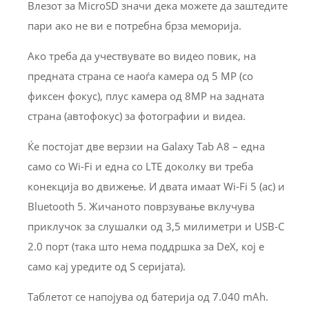
Влезот за MicroSD значи дека можете да заштедите
пари ако не ви е потребна брза меморија.
Ако треба да учествувате во видео повик, на
предната страна се наоѓа камера од 5 MP (со
фиксен фокус), плус камера од 8MP на задната
страна (автофокус) за фотографии и видеа.
Ќе постојат две верзии на Galaxy Tab A8 – една
само со Wi-Fi и една со LTE доколку ви треба
конекција во движење. И двата имаат Wi-Fi 5 (ac) и
Bluetooth 5. Жичаното поврзување вклучува
приклучок за слушалки од 3,5 милиметри и USB-C
2.0 порт (така што нема поддршка за DeX, кој е
само кај уредите од S серијата).
Таблетот се напојува од батерија од 7.040 mAh.