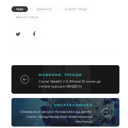
TAGS
#SAMSUNG
#ТАБЛЕТ УРЕДИ
#GALAXY TAB A8
МОБИЛНИ
,
ТРЕНДИ
Caviar Stealth 2.0 iPhone 13 може да
сопре куршум (ВИДЕО)
UNCATEGORIZED
Омикрон е двојно позаразен од делта-
сојот, предупредуваат американски
научници