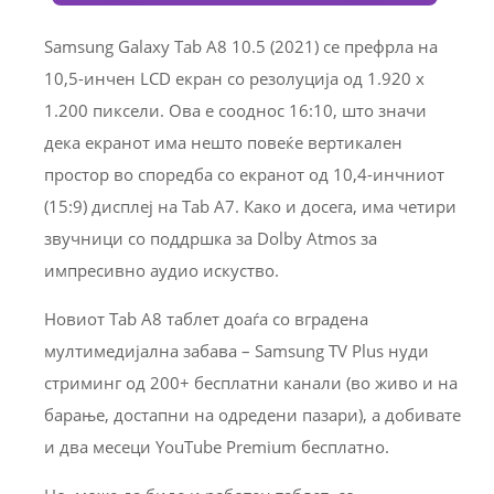
Samsung Galaxy Tab A8 10.5 (2021) се префрла на
10,5-инчен LCD екран со резолуција од 1.920 x
1.200 пиксели. Ова е сооднос 16:10, што значи
дека екранот има нешто повеќе вертикален
простор во споредба со екранот од 10,4-инчниот
(15:9) дисплеј на Tab A7. Како и досега, има четири
звучници со поддршка за Dolby Atmos за
импресивно аудио искуство.
Новиот Tab A8 таблет доаѓа со вградена
мултимедијална забава – Samsung TV Plus нуди
стриминг од 200+ бесплатни канали (во живо и на
барање, достапни на одредени пазари), а добивате
и два месеци YouTube Premium бесплатно.