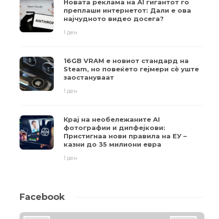
Новата реклама на AI гигантот го
преплаши интернетот: Дали е ова
најчудното видео досега?
1 ден
16GB VRAM е новиот стандард на
Steam, но повеќето гејмери ​​сè уште
заостануваат
1 ден
Крај на необележаните AI
фотографии и дипфејкови:
Пристигнаа нови правила на ЕУ –
казни до 35 милиони евра
1 ден
Facebook