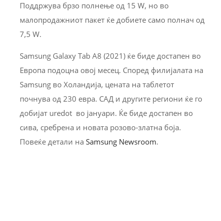
Поддржува брзо полнење од 15 W, но во
малопродажниот пакет ќе добиете само полнач од
7,5 W.
Samsung Galaxy Tab A8 (2021) ќе биде достапен во
Европа подоцна овој месец. Според филијалата на
Samsung во Холандија, цената на таблетот
почнува од 230 евра. САД и другите региони ќе го
добијат uredot во јануари. Ќе биде достапен во
сива, сребрена и новата розово-златна боја.
Повеќе детали на
Samsung Newsroom
.