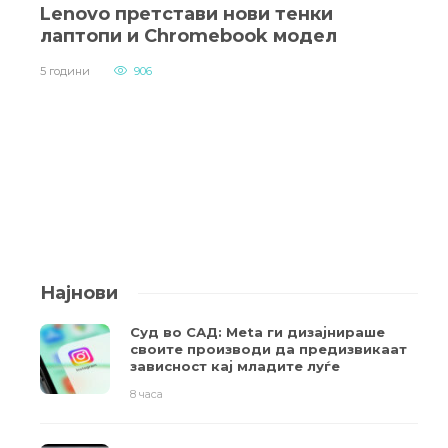
Lenovo претстави нови тенки
лаптопи и Chromebook модел
5 години
906
Најнови
Суд во САД: Meta ги дизајнираше
своите производи да предизвикаат
зависност кај младите луѓе
8 часа