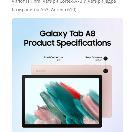
чипот (11 nm, четири Cortex-A73 и четири јадра
базирани на A53, Adreno 610).