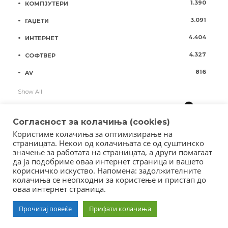
1.390
КОМПЈУТЕРИ
3.091
ГАЏЕТИ
4.404
ИНТЕРНЕТ
4.327
СОФТВЕР
816
AV
Show All
Согласност за колачиња (cookies)
Користиме колачиња за оптимизирање на
страницата. Некои од колачињата се од суштинско
значење за работата на страницата, а други помагаат
да ја подобриме оваа интернет страница и вашето
корисничко искуство. Напомена: задолжителните
колачиња се неопходни за користење и пристап до
оваа интернет страница.
Copyright © 2018 - Member of IAB Macedonia
Member of Clip Media Group / 2017
Прочитај повеќе
Прифати колачиња