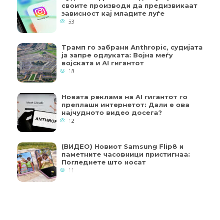
своите производи да предизвикаат
зависност кај младите луѓе
53
Трамп го забрани Anthropic, судијата
ја запре одлуката: Војна меѓу
војската и AI гигантот
18
Новата реклама на AI гигантот го
преплаши интернетот: Дали е ова
најчудното видео досега?
12
(ВИДЕО) Новиот Samsung Flip8 и
паметните часовници пристигнаа:
Погледнете што носат
11