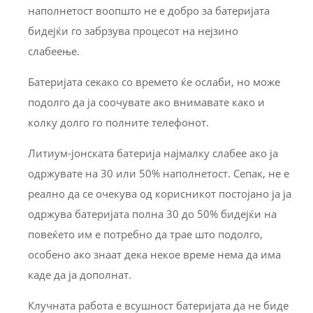
наполнетост воопшто не е добро за батеријата
бидејќи го забрзува процесот на нејзино
слабеење.
Батеријата секако со времето ќе ослаби, но може
подолго да ја соочувате ако внимавате како и
колку долго го полните телефонот.
Литиум-јонската батерија најмалку слабее ако ја
одржувате на 30 или 50% наполнетост. Сепак, не е
реално да се очекува од корисникот постојано ја ја
одржува батеријата полна 30 до 50% бидејќи на
повеќето им е потребно да трае што подолго,
особено ако знаат дека некое време нема да има
каде да ја дополнат.
Клучната работа е всушност батеријата да не биде