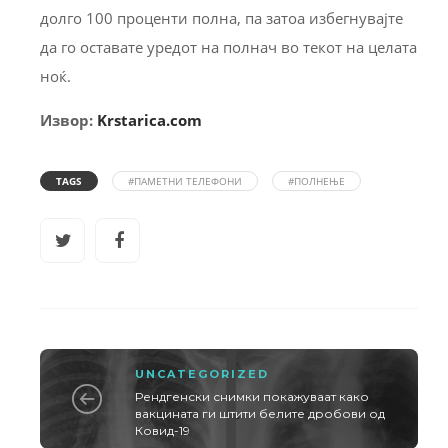
долго 100 проценти полна, па затоа избегнувајте
да го оставате уредот на полнач во текот на целата
ноќ.
Извор:
Krstarica.com
TAGS
#ПАМЕТНИ ТЕЛЕФОНИ
#ПОЛНЕЊЕ
UNCATEGORIZED
Рендгенски снимки покажуваат како
вакцината ги штити белите дробови од
Ковид-19