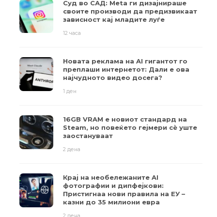
Суд во САД: Meta ги дизајнираше
своите производи да предизвикаат
зависност кај младите луѓе
12 часа
Новата реклама на AI гигантот го
преплаши интернетот: Дали е ова
најчудното видео досега?
1 ден
16GB VRAM е новиот стандард на
Steam, но повеќето гејмери ​​сè уште
заостануваат
2 дена
Крај на необележаните AI
фотографии и дипфејкови:
Пристигнаа нови правила на ЕУ –
казни до 35 милиони евра
2 дена