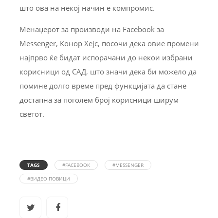
што ова на некој начин е компромис.
Менаџерот за производи на Facebook за
Messenger, Конор Хејс, посочи дека овие промени
најпрво ќе бидат испорачани до некои избрани
корисници од САД, што значи дека би можело да
помине долго време пред функцијата да стане
достапна за поголем број корисници ширум
светот.
TAGS
#FACEBOOK
#MESSENGER
#ВИДЕО ПОВИЦИ