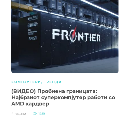
КОМПЈУТЕРИ
,
ТРЕНДИ
(ВИДЕО) Пробиена границата:
Најбрзиот суперкомпјутер работи со
AMD хардвер
4 години
1259