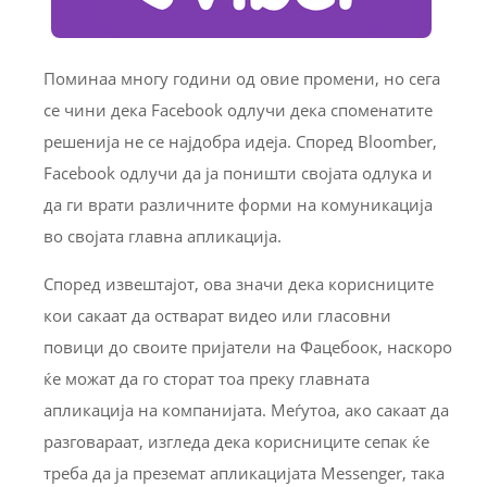
Поминаа многу години од овие промени, но сега
се чини дека Facebook одлучи дека споменатите
решенија не се најдобра идеја. Според Bloomber,
Facebook одлучи да ја поништи својата одлука и
да ги врати различните форми на комуникација
во својата главна апликација.
Според извештајот, ова значи дека корисниците
кои сакаат да остварат видео или гласовни
повици до своите пријатели на Фацебоок, наскоро
ќе можат да го сторат тоа преку главната
апликација на компанијата. Меѓутоа, ако сакаат да
разговараат, изгледа дека корисниците сепак ќе
треба да ја преземат апликацијата Messenger, така