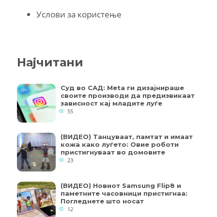
Услови за користење
Најчитани
Суд во САД: Meta ги дизајнираше
своите производи да предизвикаат
зависност кај младите луѓе
55
(ВИДЕО) Танцуваат, памтат и имаат
кожа како луѓето: Овие роботи
пристигнуваат во домовите
23
(ВИДЕО) Новиот Samsung Flip8 и
паметните часовници пристигнаа:
Погледнете што носат
12