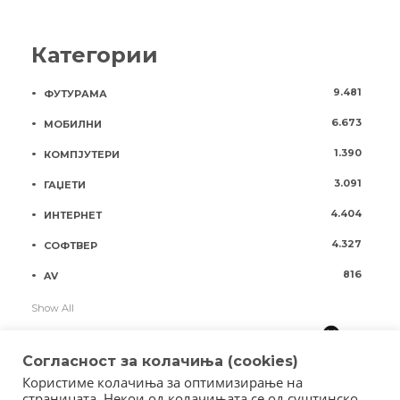
Категории
9.481
ФУТУРАМА
6.673
МОБИЛНИ
1.390
КОМПЈУТЕРИ
3.091
ГАЏЕТИ
4.404
ИНТЕРНЕТ
4.327
СОФТВЕР
816
AV
Show All
Согласност за колачиња (cookies)
Користиме колачиња за оптимизирање на
страницата. Некои од колачињата се од суштинско