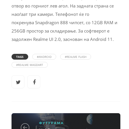
отвор во горниот лев агол. На задната страна се
наоѓаат три камери. Телефонот ќе го
покренува Snapdragon 888 чипсет, со 12GB RAM и
256GB простор за складирање. За софтверот е
задолжен Realme UI 2.0, заснован на Android 11.
TAGS
#ANDROID
#REALME FLASH
#REALME MAGDART
ФУТУРАМА