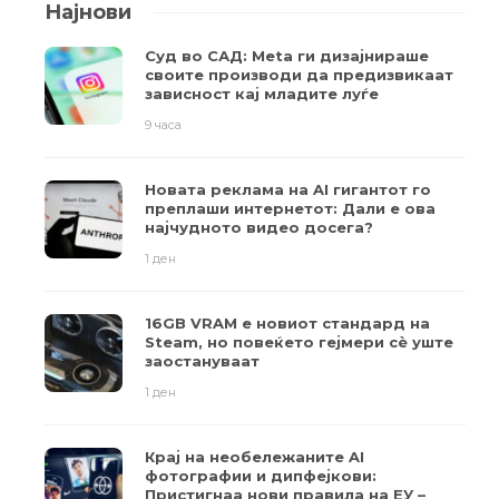
Најнови
Суд во САД: Meta ги дизајнираше
своите производи да предизвикаат
зависност кај младите луѓе
9 часа
Новата реклама на AI гигантот го
преплаши интернетот: Дали е ова
најчудното видео досега?
1 ден
16GB VRAM е новиот стандард на
Steam, но повеќето гејмери ​​сè уште
заостануваат
1 ден
Крај на необележаните AI
фотографии и дипфејкови:
Пристигнаа нови правила на ЕУ –