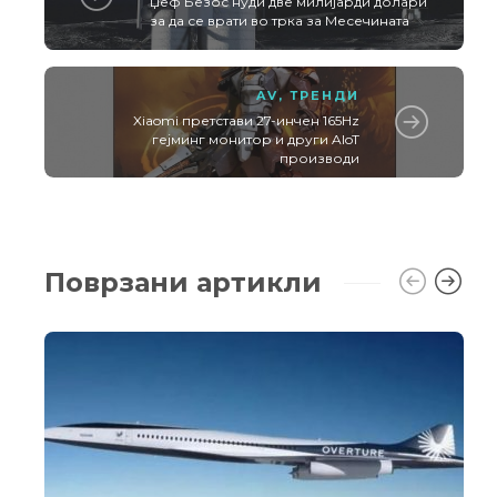
Џеф Безос нуди две милијарди долари
за да се врати во трка за Месечината
AV
,
ТРЕНДИ
Xiaomi претстави 27-инчен 165Hz
гејминг монитор и други AIoT
производи
Поврзани артикли