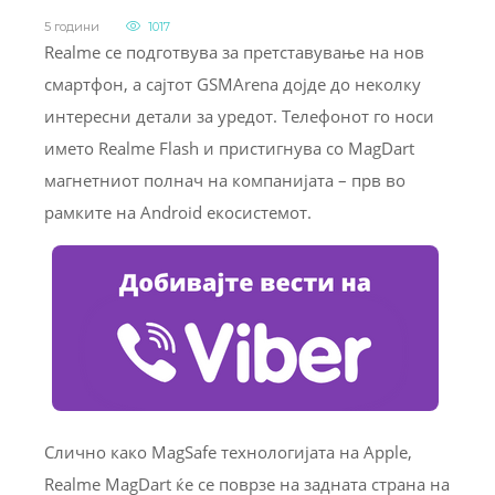
5 години
1017
Realme се подготвува за претставување на нов
смартфон, а сајтот GSMArena дојде до неколку
интересни детали за уредот. Телефонот го носи
името Realme Flash и пристигнува со MagDart
магнетниот полнач на компанијата – прв во
рамките на Android екосистемот.
Слично како MagSafe технологијата на Apple,
Realme MagDart ќе се поврзе на задната страна на