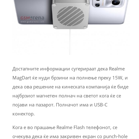
Достапните информации сугерираат дека Realme
MagDart ќе нуди брзини на полнење преку 15W, и
дека ова решение на кинеската компанија ќе биде
најбрзиот магнетен полнач на светот кога ќе се
појави на пазарот. Полначот има и USB-C
конектор.
Кога е во прашање Realme Flash телефонот, се
очекува дека ќе има закривен екран со punch-hole