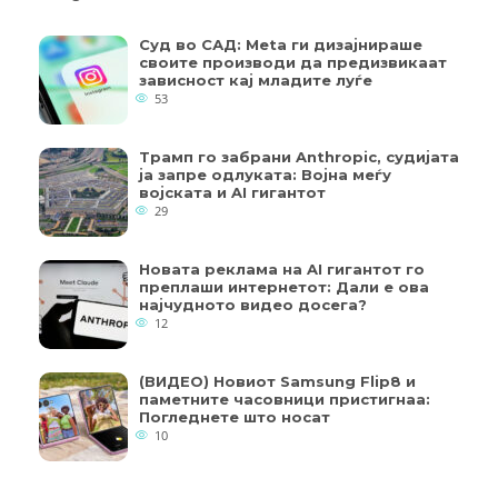
Суд во САД: Meta ги дизајнираше
своите производи да предизвикаат
зависност кај младите луѓе
53
Трамп го забрани Anthropic, судијата
ја запре одлуката: Војна меѓу
војската и AI гигантот
29
Новата реклама на AI гигантот го
преплаши интернетот: Дали е ова
најчудното видео досега?
12
(ВИДЕО) Новиот Samsung Flip8 и
паметните часовници пристигнаа:
Погледнете што носат
10