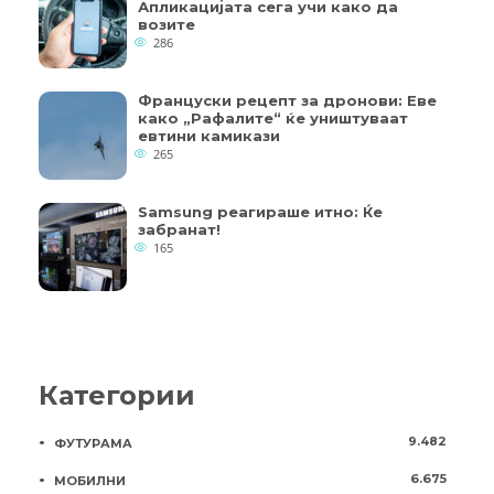
Апликацијата сега учи како да
возите
286
Француски рецепт за дронови: Еве
како „Рафалите“ ќе уништуваат
евтини камикази
265
Samsung реагираше итно: Ќе
забранат!
165
Категории
9.482
ФУТУРАМА
6.675
МОБИЛНИ