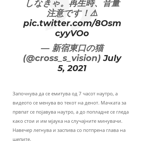
しなきゃ。再生時、音量
注意です！⚠️
pic.twitter.com/8Osm
cyyVOo
— 新宿東口の猫
(@cross_s_vision)
July
5, 2021
Започнува да се емитува од 7 часот наутро, а
видеото се менува во текот на денот. Мачката за
првпат се појавува наутро, а до попладне се гледа
како стои и им мјаука на случајните минувачи.
Навечер легнува и заспива со потпрена глава на
шепите.