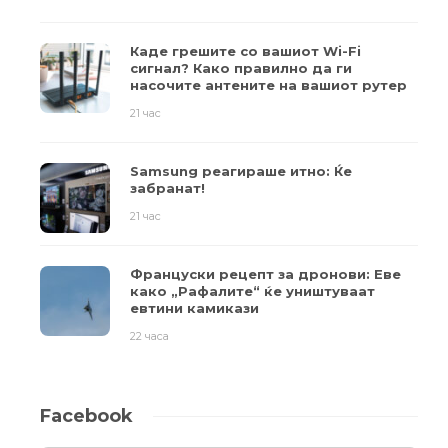
Каде грешите со вашиот Wi-Fi
сигнал? Како правилно да ги
насочите антените на вашиот рутер
21 час
Samsung реагираше итно: Ќе
забранат!
21 час
Француски рецепт за дронови: Еве
како „Рафалите“ ќе уништуваат
евтини камикази
22 часа
Facebook