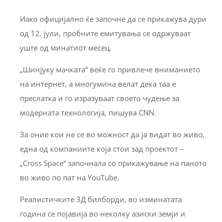
Иако официјално ќе започне да се прикажува дури
од 12. јули, пробните емитувања се одржуваат
уште од минатиот месец.
„Шинјуку мачката“ веќе го привлече вниманието
на интернет, а многумина велат дека таа е
преслатка и го изразуваат своето чудење за
модерната технологија, пишува CNN.
За оние кои не се во можност да ја видат во живо,
една од компаниите која стои зад проектот –
„Cross Space“ започнала со прикажување на паното
во живо по пат на YouTube.
Реалистичките 3Д билборди, во изминатата
година се појавија во неколку азиски земји и