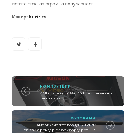
истите стекнаа огромна популарност.
Извор:
Kurir.rs
КОМПЈУТЕРИ
AMD Radeon RX 6600 XT се очекува во
текот на август
ФУТУРАМА
Американските воздушни сили
објавија рендер од бомбардерот B-21