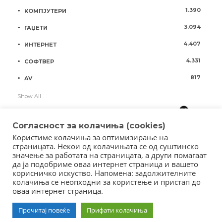
1.390
КОМПЈУТЕРИ
3.094
ГАЏЕТИ
4.407
ИНТЕРНЕТ
4.331
СОФТВЕР
817
AV
Show All
Согласност за колачиња (cookies)
Користиме колачиња за оптимизирање на
страницата. Некои од колачињата се од суштинско
значење за работата на страницата, а други помагаат
да ја подобриме оваа интернет страница и вашето
корисничко искуство. Напомена: задолжителните
колачиња се неопходни за користење и пристап до
оваа интернет страница.
Copyright © 2018 - Member of IAB Macedonia
Member of Clip Media Group / 2017
Прочитај повеќе
Прифати колачиња