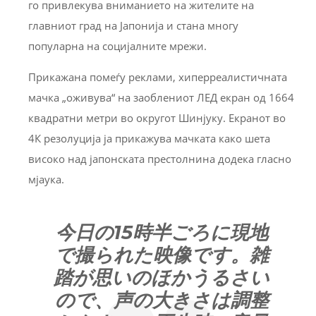
го привлекува вниманието на жителите на
главниот град на Јапонија и стана многу
популарна на социјалните мрежи.
Прикажана помеѓу реклами, хиперреалистичната
мачка „оживува“ на заоблениот ЛЕД екран од 1664
квадратни метри во округот Шинјуку. Екранот во
4К резолуција ја прикажува мачката како шета
високо над јапонската престолнина додека гласно
мјаука.
今日の15時半ごろに現地
で撮られた映像です。雑
踏が思いのほかうるさい
ので、声の大きさは調整