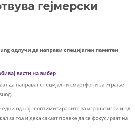
твува гејмерски
ung одлучи да направи специјален паметен
обивај вести на вибер
ат да направат специјални смартфони за играње
sung.
 едни од најнеоптимизираните за играње игри и од
ал за тоа и дека сакаат повеќе да се фокусираат на