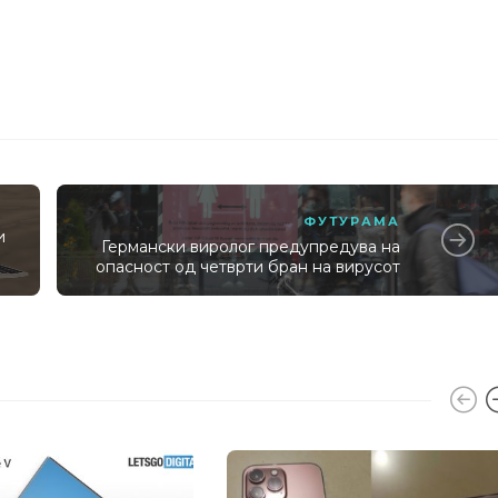
ФУТУРАМА
и
Германски виролог предупредува на
опасност од четврти бран на вирусот