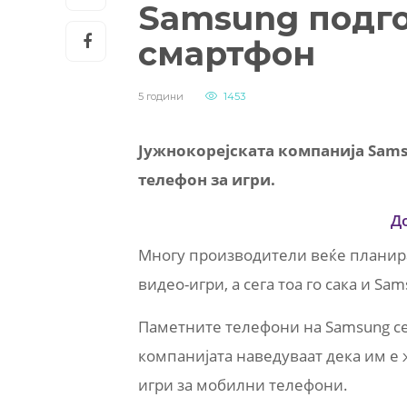
Samsung подго
смартфон
5 години
1453
Јужнокорејската компанија Sams
телефон за игри.
Д
Многу производители веќе планира
видео-игри, а сега тоа го сака и Sam
Паметните телефони на Samsung се
компанијата наведуваат дека им е ж
игри за мобилни телефони.