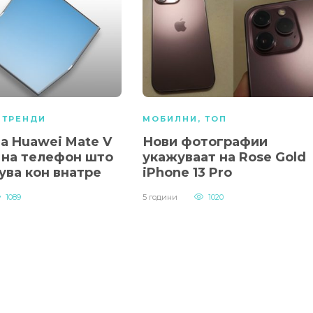
,
ТРЕНДИ
МОБИЛНИ
,
ТОП
а Huawei Mate V
Нови фотографии
 на телефон што
укажуваат на Rose Gold
ува кон внатре
iPhone 13 Pro
1089
5 години
1020