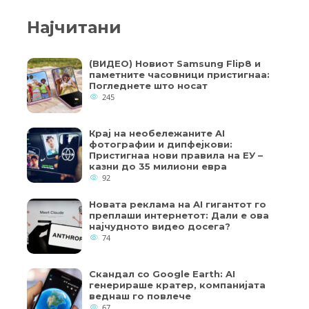
Најчитани
(ВИДЕО) Новиот Samsung Flip8 и
паметните часовници пристигнаа:
Погледнете што носат
245
Крај на необележаните AI
фотографии и дипфејкови:
Пристигнаа нови правила на ЕУ –
казни до 35 милиони евра
92
Новата реклама на AI гигантот го
преплаши интернетот: Дали е ова
најчудното видео досега?
74
Скандал со Google Earth: AI
генерираше кратер, компанијата
веднаш го повлече
67