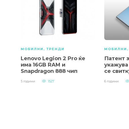
МОБИЛНИ
,
ТРЕНДИ
МОБИЛНИ
Lenovo Legion 2 Pro ќе
Патент з
има 16GB RAM и
укажува
Snapdragon 888 чип
се свитк
5 години
1527
6 години