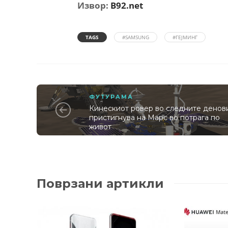
Извор:
B92.net
TAGS
#SAMSUNG
#ГЕЈМИНГ
ФУТУРАМА
Кинескиот ровер во следните денов
пристигнува на Марс во потрага по
живот
Поврзани артикли