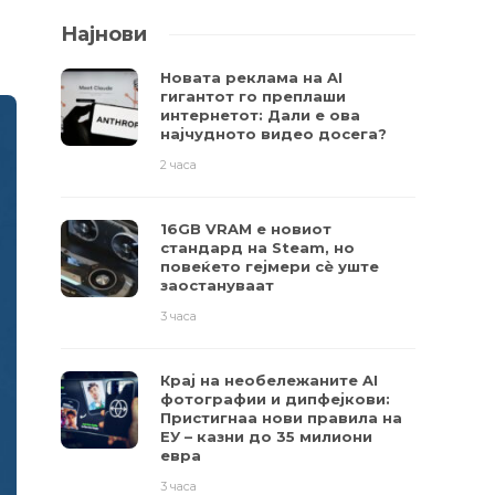
Најнови
Новата реклама на AI
гигантот го преплаши
интернетот: Дали е ова
најчудното видео досега?
2 часа
16GB VRAM е новиот
стандард на Steam, но
повеќето гејмери ​​сè уште
заостануваат
3 часа
Крај на необележаните AI
фотографии и дипфејкови:
Пристигнаа нови правила на
ЕУ – казни до 35 милиони
евра
3 часа