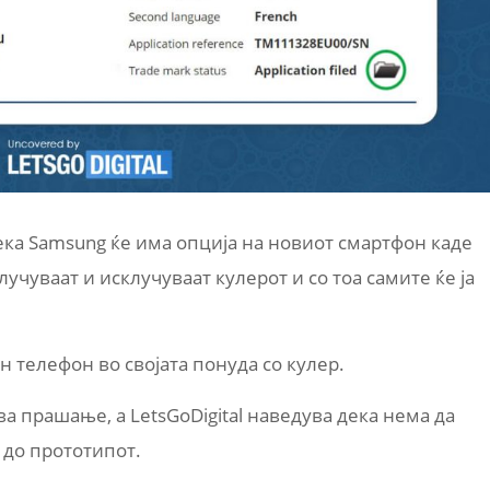
дека Samsung ќе има опција на новиот смартфон каде
учуваат и исклучуваат кулерот и со тоа самите ќе ја
 телефон во својата понуда со кулер.
а прашање, а LetsGoDigital наведува дека нема да
 до прототипот.