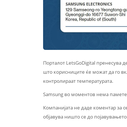
Порталот LetsGoDigital пренесува 
што корисниците ќе можат да го вкл
контролираат температурата.
Samsung во моментов нема паметен
Компанијата не даде коментар за ов
објавува ништо се до појавувањето