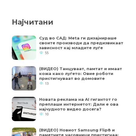
Најчитани
Суд во САД: Meta ги дизајнираше
своите производи да предизвикаат
зависност кај младите луѓе
55
(ВИДЕО) Танцуваат, памтат и имаат
кожа како луѓето: Овие роботи
пристигнуваат во домовите
13
Новата реклама на AI гигантот го
преплаши интернетот: Дали е ова
најчудното видео досега?
10
(ВИДЕО) Новиот Samsung Flip8 и
паметните часовници пристигнаа: