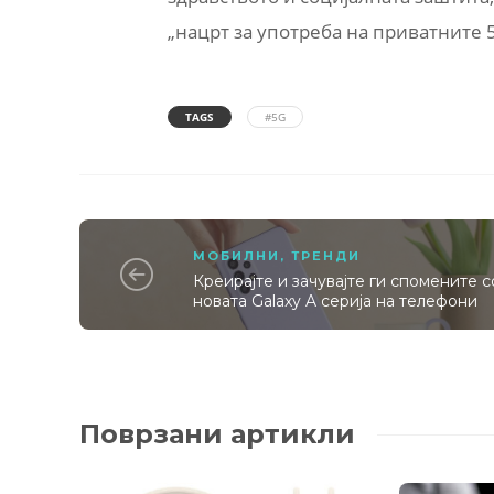
„нацрт за употреба на приватните 
TAGS
#5G
МОБИЛНИ
,
ТРЕНДИ
Креирајте и зачувајте ги спомените с
новата Galaxy A серија на телефони
Поврзани артикли