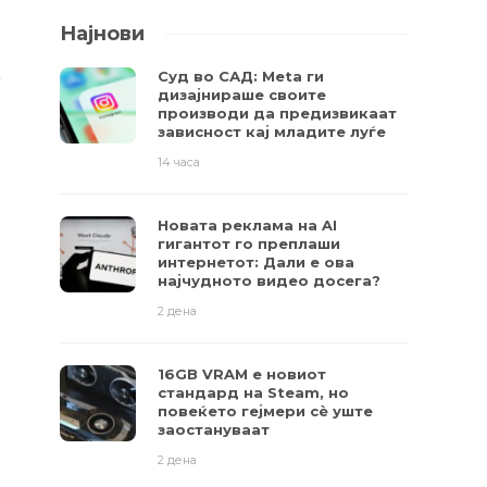
Најнови
.
Суд во САД: Meta ги
дизајнираше своите
производи да предизвикаат
зависност кај младите луѓе
14 часа
Новата реклама на AI
гигантот го преплаши
интернетот: Дали е ова
најчудното видео досега?
2 дена
16GB VRAM е новиот
стандард на Steam, но
повеќето гејмери ​​сè уште
заостануваат
2 дена