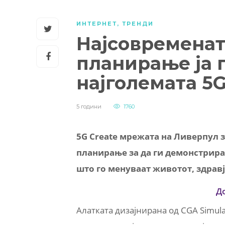
ИНТЕРНЕТ
,
ТРЕНДИ
Најсовременат
планирање ја
најголемата 5
5 години
1760
5G Create
мрежата на Ливерпул за
планирање за да ги демонстрира
што го менуваат животот, здравј
Д
Алатката дизајнирана од
CGA Simula