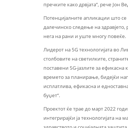
пречките како дрвјата“,
рече Јон В
Потенцијалните апликации што се 
далечинско следење на здравјето,
нега на рани и уште многу повеќе
.
Лидерот на 5G технологијата во Л
столбовите на светилките, странит
поставени 5G-јазлите за ефикасна
времето за планирање, бидејќи нап
исплатлива, ефикасна и едноставн
буџет“.
Проектот ќе трае до март
2022 годи
интегрирајќи ја технологијата на 
здравството и социјалната заштита