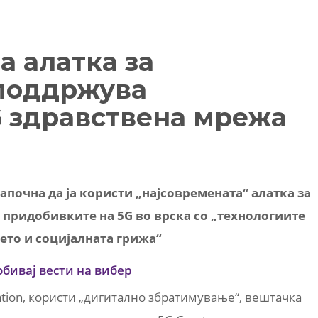
а алатка за
 поддржува
G здравствена мрежа
почна да ја користи „најсовремената“ алатка за
 придобивките на 5G во врска со „технологиите
ето и социјалната грижа“
обивај вести на вибер
tion,
користи „дигитално збратимување“, вештачка