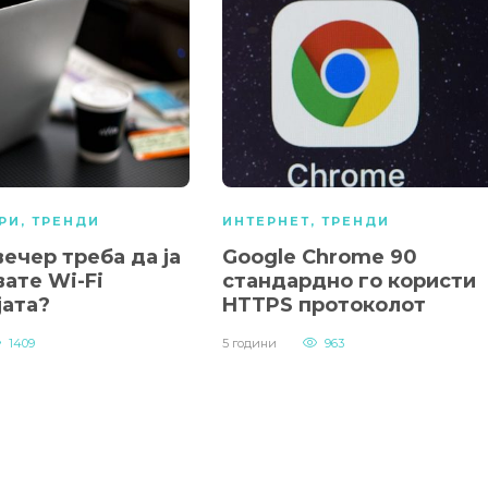
РИ
,
ТРЕНДИ
ИНТЕРНЕТ
,
ТРЕНДИ
ечер треба да ја
Google Chrome 90
ате Wi-Fi
стандардно го користи
јата?
HTTPS протоколот
1409
5 години
963