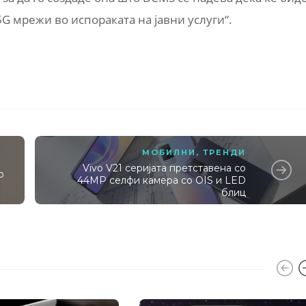
5G мрежи во испораката на јавни услуги“.
МОБИЛНИ
,
ТРЕНДИ
Vivo V21 серијата претставена со
о
44MP селфи камера со OIS и LED
блиц