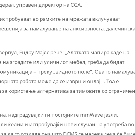
едерал
, управен директор на
CGA.
испробуваат во рамките на мрежата вклучуваат
 решенија за намалување на анксиозноста,
далечинск
иверпул,
Ендру Мајлс рече
: „Алатката мапира каде на
е на зградите или уличниот мебел, треба да бидат
 комуникација
–
преку „видното поле“. Ова го намалув
орната работа може да се изврши онлајн. Тоа е
а за користење алтернатива за тимовите со ограниче
на, надградувајќи ги постојните
mmWave
јазли,
мали ќелии и испробува
јќи нови случаи на употреба во
,
за да го создаде она што
DCMS се надева дека ќе бид