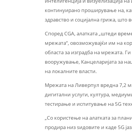
интелигенција и визуелизација на 
континуирано проширување на,
ка
здравство и социјална грижа, што 
Според
CGA,
алатката „штеди време
мрежата“, овозможувајќи им на кор
областа за изградба на мрежата. Г
вооружување, Канцеларијата за нац
на локалните власти.
Мрежата на Ливерпул вредна 7,2
м
дигитални услуги
, културa,
медиуми
тестирање и испитување на 5G техн
„Со користење на алатката за пла
продира низ sидовите и каде 5G јаз