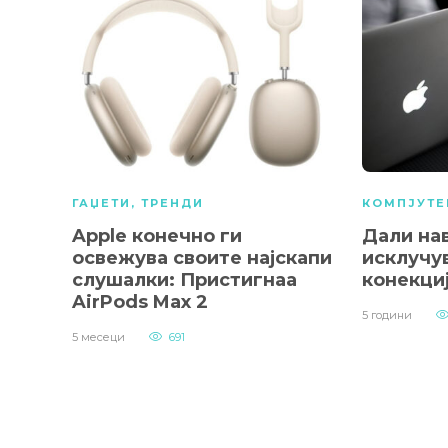
ГАЏЕТИ
,
ТРЕНДИ
КОМПЈУТЕ
Apple конечно ги
Дали нав
освежува своите најскапи
исклучув
слушалки: Пристигнаа
конекци
AirPods Max 2
5 години
5 месеци
691