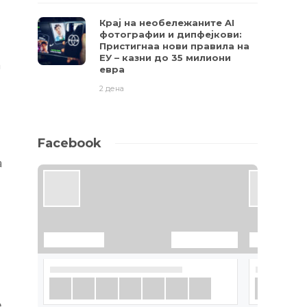
Крај на необележаните AI
фотографии и дипфејкови:
Пристигнаа нови правила на
ЕУ – казни до 35 милиони
а
евра
2 дена
Facebook
а
н
е