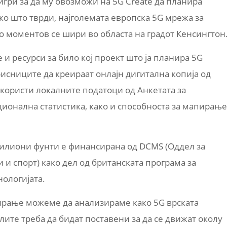
игри за да му овозможи на
5G Create
да планира
ко што тврди
, најголемата европска 5G мрежа за
во моментов се шири во областа на градот Кенсингтон
 и ресурси за било кој проект што ja планира 5G
исниците да креираат онлајн дигитална копија од
и користи локалните податоци од Анкетата за
ионална статистика, како и способноста за мапирање
илиони фунти е финансирана од
DCMS (
Оддел за
 и спорт
) како дел од британската програма за
ологијата.
нирање можеме да анализираме како 5G врската
лите треба да бидат поставени за да се движат околу