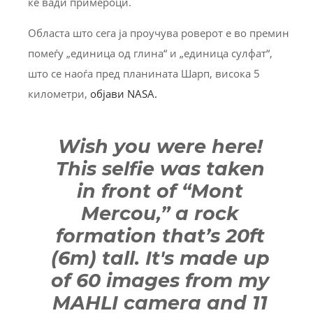
ќе вади примероци.
Областа што сега ја проучува роверот е во премин
помеѓу „единица од глина“ и „единица сулфат“,
што се наоѓа пред планината Шарп, висока 5
километри,
објави NASA.
Wish you were here!
This selfie was taken
in front of “Mont
Mercou,” a rock
formation that’s 20ft
(6m) tall. It's made up
of 60 images from my
MAHLI camera and 11