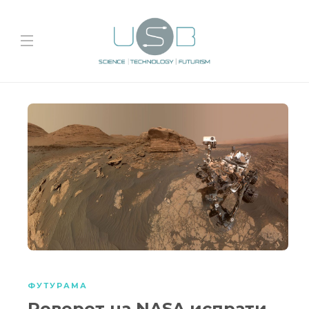
ФУТУРАМА
Роверот на NASA испрати