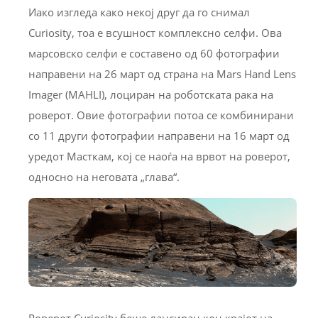
Иако изгледа како некој друг да го снимал
Curiosity, тоа е всушност комплексно селфи. Ова
марсовско селфи е составено од 60 фотографии
направени на 26 март од страна на Mars Hand Lens
Imager (MAHLI), лоциран на роботската рака на
роверот. Овие фотографии потоа се комбинирани
со 11 други фотографии направени на 16 март од
уредот Масткам, кој се наоѓа на врвот на роверот,
односно на неговата „глава“.
Роверот Curiosity беше лансиран кон крајот на