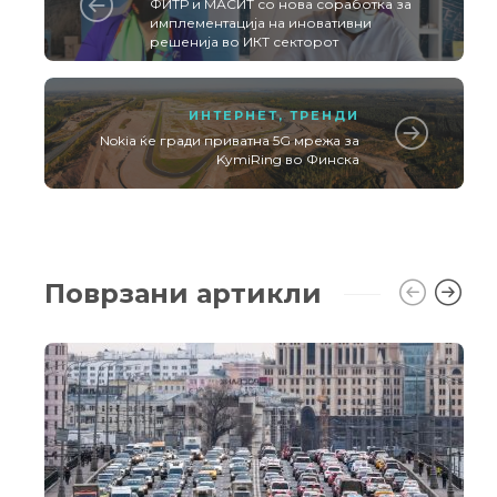
ФИТР и МАСИТ со нова соработка за
имплементација на иновативни
решенија во ИКТ секторот
ИНТЕРНЕТ
,
ТРЕНДИ
Nokia ќе гради приватна 5G мрежа за
KymiRing во Финска
Поврзани артикли