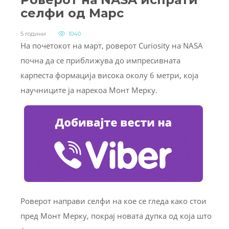
селфи од Марс
5 години
1040
На почетокот на март, роверот Curiosity на NASA
почна да се приближува до импресивната
карпеста формација висока околу 6 метри, која
научниците ја нарекоа Монт Мерку.
Роверот направи селфи на кое се гледа како стои
пред Монт Мерку, покрај новата дупка од која што