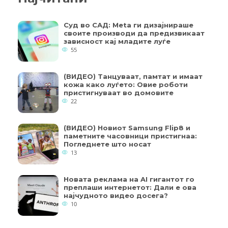
Суд во САД: Meta ги дизајнираше
своите производи да предизвикаат
зависност кај младите луѓе
55
(ВИДЕО) Танцуваат, памтат и имаат
кожа како луѓето: Овие роботи
пристигнуваат во домовите
22
(ВИДЕО) Новиот Samsung Flip8 и
паметните часовници пристигнаа:
Погледнете што носат
13
Новата реклама на AI гигантот го
преплаши интернетот: Дали е ова
најчудното видео досега?
10