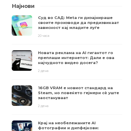
Најнови
Суд во САД: Meta ги дизајнираше
своите производи да предизвикаат
зависност кај младите луѓе
20 часа
Новата реклама на AI гигантот го
преплаши интернетот: Дали е ова
најчудното видео досега?
2 дена
16GB VRAM е новиот стандард на
Steam, но повеќето гејмери ​​сè уште
заостануваат
2 дена
Крај на необележаните AI
фотографии и дипфејкови: