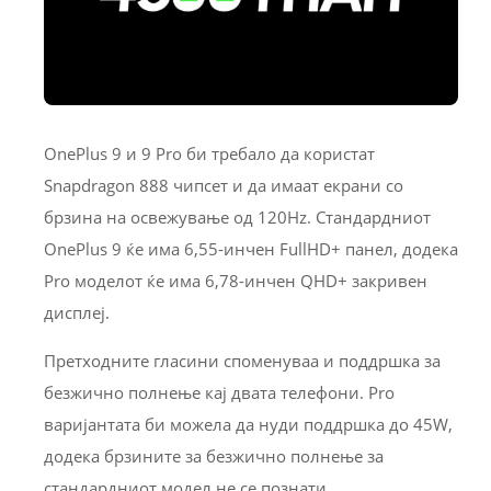
OnePlus 9 и 9 Pro би требало да користат
Snapdragon 888 чипсет и да имаат екрани со
брзина на освежување од 120Hz. Стандардниот
OnePlus 9 ќе има 6,55-инчен FullHD+ панел, додека
Pro моделот ќе има 6,78-инчен QHD+ закривен
дисплеј.
Претходните гласини споменуваа и поддршка за
безжично полнење кај двата телефони. Pro
варијантата би можела да нуди поддршка до 45W,
додека брзините за безжично полнење за
стандардниот модел не се познати.