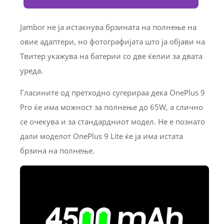
Jambor не ја истакнува брзината на полнење на
овие адаптери, но фотографијата што ја објави на
Твитер укажува на батерии со две ќелии за двата
уреда.
Гласините од претходно сугерираа дека OnePlus 9
Pro ќе има можност за полнење до 65W, а слично
се очекува и за стандардниот модел. Не е познато
дали моделот OnePlus 9 Lite ќе ја има истата
брзина на полнење.