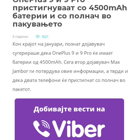
пристигнуваат со 4500mAh
батерии и со полнач во
пакувањето
5 години
1621
Кон крајот на јануари, познат дојавувач
сугерираше дека OnePlus 9 и 9 Pro ќе имаат
батерии од 4500mAh. Сега втор дојавувач Max
Jambor ги потврдува овие информации, а тврди и
дека двата телефони ќе пристигнат со полнач во
пакетот.