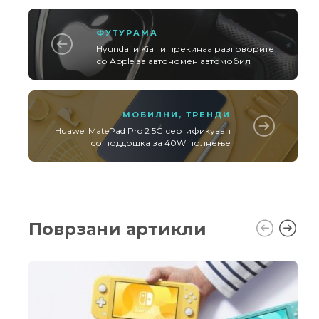
ФУТУРАМА
Hyundai и Kia ги прекинаа разговорите
со Apple за автономен автомобил
МОБИЛНИ
,
ТРЕНДИ
Huawei MatePad Pro 2 5G сертификуван
со поддршка за 40W полнење
Поврзани артикли