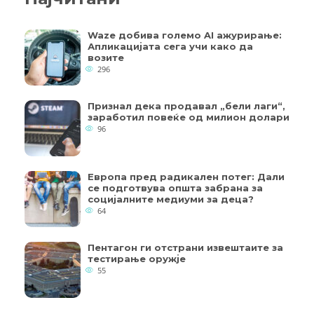
Waze добива големо AI ажурирање:
Апликацијата сега учи како да
возите
296
Признал дека продавал „бели лаги“,
заработил повеќе од милион долари
96
Европа пред радикален потег: Дали
се подготвува општа забрана за
социјалните медиуми за деца?
64
Пентагон ги отстрани извештаите за
тестирање оружје
55