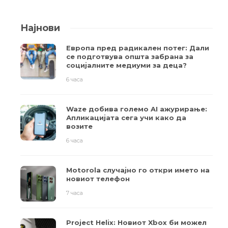
Најнови
Европа пред радикален потег: Дали
се подготвува општа забрана за
социјалните медиуми за деца?
6 часа
Waze добива големо AI ажурирање:
Апликацијата сега учи како да
возите
6 часа
Motorola случајно го откри името на
новиот телефон
7 часа
Project Helix: Новиот Xbox би можел