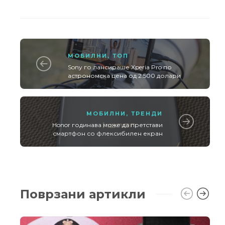
МОБИЛНИ
,
ТОП
Sony го лансираше Xperia Pro по
астрономска цена од 2.500 долари
МОБИЛНИ
,
ТРЕНДИ
Honor годинава може да претстави
смартфон со флексибилен екран
Поврзани артикли