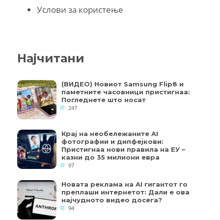
Услови за користење
Најчитани
(ВИДЕО) Новиот Samsung Flip8 и
паметните часовници пристигнаа:
Погледнете што носат
247
Крај на необележаните AI
фотографии и дипфејкови:
Пристигнаа нови правила на ЕУ –
казни до 35 милиони евра
97
Новата реклама на AI гигантот го
преплаши интернетот: Дали е ова
најчудното видео досега?
94