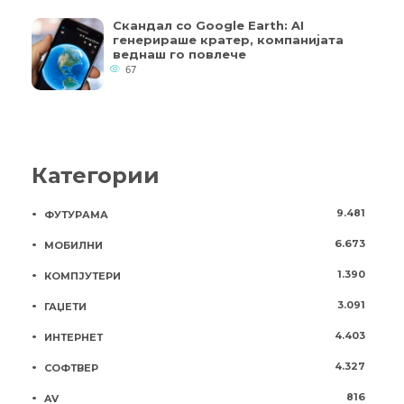
Скандал со Google Earth: AI
генерираше кратер, компанијата
веднаш го повлече
67
Категории
9.481
ФУТУРАМА
6.673
МОБИЛНИ
1.390
КОМПЈУТЕРИ
3.091
ГАЏЕТИ
4.403
ИНТЕРНЕТ
4.327
СОФТВЕР
816
AV