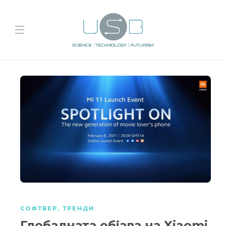
СОФТВЕР
,
ТРЕНДИ
Глобалната објава на Xiaomi