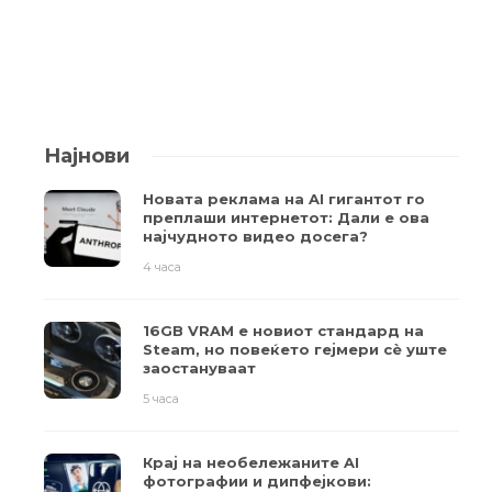
Најнови
Новата реклама на AI гигантот го
преплаши интернетот: Дали е ова
најчудното видео досега?
4 часа
16GB VRAM е новиот стандард на
Steam, но повеќето гејмери ​​сè уште
заостануваат
5 часа
Крај на необележаните AI
фотографии и дипфејкови: