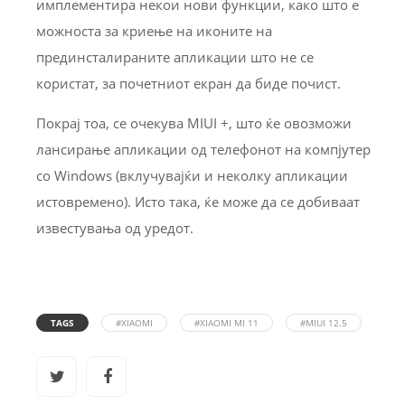
имплементира некои нови функции, како што е
можноста за криење на иконите на
прединсталираните апликации што не се
користат, за почетниот екран да биде почист.
Покрај тоа, се очекува MIUI +, што ќе овозможи
лансирање апликации од телефонот на компјутер
со Windows (вклучувајќи и неколку апликации
истовремено). Исто така, ќе може да се добиваат
известувања од уредот.
TAGS
#XIAOMI
#XIAOMI MI 11
#MIUI 12.5