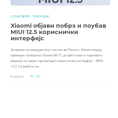
СОФТВЕР
,
ТРЕНДИ
Xiaomi објави побрз и поубав
MIUI 12.5 кориснички
интерфејс
За време на медиумскиот настан во Пекинг, Xiaomi покрај
премиум телефонот Xiaomi Mi 11, ја претстави и најновата
верзија на својот прилагоден кориснички интерфејс – MIUI
12.5. Се работи за…
6 години
1102