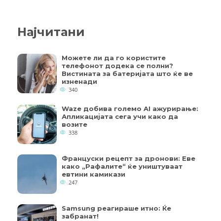
Најчитани
Можете ли да го користите
телефонот додека се полни?
Вистината за батеријата што ќе ве
изненади
340
Waze добива големо AI ажурирање:
Апликацијата сега учи како да
возите
338
Француски рецепт за дронови: Еве
како „Рафалите“ ќе уништуваат
евтини камикази
247
Samsung реагираше итно: Ќе
забранат!