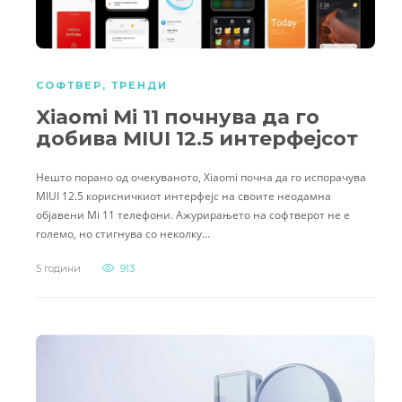
СОФТВЕР
,
ТРЕНДИ
Xiaomi Mi 11 почнува да го
добива MIUI 12.5 интерфејсот
Нешто порано од очекуваното, Xiaomi почна да го испорачува
MIUI 12.5 корисничкиот интерфејс на своите неодамна
објавени Mi 11 телефони. Ажурирањето на софтверот не е
големо, но стигнува со неколку…
5 години
913