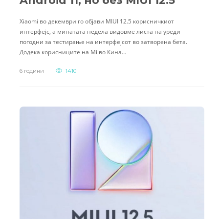
Android 11, но без MIUI 12.5
Xiaomi во декември го објави MIUI 12.5 корисничкиот
интерфејс, а минатата недела видовме листа на уреди
погодни за тестирање на интерфејсот во затворена бета.
Додека корисниците на Mi во Кина…
6 години
1410