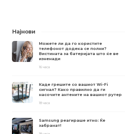
Најнови
Можете ли да го користите
телефонот додека се полни?
Вистината за батеријата што ќе ве
изненади
16 часа
Каде грешите со вашиот Wi-Fi
сигнал? Како правилно да ги
насочите антените на вашиот рутер
18 часа
Samsung реагираше итно: Ќе
забранат!
18 часа