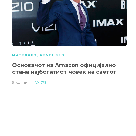
ИНТЕРНЕТ
,
FEATURED
Основачот на Amazon официјално
стана најбогатиот човек на светот
9 години
973