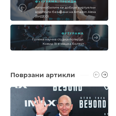
ФУТУРАМА
,
ТРЕНДИ
Автомобилите ќе добијат виртуелни
асистенти базирани на Amazon Alexa
(ВИДЕО)
ФУТУРАМА
Голема научна студија потврди:
Ковид-19 е машка болест
Поврзани артикли