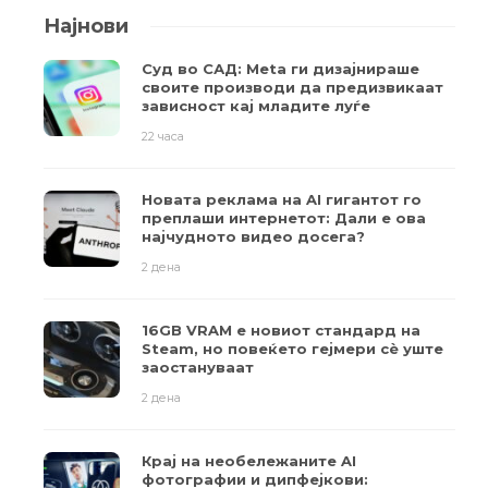
Најнови
Суд во САД: Meta ги дизајнираше
своите производи да предизвикаат
зависност кај младите луѓе
22 часа
Новата реклама на AI гигантот го
преплаши интернетот: Дали е ова
најчудното видео досега?
2 дена
16GB VRAM е новиот стандард на
Steam, но повеќето гејмери ​​сè уште
заостануваат
2 дена
Крај на необележаните AI
фотографии и дипфејкови: