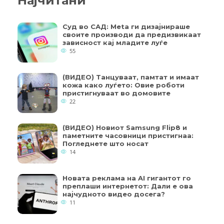
Најчитани
Суд во САД: Meta ги дизајнираше
своите производи да предизвикаат
зависност кај младите луѓе
55
(ВИДЕО) Танцуваат, памтат и имаат
кожа како луѓето: Овие роботи
пристигнуваат во домовите
22
(ВИДЕО) Новиот Samsung Flip8 и
паметните часовници пристигнаа:
Погледнете што носат
14
Новата реклама на AI гигантот го
преплаши интернетот: Дали е ова
најчудното видео досега?
11