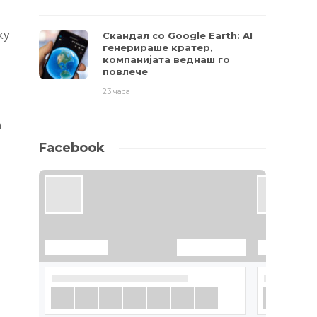
ку
Скандал со Google Earth: AI
генерираше кратер,
компанијата веднаш го
повлече
23 часа
а
Facebook