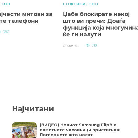
,
ТОП
СОФТВЕР
,
ТОП
јчести митови за
Џабе блокирате некој
те телефони
што ви пречи: Доаѓа
функција која многумин
1201
ќе ги налути
2 години
710
Најчитани
(ВИДЕО) Новиот Samsung Flip8 и
паметните часовници пристигнаа:
Погледнете што носат