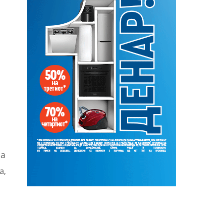
ја
а,