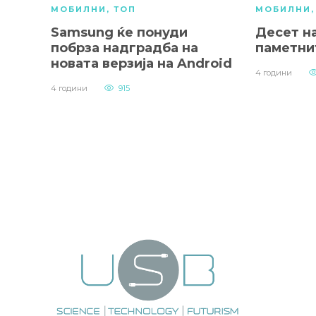
МОБИЛНИ
,
ТОП
МОБИЛНИ
Samsung ќе понуди
Десет на
побрза надградба на
паметни
новата верзија на Android
4 години
4 години
915