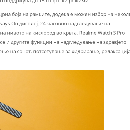
ro поддржува до 15 спортски режими.
 црна боја на рамките, додека е можен избор на некол
ways-On дисплеј, 24-часовно надгледување на
на нивото на кислород во крвта. Realme Watch S Pro
 се и другите функции на надгледување на здравјето
дење на сонот, потсетување за хидрирање, релаксациј