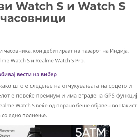
ви Watch S и Watch S
 часовници
 часовника, кои дебитираат на пазарот на Индија.
me Watch S и Realme Watch S Pro.
обивај вести на вибер
како што е следење на отчукувањата на срцето и
елот е повеќе премиум и има вградена GPS функци
ealme Watch S веќе од порано беше објавен во Пакист
на со едно полнење.