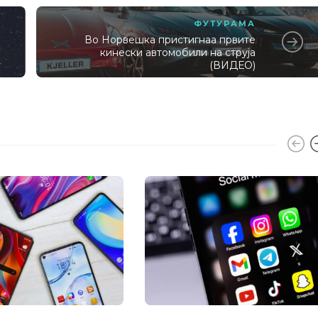
ФУТУРАМА
Во Норвешка пристигнаа првите
кинески автомобили на струја
(ВИДЕО)