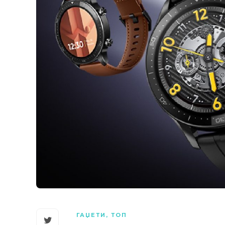
ГАЏЕТИ
,
ТОП