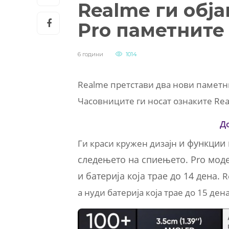
Realme ги обја
Pro паметните
6 години
1014
Realme претстави два нови паметни
Часовниците ги носат ознаките Real
Д
и функции 
Ги краси кружен дизајн
следењето на спиењето. Pro мод
и батерија која трае до 14 дена.
R
а нуди батерија која трае до 15 де