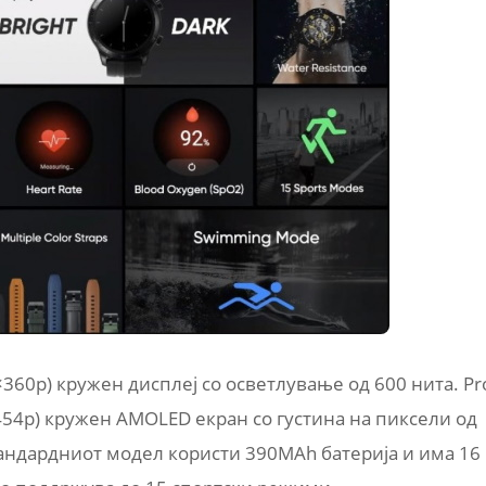
×360p) кружен дисплеј со осветлување од 600 нита. Pr
454p) кружен AMOLED екран со густина на пиксели од
тандардниот модел користи 390MAh батерија и има 16