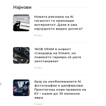
Најнови
Новата реклама на AI
гигантот го преплаши
интернетот: Дали е ова
најчудното видео досега?
8 часа
16GB VRAM е новиот
стандард на Steam, но
повеќето гејмери ​​сè уште
заостануваат
9 часа
Крај на необележаните AI
o
фотографии и дипфејкови:
Пристигнаа нови правила на
ЕУ – казни до 35 милиони
евра
9 часа