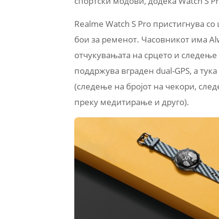
спортски модови, додека Watch S P
Realme Watch S Pro пристигнува со
бои за ременот. Часовникот има Al
отчукувањата на срцето и следење 
поддржува вграден dual-GPS, а тука
(следење на бројот на чекори, сле
преку медитирање и друго).