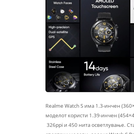
Realme Watch S има 1.3-инчен (360
моделот користи 1.39-инчен (454×
326ppi и 450 нита осветлување. С