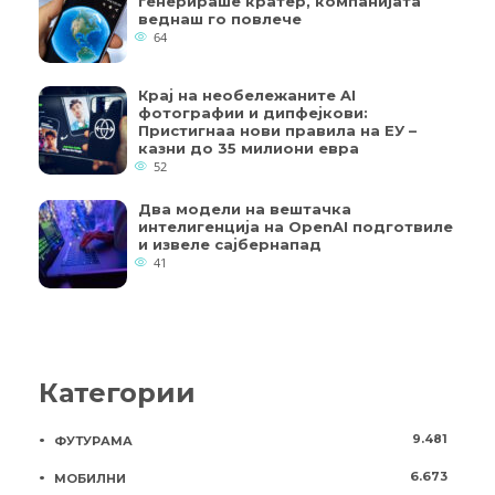
генерираше кратер, компанијата
веднаш го повлече
64
Крај на необележаните AI
фотографии и дипфејкови:
Пристигнаа нови правила на ЕУ –
казни до 35 милиони евра
52
Два модели на вештачка
интелигенција на OpenAI подготвиле
и извеле сајбернапад
41
Категории
9.481
ФУТУРАМА
6.673
МОБИЛНИ