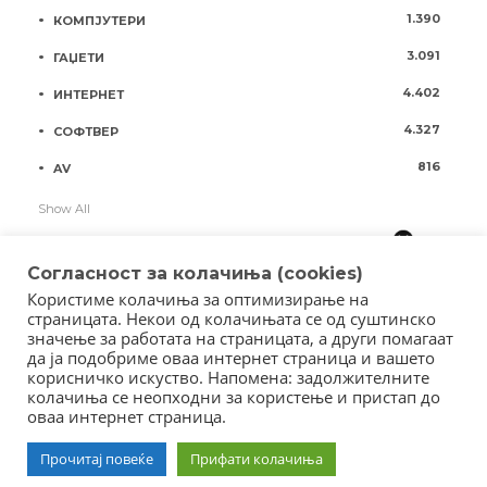
1.390
КОМПЈУТЕРИ
3.091
ГАЏЕТИ
4.402
ИНТЕРНЕТ
4.327
СОФТВЕР
816
AV
Show All
Согласност за колачиња (cookies)
Користиме колачиња за оптимизирање на
страницата. Некои од колачињата се од суштинско
значење за работата на страницата, а други помагаат
да ја подобриме оваа интернет страница и вашето
корисничко искуство. Напомена: задолжителните
колачиња се неопходни за користење и пристап до
оваа интернет страница.
Copyright © 2018 - Member of IAB Macedonia
Member of Clip Media Group / 2017
Прочитај повеќе
Прифати колачиња