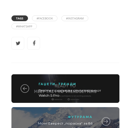
TAGS
#FACEBOOK
#INSTAGRAM
#WHATSAPP
ГАЏЕТИ
,
ТРЕНДИ
Realme го најавува стилизираниот
Watch S Pro
ФУТУРАМА
Монт Еверест „порасна“ за 86