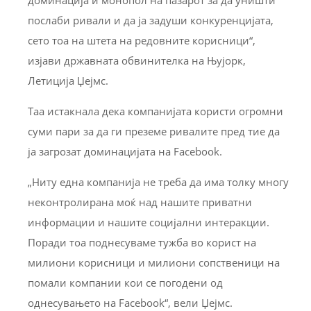
послаби ривали и да ја задуши конкуренцијата,
сето тоа на штета на редовните корисници“,
изјави државната обвинителка на Њујорк,
Летиција Џејмс.
Таа истакнала дека компанијата користи огромни
суми пари за да ги преземе ривалите пред тие да
ја загрозат доминацијата на Facebook.
„Ниту една компанија не треба да има толку многу
неконтролирана моќ над нашите приватни
информации и нашите социјални интеракции.
Поради тоа поднесуваме тужба во корист на
милиони корисници и милиони сопственици на
помали компании кои се погодени од
однесувањето на Facebook“, вели Џејмс.