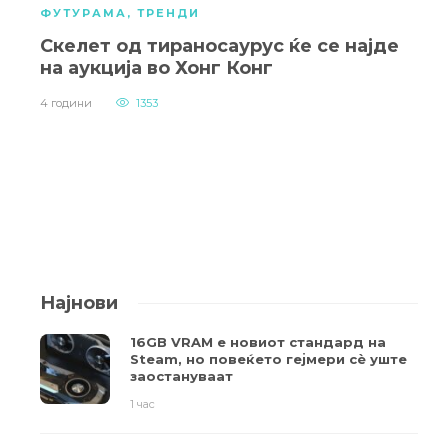
ФУТУРАМА
,
ТРЕНДИ
Скелет од тираносаурус ќе се најде
на аукција во Хонг Конг
4 години
1353
Најнови
16GB VRAM е новиот стандард на
Steam, но повеќето гејмери ​​сè уште
заостануваат
1 час