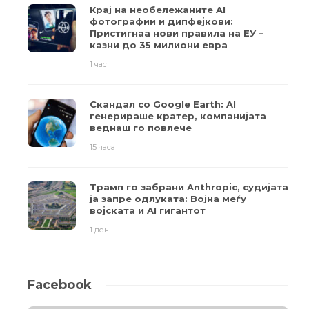
Крај на необележаните AI
фотографии и дипфејкови:
Пристигнаа нови правила на ЕУ –
казни до 35 милиони евра
1 час
Скандал со Google Earth: AI
генерираше кратер, компанијата
веднаш го повлече
15 часа
Трамп го забрани Anthropic, судијата
ја запре одлуката: Војна меѓу
војската и AI гигантот
1 ден
Facebook