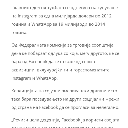
Главниот дел од тужбата се однесува на купување
на Instagram за една милијарда долари во 2012
година и WhatsApp за 19 милијарди во 2014
година.
Од Федералната комисија за трговија соопштија
дека ќе побараат одлука со која, меѓу другото, ќе се
бара од Facebook да се откаже од своите
аквизиции, вклучувајќи ги и гореспоменатите
Instagram и WhatsApp.
Коалицијата на сојузни американски држави исто
така бара поседувањето на други социјални мрежи
од страна на Facebook да се прогласи за нелегално.
„Речиси цела деценија, Facebook ја користи својата
доминација и монопол на пазарот за да уништи