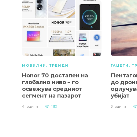
МОБИЛНИ
,
ТРЕНДИ
ГАЏЕТИ
,
Т
Honor 70 достапен на
Пентаго
глобално ниво – го
до дрон
освежува средниот
одлучув
сегмент на пазарот
убијат
4 години
1110
3 години