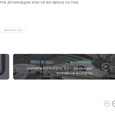
те апликации кои се во врска со тоа.
#GOOGLE CALL
ФУТУРАМА
Siemens и Deutche Bahn развиваат
возови на водород