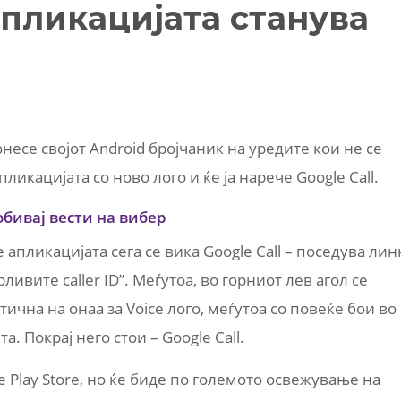
апликацијата станува
несе својот Android бројчаник на уредите кои не се
апликацијата со ново лого и ќе ја нарече Google Call.
обивај вести на вибер
 апликацијата сега се вика Google Call – поседува лин
ивите caller ID”. Меѓутоа, во горниот лев агол се
тична на онаа за Voice лого, меѓутоа со повеќе бои во
. Покрај него стои – Google Call.
e Play Store, но ќе биде по големото освежување на