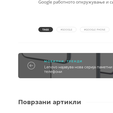
Google работното опкружување и си
TAGS
#GOOGLE
#GOOGLE PHONE
МОБИЛНИ
,
ТРЕНДИ
Lenovo најавува нова серија паметни
телефони
Поврзани артикли