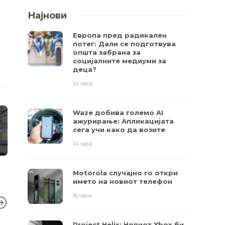
Најнови
Европа пред радикален
потег: Дали се подготвува
општа забрана за
социјалните медиуми за
деца?
14 часа
Waze добива големо AI
ажурирање: Апликацијата
сега учи како да возите
14 часа
Motorola случајно го откри
името на новиот телефон
16 часа
Project Helix: Новиот Xbox би