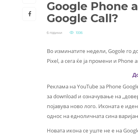
Google Phone 
Google Call?
6 години
1006
Во изминатите недели, Gogole го до
Pixel, а сега ќе ја промени и Phone 
Д
Реклама на YouTube за Phone Google
за download и означување на „доверл
појавува ново лого. Иконата е иден
однос на едноличната сина варијанта
Новата икона се уште не е на Googl