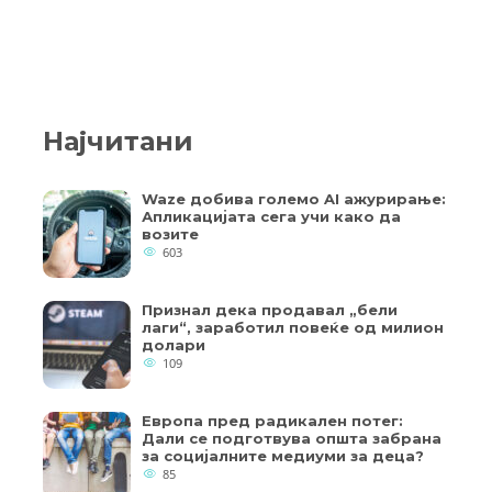
Најчитани
Waze добива големо AI ажурирање:
Апликацијата сега учи како да
возите
603
Признал дека продавал „бели
лаги“, заработил повеќе од милион
долари
109
Европа пред радикален потег:
Дали се подготвува општа забрана
за социјалните медиуми за деца?
85