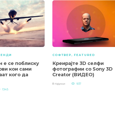
РЕНДИ
СОФТВЕР
,
FEATURED
н е се поблиску
Креирајте 3D селфи
ови кои сами
фотографии со Sony 3D
аат кого да
Creator (ВИДЕО)
8 години
937
1345