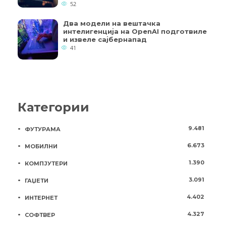
52
Два модели на вештачка
интелигенција на OpenAI подготвиле
и извеле сајбернапад
41
Категории
9.481
ФУТУРАМА
6.673
МОБИЛНИ
1.390
КОМПЈУТЕРИ
3.091
ГАЏЕТИ
4.402
ИНТЕРНЕТ
4.327
СОФТВЕР