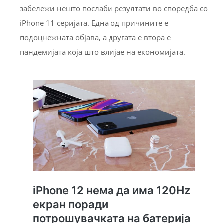
забележи нешто послаби резултати во споредба со
iPhone 11 серијата. Една од причините е
подоцнежната објава, а другата е втора е
пандемијата која што влијае на економијата.