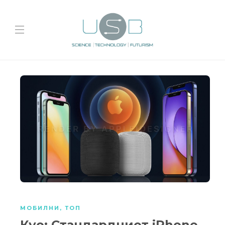
МОБИЛНИ
,
ТОП
Куо: Стандардниот iPhone