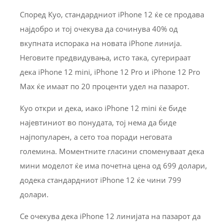
Според Куo, стандардниот iPhone 12 ќе се продава
најдобро и тој очекува да сочинува 40% од
вкупната испорака на новата iPhone линија.
Неговите предвидувања, исто така, сугерираат
дека iPhone 12 mini, iPhone 12 Pro и iPhone 12 Pro
Max ќе имаат по 20 проценти удел на пазарот.
Куо откри и дека, иако iPhone 12 mini ќе биде
најевтиниот во понудата, тој нема да биде
најпопуларен, а сето тоа поради неговата
големина. Моментните гласини споменуваат дека
мини моделот ќе има почетна цена од 699 долари,
додека стандардниот iPhone 12 ќе чини 799
долари.
Се очекува дека iPhone 12 линијата на пазарот да