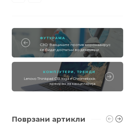
ФУТУРАМА
СЗО: Вакцините против коронавирус
ќе бидат достапни во декември
КОМПЈУТЕРИ
,
ТРЕНДИ
Lenovo Thinkpad C13 Yoga e Chromebook
креиран за канцеларија
Поврзани артикли