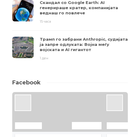
Скандал со Google Earth: AI
генерираше кратер, компанијата
веднаш го повлече
15 часа
Трамп го забрани Anthropic, судијата
ја запре одлуката: Војна меѓу
војската и AI гигантот
1 ден
Facebook