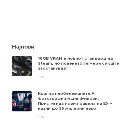
Најнови
16GB VRAM е новиот стандард на
Steam, но повеќето гејмери ​​сè уште
заостануваат
1 час
Крај на необележаните AI
фотографии и дипфејкови:
Пристигнаа нови правила на ЕУ –
казни до 35 милиони евра
1 час