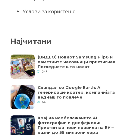
Услови за користење
Најчитани
(ВИДЕО) Новиот Samsung Flip8 и
паметните часовници пристигнаа:
Погледнете што носат
243
Скандал со Google Earth: AI
генерираше кратер, компанијата
веднаш го повлече
64
Крај на необележаните AI
фотографии и дипфејкови:
Пристигнаа нови правила на ЕУ –
казни до 35 милиони евра