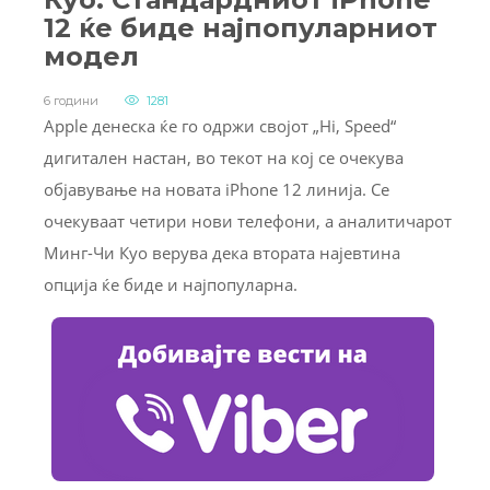
12 ќе биде најпопуларниот
модел
6 години
1281
Apple денеска ќе го одржи својот „Hi, Speed“
дигитален настан, во текот на кој се очекува
објавување на новата iPhone 12 линија. Се
очекуваат четири нови телефони, а аналитичарот
Минг-Чи Куо верува дека втората најевтина
опција ќе биде и најпопуларна.