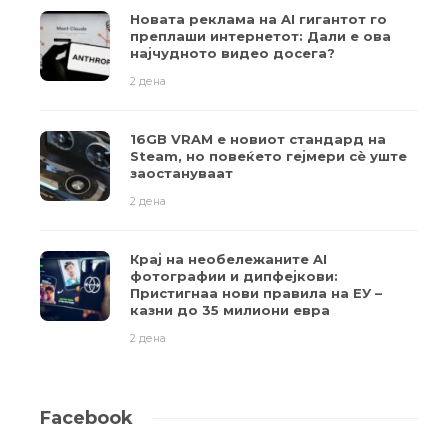
Новата реклама на AI гигантот го
преплаши интернетот: Дали е ова
најчудното видео досега?
2 дена
16GB VRAM е новиот стандард на
Steam, но повеќето гејмери ​​сè уште
заостануваат
2 дена
Крај на необележаните AI
фотографии и дипфејкови:
Пристигнаа нови правила на ЕУ –
казни до 35 милиони евра
2 дена
Facebook