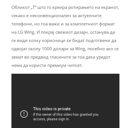
Обликот „Т“ што го креира ротирањето на екранот,
секако е неконвенционален за актуелните
телефони, но тоа важи и за комплетниот формат
на LG WIng. И покрај свежиот дизајн, останува да
се види колку корисници ќе бидат подготвени да
одвојат околу 1000 долари за Wing, посебно ако се
земат во предвид гласините за тоа дека уредот
нема да користи премиум чипсет.