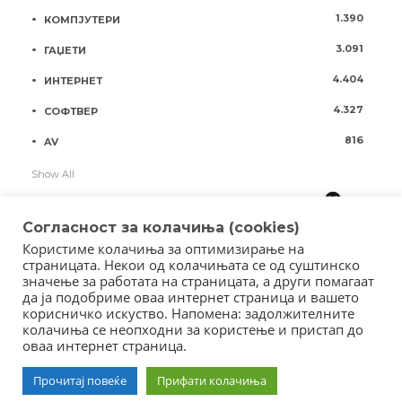
1.390
КОМПЈУТЕРИ
3.091
ГАЏЕТИ
4.404
ИНТЕРНЕТ
4.327
СОФТВЕР
816
AV
Show All
Согласност за колачиња (cookies)
Користиме колачиња за оптимизирање на
страницата. Некои од колачињата се од суштинско
значење за работата на страницата, а други помагаат
да ја подобриме оваа интернет страница и вашето
корисничко искуство. Напомена: задолжителните
колачиња се неопходни за користење и пристап до
оваа интернет страница.
Copyright © 2018 - Member of IAB Macedonia
Member of Clip Media Group / 2017
Прочитај повеќе
Прифати колачиња