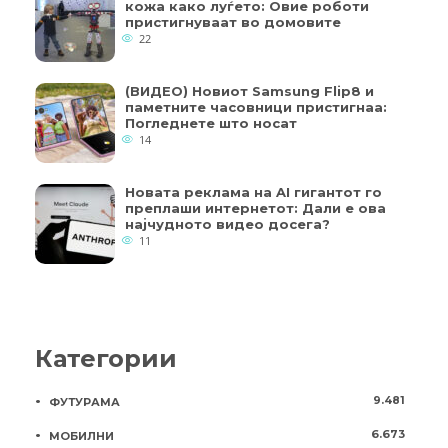
кожа како луѓето: Овие роботи
пристигнуваат во домовите
22
(ВИДЕО) Новиот Samsung Flip8 и
паметните часовници пристигнаа:
Погледнете што носат
14
Новата реклама на AI гигантот го
преплаши интернетот: Дали е ова
најчудното видео досега?
11
Категории
9.481
ФУТУРАМА
6.673
МОБИЛНИ