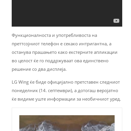
Функционалноста и употребливоста на
преттсојниот телефон е секако интригантна, а
останува прашањето како екстерните апликации
во целост ќе го поддржуваат ова единствено
решение со два дисплеја.
LG Wing ќе биде официјално претставен следниот
понеделник (14. септември), а дотогаш веројатно
ќе видиме уште информации за необичниот уред.