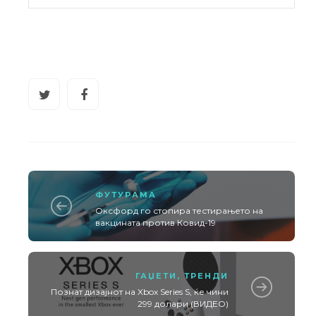
ФУТУРАМА
Оксфорд го стопира тестирањето на
вакцината против Ковид-19
ГАЏЕТИ
,
ТРЕНДИ
Познат дизајнот на Xbox Series S, ќе чини
299 долари (ВИДЕО)