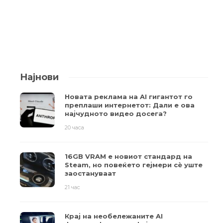
Најнови
Новата реклама на AI гигантот го
преплаши интернетот: Дали е ова
најчудното видео досега?
20 часа
16GB VRAM е новиот стандард на
Steam, но повеќето гејмери ​​сè уште
заостануваат
21 час
Крај на необележаните AI