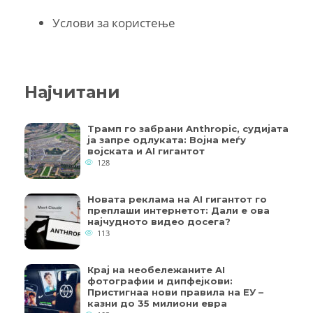
Услови за користење
Најчитани
Трамп го забрани Anthropic, судијата
ја запре одлуката: Војна меѓу
војската и AI гигантот
128
Новата реклама на AI гигантот го
преплаши интернетот: Дали е ова
најчудното видео досега?
113
Крај на необележаните AI
фотографии и дипфејкови:
Пристигнаа нови правила на ЕУ –
казни до 35 милиони евра