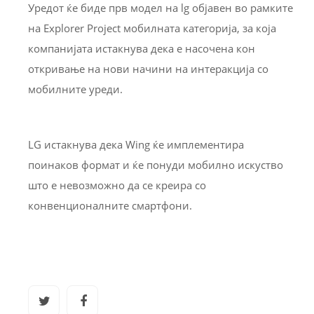
Уредот ќе биде прв модел на lg објавен во рамките
на Explorer Project мобилната категорија, за која
компанијата истакнува дека е насочена кон
откривање на нови начини на интеракција со
мобилните уреди.
LG истакнува дека Wing ќе имплементира
поинаков формат и ќе понуди мобилно искуство
што е невозможно да се креира со
конвенционалните смартфони.