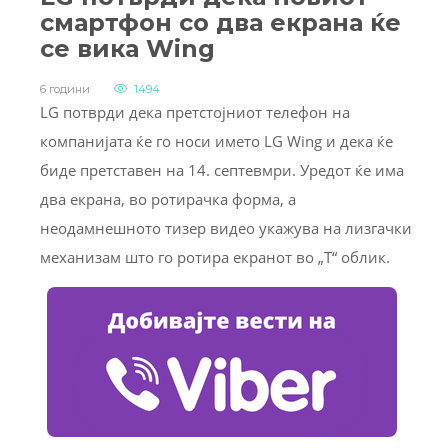
смартфон со два екрана ќе
се вика Wing
6 години
1494
LG потврди дека претстојниот телефон на
компанијата ќе го носи името LG Wing и дека ќе
биде претставен на 14. септевмри. Уредот ќе има
два екранa, во ротирачка форма, а
неодамнешното тизер видео укажува на лизгачки
механизам што го ротира екранот во „Т“ облик.