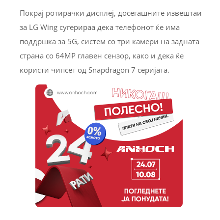
Покрај ротирачки дисплеј, досегашните извештаи
за LG Wing сугерираа дека телефонот ќе има
поддршка за 5G, систем со три камери на задната
страна со 64MP главен сензор, како и дека ќе
користи чипсет од Snapdragon 7 серијата.