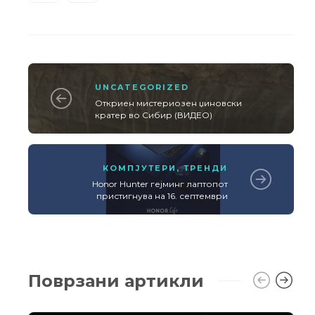
UNCATEGORIZED
Откриен мистериозен џиновски
кратер во Сибир (ВИДЕО)
КОМПЈУТЕРИ
,
ТРЕНДИ
Honor Hunter гејминг лаптопот
пристигнува на 16. септември
Поврзани артикли