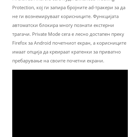
Protection, кој ги запира бројните ad-тракери за да
не ги вознемируваат корисниците. Функцијата
автоматски блокира многу познати екстерни
трагачи. Private Mode сега е лесно достапен преку
Firefox за Android почетниот екран, а корисниците
имаат опција да креираат кратенки за приватно
пребарување на своите почетни екрани.