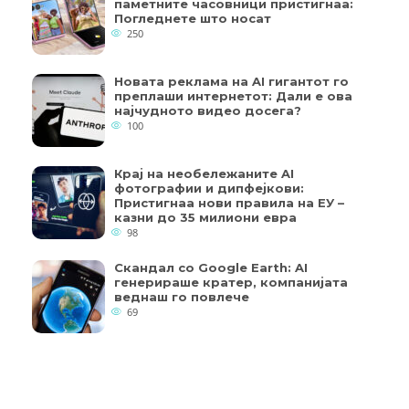
паметните часовници пристигнаа:
Погледнете што носат
250
Новата реклама на AI гигантот го
преплаши интернетот: Дали е ова
најчудното видео досега?
100
Крај на необележаните AI
фотографии и дипфејкови:
Пристигнаа нови правила на ЕУ –
казни до 35 милиони евра
98
Скандал со Google Earth: AI
генерираше кратер, компанијата
веднаш го повлече
69