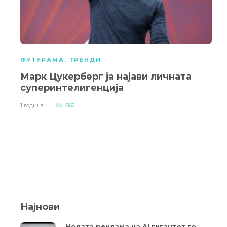
ФУТУРАМА
,
ТРЕНДИ
Марк Цукерберг ја најави личната
суперинтелигенција
1 година
862
Најнови
Новата реклама на AI гигантот го