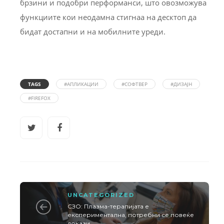
брзини и подобри перформанси, што овозможува
функциите кои неодамна стигнаа на десктоп да
бидат достапни и на мобилните уреди.
TAGS
#АПЛИКАЦИИ
#СОФТВЕР
#ДИЗАЈН
#FIREFOX
UNCATEGORIZED
СЗО: Плазма-терапијата е
експериментална, потребни се повеќе
докази