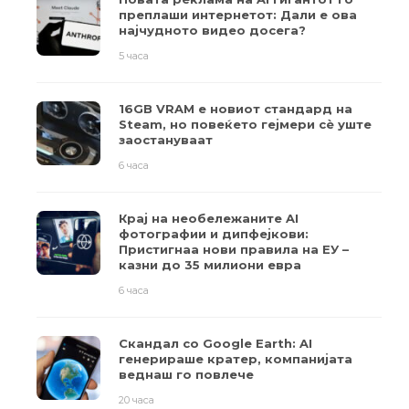
преплаши интернетот: Дали е ова
најчудното видео досега?
5 часа
16GB VRAM е новиот стандард на
Steam, но повеќето гејмери ​​сè уште
заостануваат
6 часа
Крај на необележаните AI
фотографии и дипфејкови:
Пристигнаа нови правила на ЕУ –
казни до 35 милиони евра
6 часа
Скандал со Google Earth: AI
генерираше кратер, компанијата
веднаш го повлече
20 часа