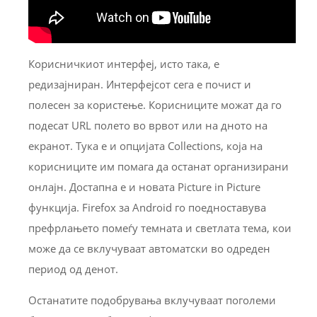
Корисничкиот интерфеј, исто така, е
редизајниран. Интерфејсот сега е почист и
полесен за користење. Корисниците можат да го
подесат URL полето во врвот или на дното на
екранот. Тука е и опцијата Collections, која на
корисниците им помага да останат организирани
онлајн. Достапна е и новата Picture in Picture
функција. Firefox за Android го поедноставува
префрлањето помеѓу темната и светлата тема, кои
може да се вклучуваат автоматски во одреден
период од денот.
Останатите подобрувања вклучуваат поголеми