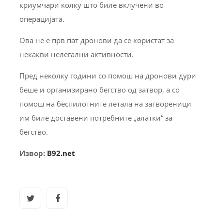
криумчари колку што биле вклучени во
операцијата.
Ова не е прв пат дронови да се користат за
некакви нелегални активности.
Пред неколку години со помош на дронови дури
беше и организирано бегство од затвор, а со
помош на беспилотните летала на затвореници
им биле доставени потребните „алатки“ за
бегство.
Извор:
B92.net