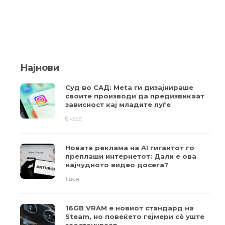
Најнови
Суд во САД: Meta ги дизајнираше
своите производи да предизвикаат
зависност кај младите луѓе
6 часа
Новата реклама на AI гигантот го
преплаши интернетот: Дали е ова
најчудното видео досега?
1 ден
16GB VRAM е новиот стандард на
Steam, но повеќето гејмери ​​сè уште
заостануваат