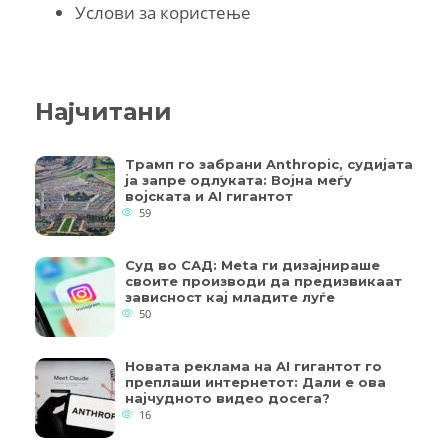
Услови за користење
Најчитани
Трамп го забрани Anthropic, судијата
ја запре одлуката: Војна меѓу
војската и AI гигантот
59
Суд во САД: Meta ги дизајнираше
своите производи да предизвикаат
зависност кај младите луѓе
50
Новата реклама на AI гигантот го
преплаши интернетот: Дали е ова
најчудното видео досега?
16