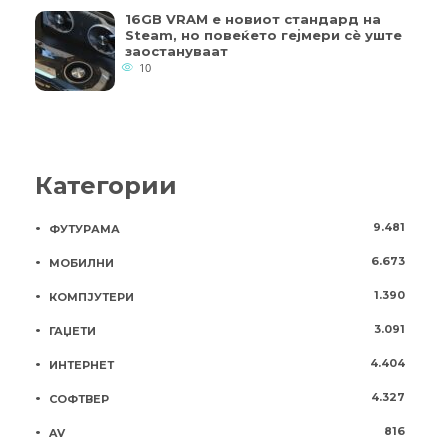
16GB VRAM е новиот стандард на
Steam, но повеќето гејмери ​​сè уште
заостануваат
10
Категории
9.481
ФУТУРАМА
6.673
МОБИЛНИ
1.390
КОМПЈУТЕРИ
3.091
ГАЏЕТИ
4.404
ИНТЕРНЕТ
4.327
СОФТВЕР
816
AV