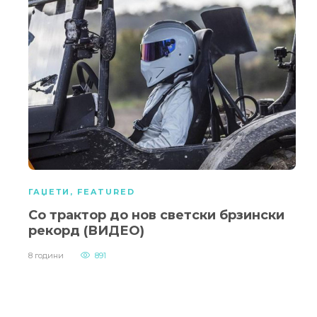
ГАЏЕТИ
,
FEATURED
Со трактор до нов светски брзински
рекорд (ВИДЕО)
8 години
891