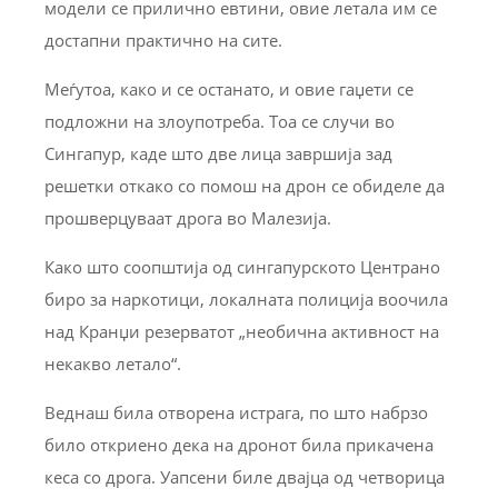
модели се прилично евтини, овие летала им се
достапни практично на сите.
Меѓутоа, како и се останато, и овие гаџети се
подложни на злоупотреба. Тоа се случи во
Сингапур, каде што две лица завршија зад
решетки откако со помош на дрон се обиделе да
прошверцуваат дрога во Малезија.
Како што соопштија од сингапурското Центрано
биро за наркотици, локалната полиција воочила
над Кранџи резерватот „необична активност на
некакво летало“.
Веднаш била отворена истрага, по што набрзо
било откриено дека на дронот била прикачена
кеса со дрога. Уапсени биле двајца од четворица