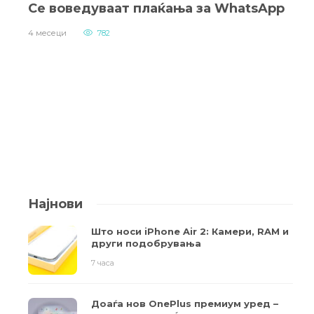
Се воведуваат плаќања за WhatsApp
4 месеци
782
Најнови
Што носи iPhone Air 2: Камери, RAM и
други подобрувања
7 часа
Доаѓа нов OnePlus премиум уред –