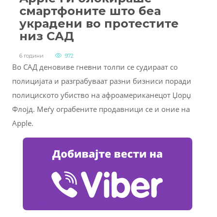
смартфоните што беа
украдени во протестите
низ САД
6 години
972
Во САД деновиве гневни толпи се судираат со
полицијaта и разграбуваат разни бизниси поради
полициското убиство на афроамериканецот Џорџ
Флојд. Меѓу ограбените продавници се и оние на
Apple.