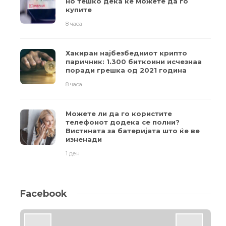
но тешко дека ќе можете да го
купите
8 часа
Хакиран најбезбедниот крипто
паричник: 1.300 биткоини исчезнаа
поради грешка од 2021 година
8 часа
Можете ли да го користите
телефонот додека се полни?
Вистината за батеријата што ќе ве
изненади
1 ден
Facebook