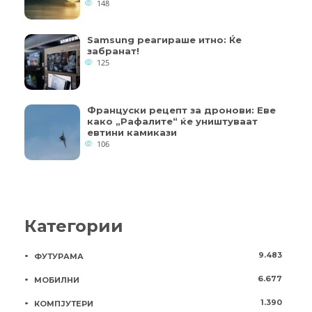
148
Samsung реагираше итно: Ќе
забранат!
125
Француски рецепт за дронови: Еве
како „Рафалите“ ќе уништуваат
евтини камикази
106
Категории
9.483
ФУТУРАМА
6.677
МОБИЛНИ
1.390
КОМПЈУТЕРИ