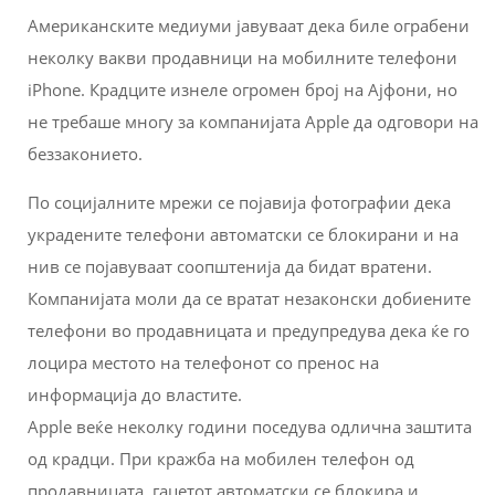
Американските медиуми јавуваат дека биле ограбени
неколку вакви продавници на мобилните телефони
iPhone. Крадците изнеле огромен број на Ајфони, но
не требаше многу за компанијата Apple да одговори на
беззаконието.
По социјалните мрежи се појавија фотографии дека
украдените телефони автоматски се блокирани и на
нив се појавуваат соопштенија да бидат вратени.
Компанијата моли да се вратат незаконски добиените
телефони во продавницата и предупредува дека ќе го
лоцира местото на телефонот со пренос на
информација до властите.
Apple веќе неколку години поседува одлична заштита
од крадци. При кражба на мобилен телефон од
продавницата, гаџетот автоматски се блокира и