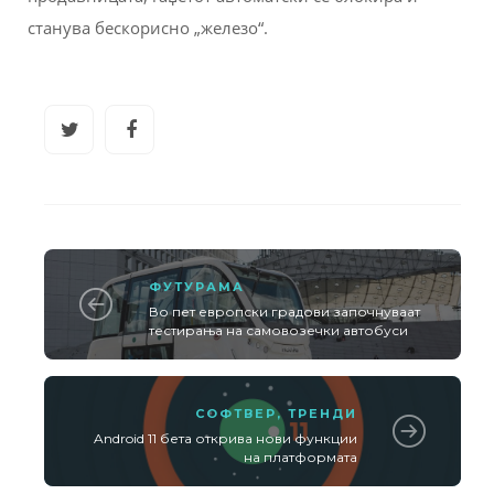
станува бескорисно „железо“.
ФУТУРАМА
Во пет европски градови започнуваат
тестирања на самовозечки автобуси
СОФТВЕР
,
ТРЕНДИ
Android 11 бета открива нови функции
на платформата