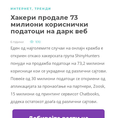
ИНТЕРНЕТ
,
ТРЕНДИ
Хакери продале 73
милиони кориснички
податоци на дарк веб
6 години
1010
Еден од најголемите случаи на онлајн кражба е
откриен откако хакерската група ShinyHunters
понуди на продажба податоци на 73,2 милиони
корисници кои се украдени од различни сајтови.
Повеќе од 30 милиони податоци се откриени од
апликацијата за пронаоѓање на партнери, Zoosk,
15 милиони од принтинг сервисот Chatbooks,
додека остатокот доаѓа од различни сајтови.