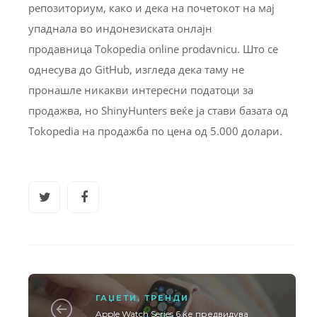
репозиториум, како и дека на почетокот на мај
упаднала во индонезиската онлајн
продавница Tokopedia online prodavnicu. Што се
однесува до GitHub, изгледа дека таму не
пронашле никакви интересни податоци за
продажва, но ShinyHunters веќе ја стави базата од
Tokopedia на продажба по цена од 5.000 долари.
ГАЏЕТИ
,
ТРЕНДИ
Apple Watch Series 6 ќе предвидува