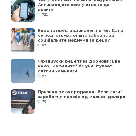
Апликацијата сега учи како да
возите
722
Европа пред радикален потег: Дали
се подготвува општа забрана за
социјалните медиуми за деца?
92
Француски рецепт за дронови: Еве
како „Рафалите“ ќе уништуваат
евтини камикази
87
Признал дека продавал „бели лаги“,
заработил повеќе од милион долари
79