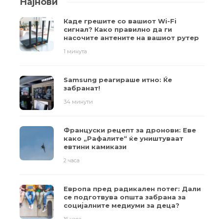
Најнови
Каде грешите со вашиот Wi-Fi
сигнал? Како правилно да ги
насочите антените на вашиот рутер
1 минута
Samsung реагираше итно: Ќе
забранат!
34 минути
Француски рецепт за дронови: Еве
како „Рафалите“ ќе уништуваат
евтини камикази
2 часа
Европа пред радикален потег: Дали
се подготвува општа забрана за
социјалните медиуми за деца?