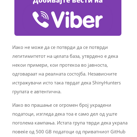
Иако не може да се потврди да се потврди
легитимитетот на целата база, утврдено е дека
некои примери, кои протекоа во јавноста,
одговараат на реалната состојба. Независните
истражувачи исто така тврдат дека ShinyHunters
групата е автентична.
Иако во прашање се огромен број украдени
податоци, изгледа дека тоа е само дел од уште
поголема кампања. Истата група тврди дека украла
повеќе од 500 GB податоци од приватниот GitHub