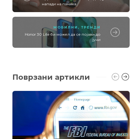
напади на паника
МОБИЛНИ
,
ТРЕНДИ
Honor 30 Lite би можел да се појави до
јуни
Поврзани артикли