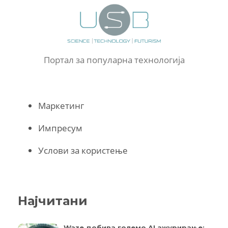
Портал за популарна технологија
Маркетинг
Импресум
Услови за користење
Најчитани
Waze добива големо AI ажурирање: