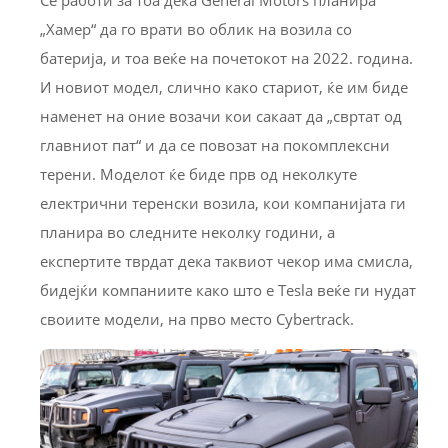
„Хамер“ да го врати во облик на возила со
батерија, и тоа веќе на почетокот на 2022. година.
И новиот модел, слично како стариот, ќе им биде
наменет на оние возачи кои сакаат да „свртат од
главниот пат“ и да се повозат на покомплексни
терени. Моделот ќе биде прв од неколкуте
електрични теренски возила, кои компанијата ги
планира во следните неколку години, а
експертите тврдат дека таквиот чекор има смисла,
бидејќи компаниите како што е Tesla веќе ги нудат
своиите модели, на прво место Cybertrack.