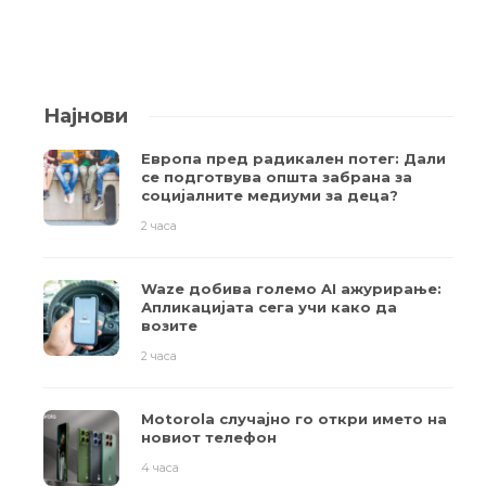
Најнови
Европа пред радикален потег: Дали
се подготвува општа забрана за
социјалните медиуми за деца?
2 часа
Waze добива големо AI ажурирање:
Апликацијата сега учи како да
возите
2 часа
Motorola случајно го откри името на
новиот телефон
4 часа