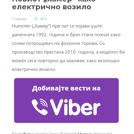
електрично возило
7 години
1625
Hummer („Хамер“) прв пат се појави уште
далечната 1992. година и брзо стана познат како
голем потрошувач на фосилни горива. Со
производство престана 2010. година, а моделот би
можел сега повторно да заживее, како еколошко
електрично возило.
Се работи за тоа дека General Motors планира