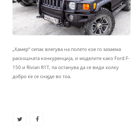
„Хамер“ сепак влегува на полето кое го зазаема
раскошната конкуренција, и моделите како Ford F-
150 и Rivian R1T, па останува да се види колку
добро ќе се снајде во тоа.