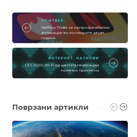
СОФТВЕР
Netflix и Tinder се најпрофитабилни
апликации во последните десет
години
ИНТЕРНЕТ
,
НАЈНОВИ
CES 2020: Wi-Fi од шестата генерација
конечно пристигна
Поврзани артикли