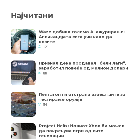
Најчитани
Waze добива големо AI ажурирање:
Апликацијата сега учи како да
возите
121
Признал дека продавал „бели лаги“,
заработил повеќе од милион долари
88
Пентагон ги отстрани извештаите за
тестирање оружје
54
Project Helix: Новиот Xbox би можел
да покренува игри од сите
генерации