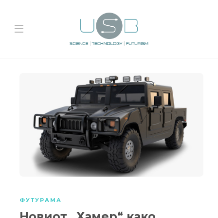
ФУТУРАМА
Новиот „Хамер“ како