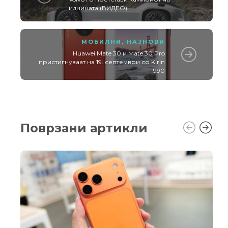
иднината (ВИДЕО)
МОБИЛНИ
,
НАЈНОВИ
Huawei Mate 30 и Mate 30 Pro
пристигнуваат на 19. септември со Kirin
990
Поврзани артикли