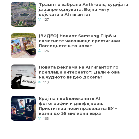
Трамп го забрани Anthropic, судијата
ја запре одлуката: Војна меѓу
војската и AI гигантот
127
(ВИДЕО) Новиот Samsung Flip8 и
паметните часовници пристигнаа:
Погледнете што носат
126
Новата реклама на AI гигантот го
преплаши интернетот: Дали е ова
најчудното видео досега?
113
Крај на необележаните AI
фотографии и дипфејкови:
Пристигнаа нови правила на ЕУ –
казни до 35 милиони евра
103