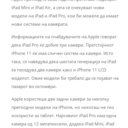
iPad Mini и iPad Air, а сега се очекуваат нови
модели на iPad и iPad Pro, кои би можеле да имаат
нови системи на камерата.
Информациите на снабдувачите на Apple говорат
дека iPad Pro ќе добие три камери. Претстојниот
iPhone 11 ќе има сличен систем на камери. Исто
така, се наведува дека шестата генерација на iPad
ќе поседува две камери како и iPhone 11 LCD
моделот. Овие модели би требало да се појават на
пазарот во октомври.
Apple користеше две задни камери за неколку
претходни модели на iPhone, но никогаш не гио
искористи за таблет. Најновиот iPad Pro има една
камера од 12 мегапиксели, додека iPad Mini, iPad