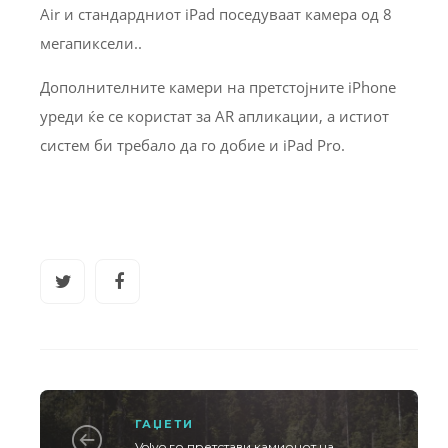
Air и стандардниот iPad поседуваат камера од 8
мегапиксели..
Дополнителните камери на претстојните iPhone
уреди ќе се користат за AR апликации, а истиот
систем би требало да го добие и iPad Pro.
ГАЏЕТИ
Volvo го претстави камионот на