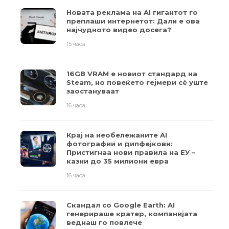
Новата реклама на AI гигантот го
преплаши интернетот: Дали е ова
најчудното видео досега?
15 часа
16GB VRAM е новиот стандард на
Steam, но повеќето гејмери ​​сè уште
заостануваат
16 часа
Крај на необележаните AI
фотографии и дипфејкови:
Пристигнаа нови правила на ЕУ –
казни до 35 милиони евра
16 часа
Скандал со Google Earth: AI
генерираше кратер, компанијата
веднаш го повлече