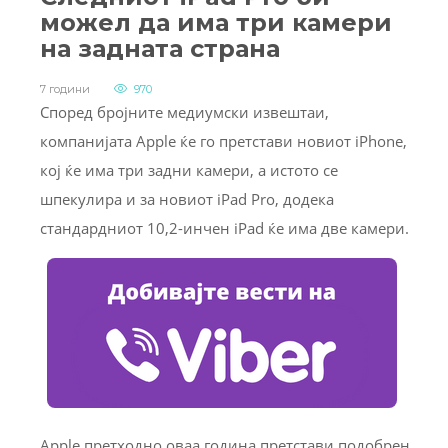
можел да има три камери
на задната страна
7 години
970
Според бројните медиумски извештаи,
компанијата Apple ќе го претстави новиот iPhone,
кој ќе има три задни камери, а истото се
шпекулира и за новиот iPad Pro, додека
стандардниот 10,2-инчен iPad ќе има две камери.
Apple претходно оваа година претстави подобрен