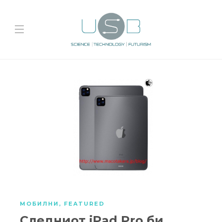
МОБИЛНИ
,
FEATURED
Следниот iPad Pro би