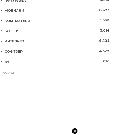
ФУТУРАМА
6.673
МОБИЛНИ
1.390
КОМПЈУТЕРИ
3.091
ГАЏЕТИ
4.404
ИНТЕРНЕТ
4.327
СОФТВЕР
816
AV
Show All