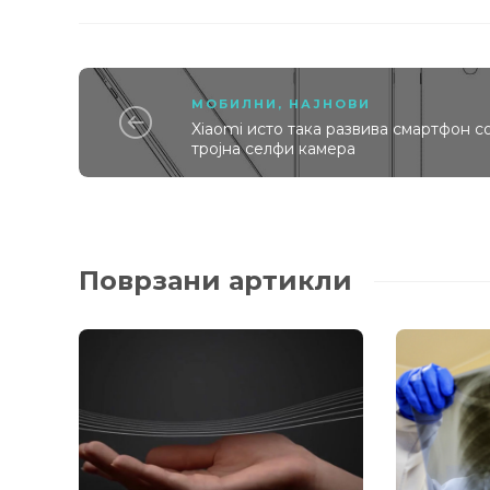
МОБИЛНИ
,
НАЈНОВИ
Xiaomi исто така развива смартфон с
тројна селфи камера
Поврзани артикли