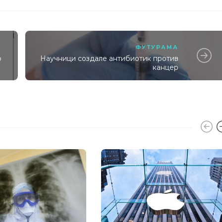
ФУТУРАМА
о
Научници создале антибиотик против
канцер