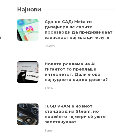
Најнови
Суд во САД: Meta ги
дизајнираше своите
производи да предизвикаат
а
зависност кај младите луѓе
3 часа
Новата реклама на AI
гигантот го преплаши
интернетот: Дали е ова
најчудното видео досега?
1 ден
16GB VRAM е новиот
стандард на Steam, но
повеќето гејмери ​​сè уште
заостануваат
1 ден