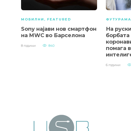
МОБИЛНИ
,
FEATURED
ФУТУРАМ
Sony најави нов смартфон
На руск
на MWC во Барселона
борбата
коронав
8 години
840
помага 
интелиг
6 години