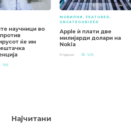
МОБИЛНИ
,
FEATURED
,
А
UNCATEGORIZED
ите научници во
Apple ѝ плати две
 против
милијарди долари на
ирусот ќе им
Nokia
вештачка
енција
9 години
1235
1193
Најчитани