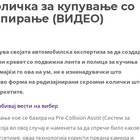
оличка за купување со
опирање (ВИДЕО)
ува својата автомобилска експертиза за да созда
ен кревет со подвижна лента и полица за кучиња
 Имајќи го ова на ум, не е изненадувачки што
а во форма на редизајнирани скромни колички шт
аркетите.
обивај вести на вибер
ње кое се базира на Pre-Collision Assist (Систем за
оја во овој случај е наменета за да спречи било каков
тсетиме, оваа технологија користи предна камера и