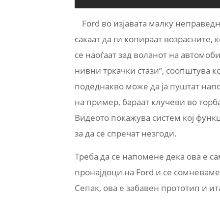
Ford во изјавата малку неправедн
сакаат да ги копираат возрасните, к
се наоѓаат зад воланот на автомоб
нивни тркачки стази”, соопштува ко
подеднакво може да ја пуштат напо
на пример, бараат клучеви во торба
Видеото покажува систем кој фун
за да се спречат незгоди.
Треба да се напомене дека ова е с
пронајдоци на Ford и се сомневаме
Сепак, ова е забавен прототип и ит