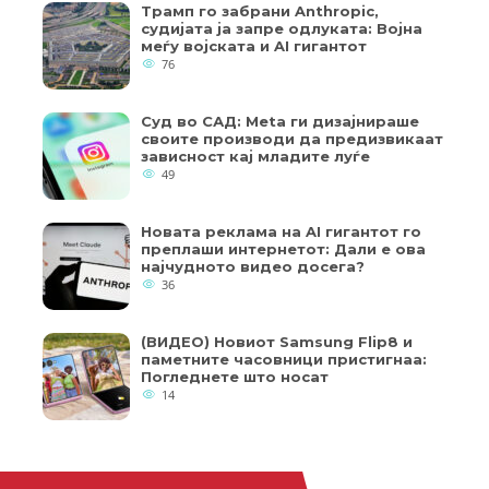
Трамп го забрани Anthropic,
судијата ја запре одлуката: Војна
меѓу војската и AI гигантот
76
Суд во САД: Meta ги дизајнираше
своите производи да предизвикаат
зависност кај младите луѓе
49
Новата реклама на AI гигантот го
преплаши интернетот: Дали е ова
најчудното видео досега?
36
(ВИДЕО) Новиот Samsung Flip8 и
паметните часовници пристигнаа:
Погледнете што носат
14