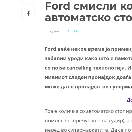
Ford смисли к
автоматско ст
7 години
1107
Ford веќе некое време ја примен
забавни уреди како што е памет
со noise-cancelling технологија.
нивниот следен пронајдок доаѓ
може да се пронајдат во суперм
Д
Тоа е количка со автоматско стопира
помош во спречување на судир), а к
неред во супермаркетите. Да се по