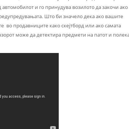
д автомобилот и го принудува возилото да закочи ако
редупредувањата. Што би значело дека ако вашите
ите во продавниците како скејтборд или ако самата
ензорот може да детектира предмети на патот и полек