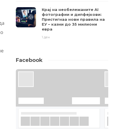
Крај на необележаните AI
фотографии и дипфејкови:
Пристигнаа нови правила на
да
ЕУ – казни до 35 милиони
евра
ко
1 ден
ие
Facebook