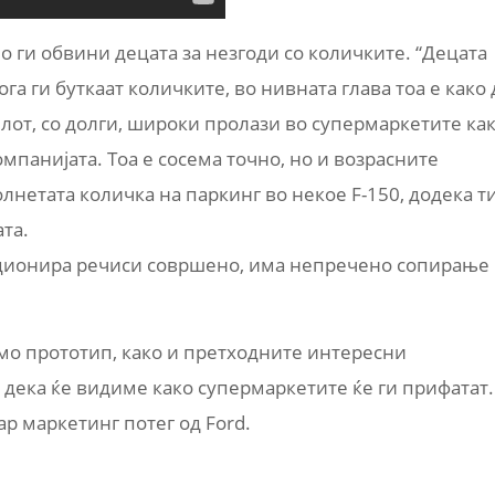
о ги обвини децата за незгоди со количките. “Децата
ога ги буткаат количките, во нивната глава тоа е како 
илот, со долги, широки пролази во супермаркетите ка
мпанијата. Тоа е сосема точно, но и возрасните
лнетата количка на паркинг во некое F-150, додека т
та.
кционира речиси совршено, има непречено сопирање
амо прототип, како и претходните интересни
 дека ќе видиме како супермаркетите ќе ги прифатат.
ар маркетинг потег од Ford.