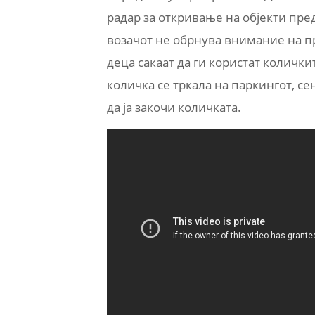
радар за откривање на објекти пре
возачот не обрнува внимание на п
деца сакаат да ги користат количк
количка се тркала на паркингот, с
да ја закочи количката.