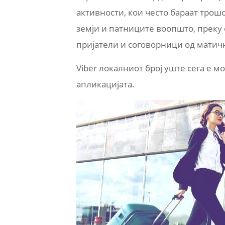
активности, кои често бараат тро
земји и патниците воопшто, преку о
пријатели и соговорници од матична
Viber локалниот број уште сега е мо
апликацијата.