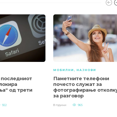
МОБИЛНИ
,
НАЈНОВИ
о последниот
Паметните телефони
блокира
почесто служат за
ња“ од трети
фотографирање отколк
за разговор
922
8 години
965