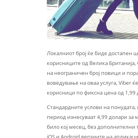
Локалниот број ќе биде достапен ш
корисниците од Велика Британија,
на неограничен број повици и пора
воведување на оваа услуга, Viber 
корисници по фиксна цена од 1,99
Стандардните услови на понудата
период изнесуваат 4,99 долари за м
било кој месец, без дополнителни 
iOS и Android верзиите на апликаци