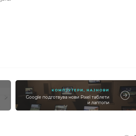
КОМПЈУТЕРИ
,
НАЈНОВИ
Google подготвува нови Pixel таблети
и лаптопи