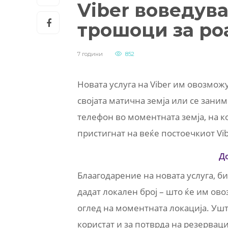
Viber воведува
трошоци за ро
7 години
852
Новата услуга на Viber им овозмож
својата матична земја или се заним
телефон во моментната земја, на ко
пристигнат на веќе постоечкиот Vi
Д
Блаагодарение на новата услуга, б
дадат локален број – што ќе им ов
оглед на моментната локација. Ушт
користат и за потврда на резервац