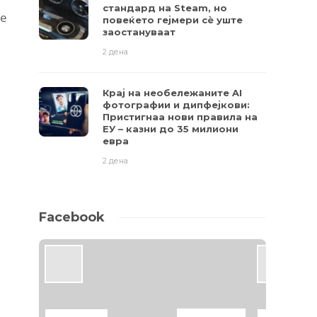
стандард на Steam, но
те
повеќето гејмери ​​сè уште
заостануваат
2 дена
Крај на необележаните AI
фотографии и дипфејкови:
Пристигнаа нови правила на
ЕУ – казни до 35 милиони
евра
2 дена
Facebook