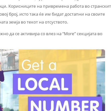
шоци. Корисниците на привремена работа во странски
вој број, исто така ќе им бидат достапни на своите
та земја во текот на отсуството.
жно да се активира со влез на “More” секцијата во