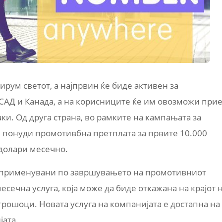
ирум светот, а најпрвин ќе биде активен за
 САД и Канада, а на корисниците ќе им овозможи при
ки. Од друга страна, во рамките на кампањата за
ќе понуди промотивбна претплата за првите 10.000
 долари месечно.
, применувани по завршувањето на промотивниот
есечна услуга, која може да биде откажана на крајот 
трошоци. Новата услуга на компанијата е достапна на
јата.