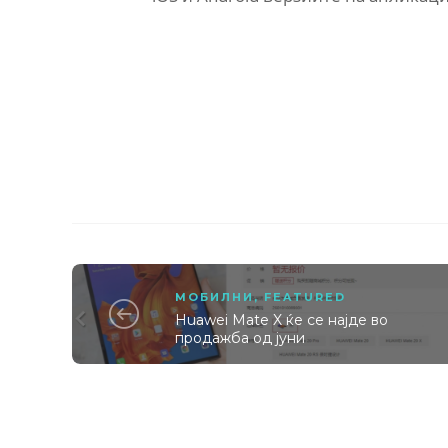
МОБИЛНИ
,
FEATURED
Huawei Mate X ќе се најде во
продажба од јуни