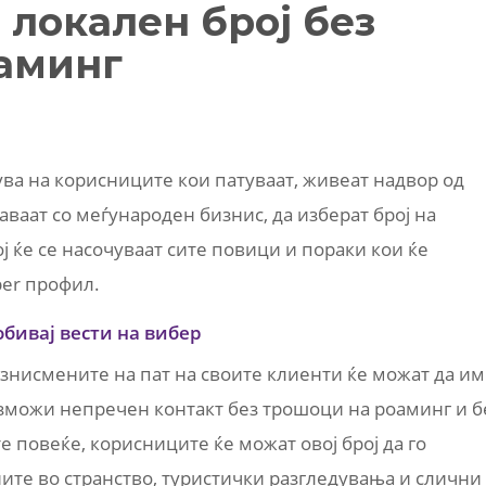
 локален број без
аминг
ува на корисниците кои патуваат, живеат надвор од
аваат со меѓународен бизнис, да изберат број на
ј ќе се насочуваат сите повици и пораки кои ќе
ber профил.
обивај вести на вибер
изнисмените на пат на своите клиенти ќе можат да им
озможи непречен контакт без трошоци на роаминг и б
е повеќе, корисниците ќе можат овој број да го
иите во странство, туристички разгледувања и слични