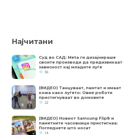
Најчитани
Суд во САД: Meta ги дизајнираше
своите производи да предизвикаат
зависност кај младите луѓе
56
(ВИДЕО) Танцуваат, памтат и имаат
кожа како луѓето: Овие роботи
пристигнуваат во домовите
22
(ВИДЕО) Новиот Samsung Flip8 и
паметните часовници пристигнаа:
Погледнете што носат
14