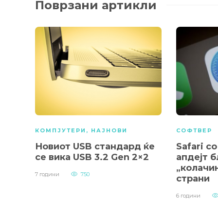
Поврзани артикли
КОМПЈУТЕРИ
,
НАЈНОВИ
СОФТВЕР
Новиот USB стандард ќе
Safari с
се вика USB 3.2 Gen 2×2
апдејт 
„колачи
7 години
750
страни
6 години