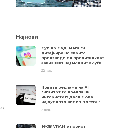
Најнови
Суд во САД: Meta ги
дизајнираше своите
производи да предизвикаат
зависност кај младите луѓе
22 часа
Новата реклама на AI
гигантот го преплаши
интернетот: Дали е ова
најчудното видео досега?
ез
2 дена
16GB VRAM е новиот