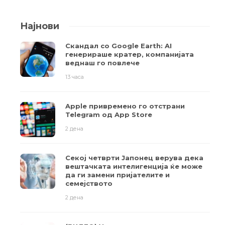
Најнови
Скандал со Google Earth: AI
генерираше кратер, компанијата
веднаш го повлече
13 часа
Apple привремено го отстрани
Telegram од App Store
2 дена
Секој четврти Јапонец верува дека
вештачката интелигенција ќе може
да ги замени пријателите и
семејството
2 дена