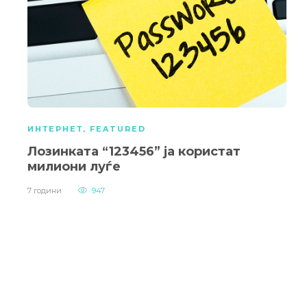
ИНТЕРНЕТ
,
FEATURED
Лозинката “123456” ја користат
милиони луѓе
7 години
947