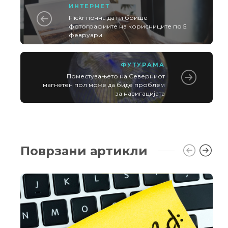
ИНТЕРНЕТ
Flickr почна да ги брише
фотографиите на корисниците по 5.
февруари
ФУТУРАМА
Поместувањето на Северниот
магнетен пол може да биде проблем
за навигацијата
Поврзани артикли