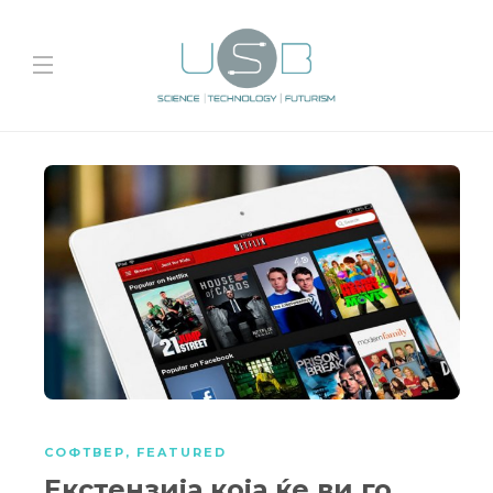
СОФТВЕР
,
FEATURED
Екстензија која ќе ви го