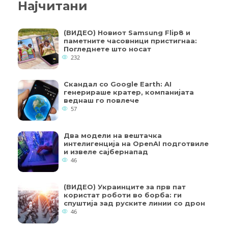
Најчитани
(ВИДЕО) Новиот Samsung Flip8 и
паметните часовници пристигнаа:
Погледнете што носат
232
Скандал со Google Earth: AI
генерираше кратер, компанијата
веднаш го повлече
57
Два модели на вештачка
интелигенција на OpenAI подготвиле
и извеле сајбернапад
46
(ВИДЕО) Украинците за прв пат
користат роботи во борба: ги
спуштија зад руските линии со дрон
46