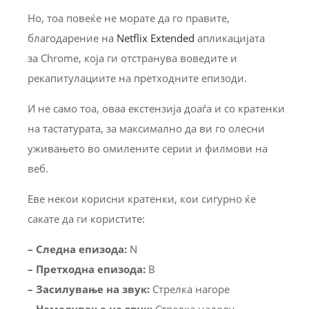
Но, тоа повеќе не морате да го правите,
благодарение на
Netflix Extended
апликацијата
за Chrome, која ги отстранува воведите и
рекапитулациите на претходните епизоди.
И не само тоа, оваа екстензија доаѓа и со кратенки
на тастатурата, за максимално да ви го олесни
уживањето во омилените серии и филмови на
веб.
Еве некои корисни кратенки, кои сигурно ќе
сакате да ги користите:
– Следна епизода:
N
– Претходна епизода:
B
– Засилување на звук:
Стрелка нагоре