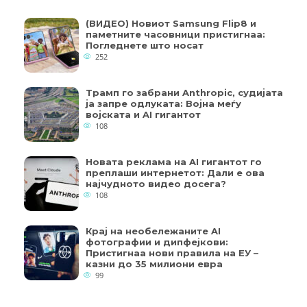
(ВИДЕО) Новиот Samsung Flip8 и
паметните часовници пристигнаа:
Погледнете што носат
252
Трамп го забрани Anthropic, судијата
ја запре одлуката: Војна меѓу
војската и AI гигантот
108
Новата реклама на AI гигантот го
преплаши интернетот: Дали е ова
најчудното видео досега?
108
Крај на необележаните AI
фотографии и дипфејкови:
Пристигнаа нови правила на ЕУ –
казни до 35 милиони евра
99