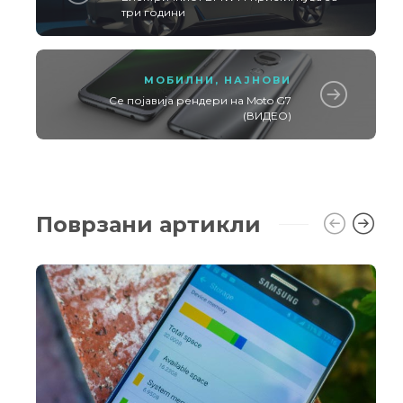
три години
МОБИЛНИ
,
НАЈНОВИ
Се појавија рендери на Moto G7
(ВИДЕО)
Поврзани артикли