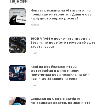
Најнови
Новата реклама на AI гигантот го
преплаши интернетот: Дали е ова
најчудното видео досега?
10 часа
16GB VRAM е новиот стандард на
Steam, но повеќето гејмери ​​сè уште
заостануваат
11 час
Крај на необележаните AI
фотографии и дипфејкови:
Пристигнаа нови правила на ЕУ –
казни до 35 милиони евра
11 час
Скандал со Google Earth: AI
генерираше кратер, компанијата