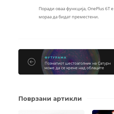
Поради оваа функција, OnePlus 6T 
мораа да бидат преместени.
ФУТУРАМА
Познатиот шестоаголник на Сатурн
може да се крене над облаците
Поврзани артикли