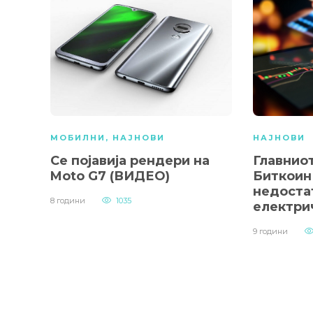
МОБИЛНИ
,
НАЈНОВИ
НАЈНОВИ
Се појавија рендери на
Главнио
Moto G7 (ВИДЕО)
Биткоин 
недоста
8 години
1035
електри
9 години