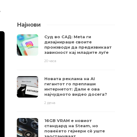
у
Најнови
Суд во САД: Meta ги
дизајнираше своите
производи да предизвикаат
зависност кај младите луѓе
20 часа
Новата реклама на AI
гигантот го преплаши
интернетот: Дали е ова
најчудното видео досега?
2 дена
16GB VRAM е новиот
стандард на Steam, но
повеќето гејмери ​​сè уште
заостануваат