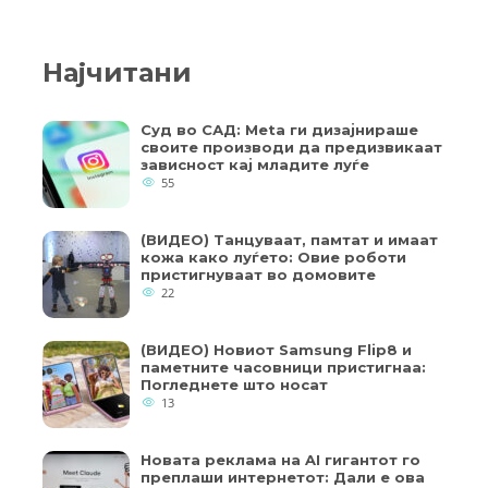
Најчитани
Суд во САД: Meta ги дизајнираше
своите производи да предизвикаат
зависност кај младите луѓе
55
(ВИДЕО) Танцуваат, памтат и имаат
кожа како луѓето: Овие роботи
пристигнуваат во домовите
22
(ВИДЕО) Новиот Samsung Flip8 и
паметните часовници пристигнаа:
Погледнете што носат
13
Новата реклама на AI гигантот го
преплаши интернетот: Дали е ова