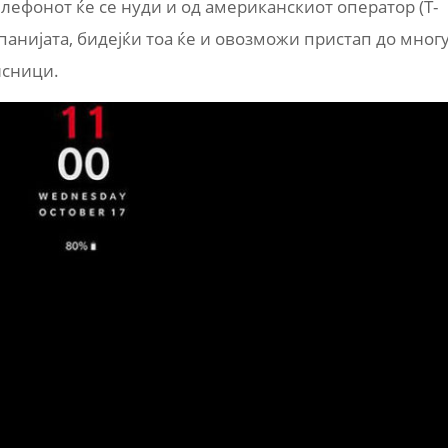
елефонот ќе се нуди и од американскиот оператор (T-
панијата, бидејќи тоа ќе и овозможи пристап до мног
исници.