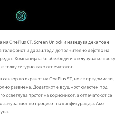
 на OnePlus 6T, Screen Unlock и наведува дека тоа е
а телефонот и да заштеди дополнително дејство на
редот. Компанијата ќе обезбеди и отклучување прек
 е толку сигурно како отпечатокот.
 сензор во екранот на OnePlus 5T, но се предомисли,
олно развиена. Додатокот е всушност сместен под
го осветлува прстот на корисникот, а отпечатокот се
со зачуваниот во процесот на конфигурација. Ако
чува.