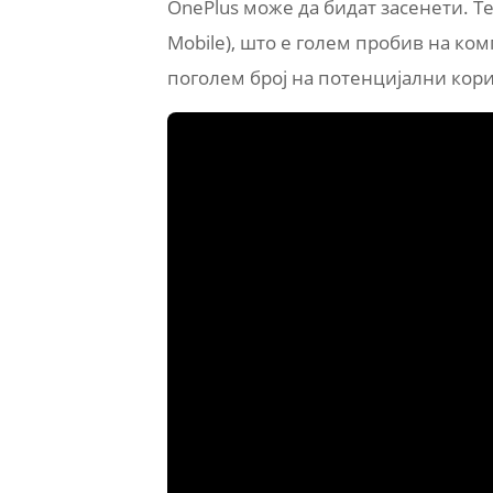
OnePlus може да бидат засенети. Т
Mobile), што е голем пробив на ком
поголем број на потенцијални кор