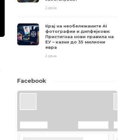
2 дена
Крај на необележаните AI
фотографии и дипфејкови:
Пристигнаа нови правила на
ЕУ – казни до 35 милиони
евра
2 дена
у
Facebook