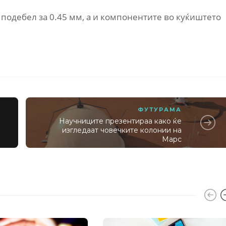
е подебел за 0.45 мм, а и компонентите во куќиштето
ФУТУРАМА
Научниците презентираа како ќе
изгледаат човечките колонии на
Марс