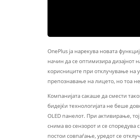
OnePlus ја нарекува новата функција
начин да се оптимизира дизајнот н
корисниците при отклучување на у
препознавање на лицето, но тоа не
Компанијата сакаше да смести таков
бидејќи технологијата не беше дов
OLED панелот. При активирање, тој 
снима во сензорот и се споредува 
постои совпаѓање, уредот се отклу