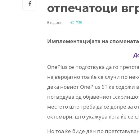
отпечатоци вг
8 години
735
Имплементацијата на споменатат
Д
OnePlus се подготвува да го претс
најверојатно тоа ќе се случи по н
дека новиот OnePlus 6T ќе содржи в
потврдува од објавениот „скриншот
местото што треба да се допре за о
октомври, што укажува кога ќе се 
Но тоа ќе биде ден по претставува