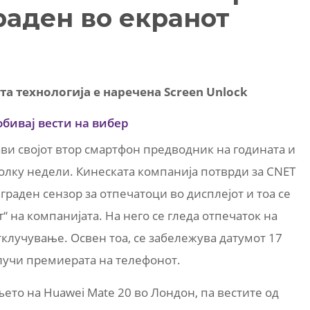
раден во екранот
а технологија е наречена Screen Unlock
обивај вести на вибер
тави својот втор смартфон предводник на годината и
еколку недели. Кинеската компанија потврди за CNET
граден сензор за отпечатоци во дисплејот и тоа се
“ на компанијата. На него се гледа отпечаток на
тклучување. Освен тоа, се забележува датумот 17
случи премиерата на телефонот.
њето на Huawei Mate 20 во Лондон, па вестите од