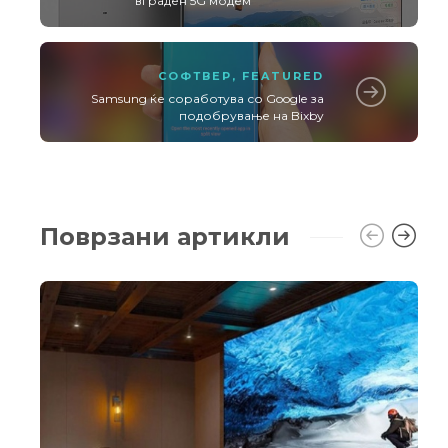
вграден 5G модем
СОФТВЕР
,
FEATURED
Samsung ќе соработува со Google за
подобрување на Bixby
Поврзани артикли