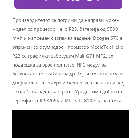
Производителот се погрижи да направи моќен
модел со процесор Helio P23, батерија од 5500
mAh и напреден систем за ладење. Doogee S70 е
опремен со осум-јадрен процесор MediaTek Helio
P23 со графички забрзувач Mali-G71 MP2, со
поддршка за брзо полнење, NFC модул за
безконтактно плаќање и др. Тој, исто така, има и
двојна главна камера и скенер за отпечатоци, кој
се наоѓа на задната страна. Уредот има добиено
сертификат IP68/69k и MIL-STD-810G за заштита.