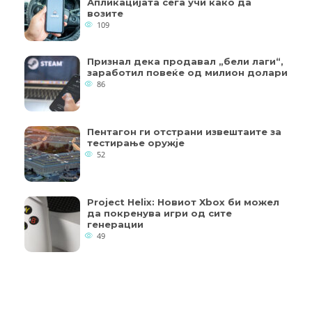
Апликацијата сега учи како да
возите
109
Признал дека продавал „бели лаги“,
заработил повеќе од милион долари
86
Пентагон ги отстрани извештаите за
тестирање оружје
52
Project Helix: Новиот Xbox би можел
да покренува игри од сите
генерации
49