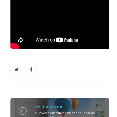
AV
,
НАЈНОВИ
Huawei подготвува 8K телевизор со