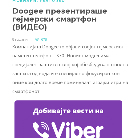
МОБИЛНИ
,
FEATURED
Doogee презентираше
гејмерски смартфон
(ВИДЕО)
8 години
678
Компанијата Doogee го објави својот гејмерскиот
паметен телефон – S70. Новиот модел има
специјален заштитен слој кој обезбедува потполна
заштита од вода и е специјално фокусиран кон
оние кои долго време поминуваат играјќи игри на
смартфонот.