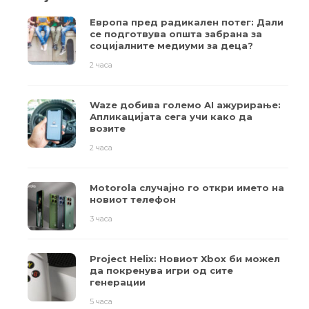
Европа пред радикален потег: Дали
се подготвува општа забрана за
социјалните медиуми за деца?
2 часа
Waze добива големо AI ажурирање:
Апликацијата сега учи како да
возите
2 часа
Motorola случајно го откри името на
новиот телефон
3 часа
Project Helix: Новиот Xbox би можел
да покренува игри од сите
генерации
5 часа