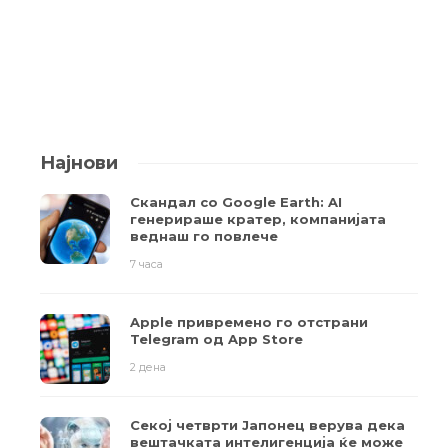
Најнови
Скандал со Google Earth: AI
генерираше кратер, компанијата
веднаш го повлече
7 часа
Apple привремено го отстрани
Telegram од App Store
2 дена
Секој четврти Јапонец верува дека
вештачката интелигенција ќе може