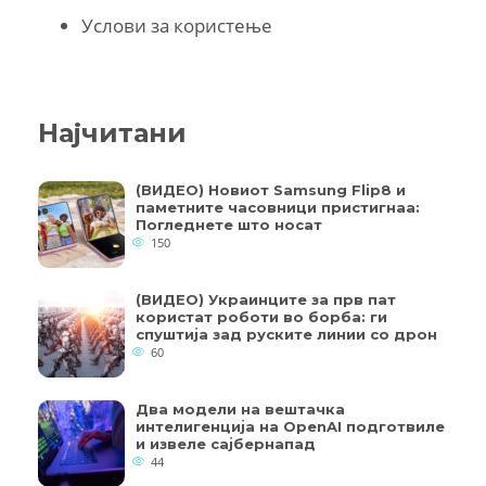
Услови за користење
Најчитани
(ВИДЕО) Новиот Samsung Flip8 и
паметните часовници пристигнаа:
Погледнете што носат
150
(ВИДЕО) Украинците за прв пат
користат роботи во борба: ги
спуштија зад руските линии со дрон
60
Два модели на вештачка
интелигенција на OpenAI подготвиле
и извеле сајбернапад
44