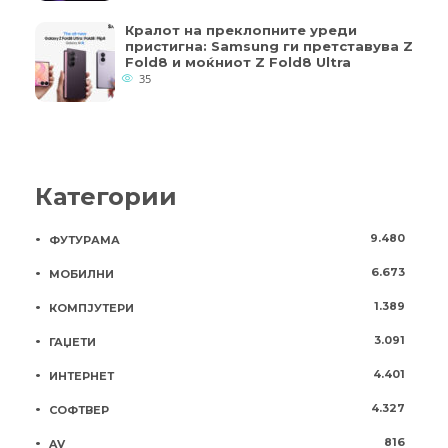
Кралот на преклопните уреди
пристигна: Samsung ги претставува Z
Fold8 и моќниот Z Fold8 Ultra
35
Категории
9.480
ФУТУРАМА
6.673
МОБИЛНИ
1.389
КОМПЈУТЕРИ
3.091
ГАЏЕТИ
4.401
ИНТЕРНЕТ
4.327
СОФТВЕР
816
AV