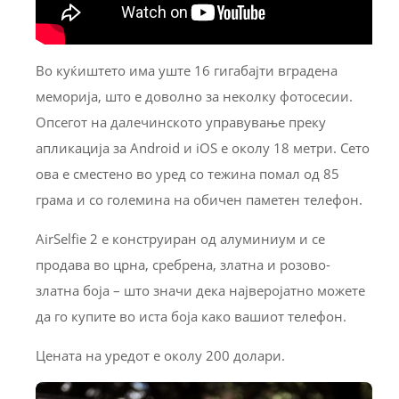
Во куќиштето има уште 16 гигабајти вградена
меморија, што е доволно за неколку фотосесии.
Опсегот на далечинското управување преку
апликација за Android и iOS е околу 18 метри. Сето
ова е сместено во уред со тежина помал од 85
грама и со големина на обичен паметен телефон.
AirSelfie 2 е конструиран од алуминиум и се
продава во црна, сребрена, златна и розово-
златна боја – што значи дека најверојатно можете
да го купите во иста боја како вашиот телефон.
Цената на уредот е околу 200 долари.