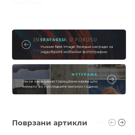
FEATURED
Huawei Next Image: Вредни награди за
најдобрите мобилни фотографии
ФУТУРАМА
Ни се закануваат горештини какви што
немало во последните милион години
Поврзани артикли