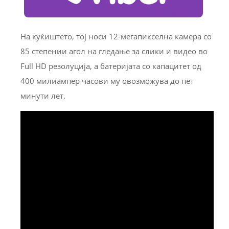
На куќиштето, тој носи 12-мегапикселна камера со
85 степении агол на гледање за слики и видео во
Full HD резолуција, а батеријата со капацитет од
400 милиампер часови му овозможува до пет
минути лет.