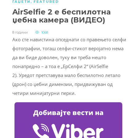
ГАЏЕТИ
,
FEATURED
AirSelfie 2 е беспилотна
џебна камера (ВИДЕО)
8 години
1068
Ако сте навистина опседнати со правењето селфи
фотографии, тогаш селфи-стикот веројатно нема
да ви биде доволен, туку ви треба нешто
понапредно – а тоа е „ЕрСелфи 2“ (AirSelfie
2). Уредот претставува мало беспилотно летало
(дрон) со џебни димензии, придвижуван од
четири минијатурни перки.