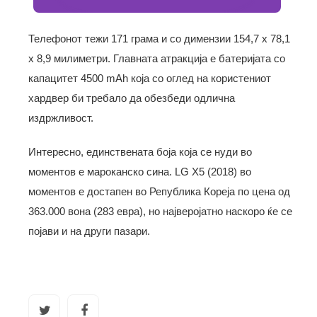
Телефонот тежи 171 грама и со димензии 154,7 x 78,1
x 8,9 милиметри. Главната атракција е батеријата со
капацитет 4500 mAh која со оглед на користениот
хардвер би требало да обезбеди одлична
издржливост.
Интересно, единствената боја која се нуди во
моментов е мароканско сина. LG X5 (2018) во
моментов е достапен во Република Кореја по цена од
363.000 вона (283 евра), но најверојатно наскоро ќе се
појави и на други пазари.