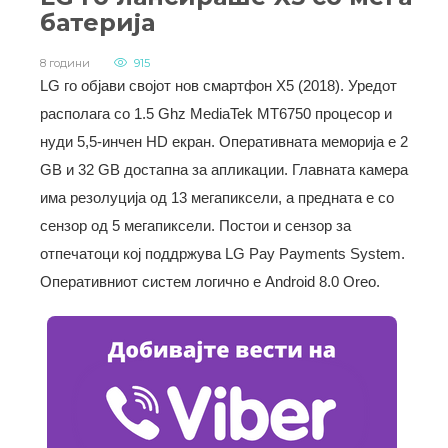
батерија
8 години
915
LG го објави својот нов смартфон X5 (2018). Уредот
располага со 1.5 Ghz MediaTek MT6750 процесор и
нуди 5,5-инчен HD екран. Оперативната меморија е 2
GB и 32 GB достапна за апликации. Главната камера
има резолуција од 13 мегапиксели, а предната е со
сензор од 5 мегапиксели. Постои и сензор за
отпечатоци кој поддржува LG Pay Payments System.
Оперативниот систем логично е Android 8.0 Oreo.