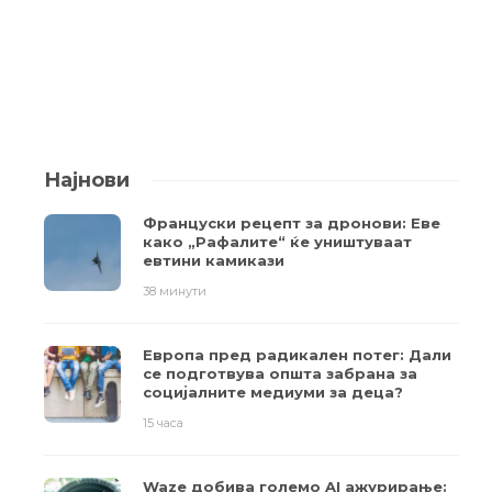
Најнови
Француски рецепт за дронови: Еве
како „Рафалите“ ќе уништуваат
евтини камикази
38 минути
Европа пред радикален потег: Дали
се подготвува општа забрана за
социјалните медиуми за деца?
15 часа
Waze добива големо AI ажурирање: