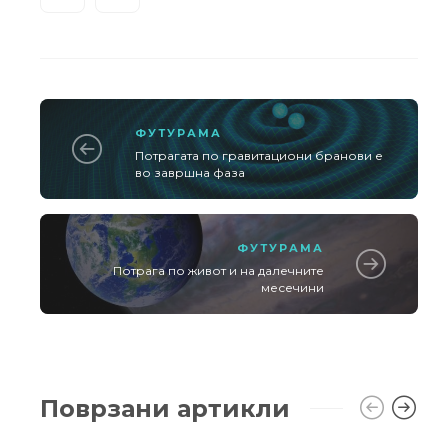
ФУТУРАМА
Потрагата по гравитациони бранови е
во завршна фаза
ФУТУРАМА
Потрага по живот и на далечните
месечини
Поврзани артикли