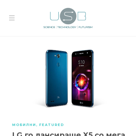
МОБИЛНИ
,
FEATURED
LG го лансираше X5 со мега