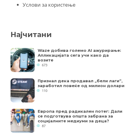
Услови за користење
Најчитани
Waze добива големо AI ажурирање:
Апликацијата сега учи како да
возите
673
Признал дека продавал „бели лаги“,
заработил повеќе од милион долари
110
Европа пред радикален потег: Дали
се подготвува општа забрана за
социјалните медиуми за деца?
87