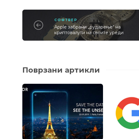
СОФТВЕР
Apple забрани „рударење“ на
криптовалути на своите уреди
Поврзани артикли