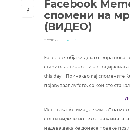
Facebook Memo
спомени на мр
(ВИДЕО)
8 години
1037
Facebook објави дека отвора нова с
старите активности во социјалната
this day“. Поинакво кај спомените ќ
појавуваат луѓето, со кои сте стана
Д
Исто така, ќе има „резимеа“ на мес
сте ги виделе во текот на минатата
надева дека ќе донесе повеќе пози