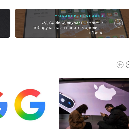
МОБИЛНИ
,
FEATURED
Од Apple очекуваат намалена
побарувачка за новите модели на
iPhone