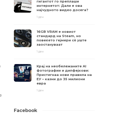
гигантот го преплаши
интернетот: Дали е ова
најчудното видео досега?
1 ден
16GB VRAM е новиот
стандард на Steam, но
повеќето гејмери ​​сè уште
заостануваат
1 ден
е
Крај на необележаните AI
фотографии и дипфејкови:
Пристигнаа нови правила на
ЕУ – казни до 35 милиони
евра
1 ден
е
Facebook