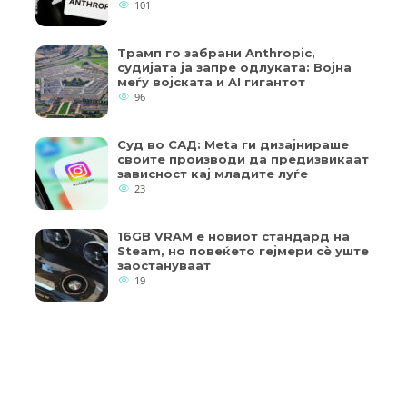
101
Трамп го забрани Anthropic,
судијата ја запре одлуката: Војна
меѓу војската и AI гигантот
96
Суд во САД: Meta ги дизајнираше
своите производи да предизвикаат
зависност кај младите луѓе
23
16GB VRAM е новиот стандард на
Steam, но повеќето гејмери ​​сè уште
заостануваат
19