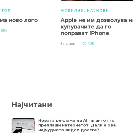
,
ТОП
МОБИЛНИ
,
НАЈНОВИ
ма ново лого
Apple не им дозволува н
купувачите да го
954
поправат iPhone
8 години
935
Најчитани
Новата реклама на AI гигантот го
преплаши интернетот: Дали е ова
најчудното видео досега?