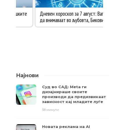
Најнови
Суд во САД: Meta ги
дизајнираше своите
производи да предизвикаат
зависност кај младите луѓе
58 минути
Новата реклама на AI