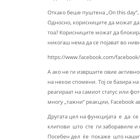
Откако беше пуштена „On this day“,
Односно, корисниците да можат да
тоа? Корисниците можат да блокира
никогаш нема да се појават во нив
https://www.facebook.com/facebook
А ако не ги извршите овие активно
на некои спомени. Тој се базира на
реагираат на самиот статус или фо
многу „тажни“ реакции, Facebook а
Другата цел на функцијата е да 
клипови што сте ги заборавиле и 
Посебен дел ќе покаже што нашит