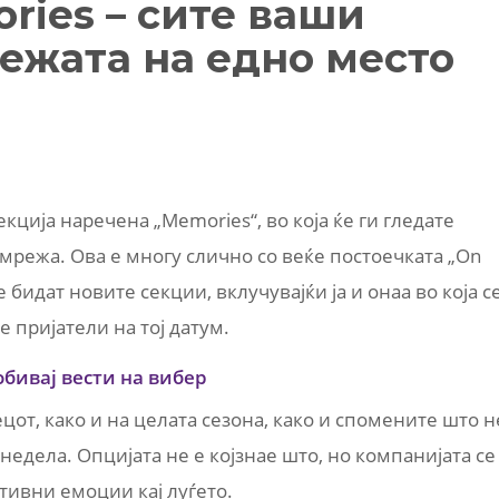
ries – сите ваши
ежата на едно место
екција наречена „Memories“, во која ќе ги гледате
 мрежа. Ова е многу слично со веќе постоечката „On
е бидат новите секции, вклучувајќи ја и онаа во која с
ле пријатели на тој датум.
обивај вести на вибер
ецот, како и на целата сезона, како и спомените што н
 недела. Опцијата не е којзнае што, но компанијата се
тивни емоции кај луѓето.