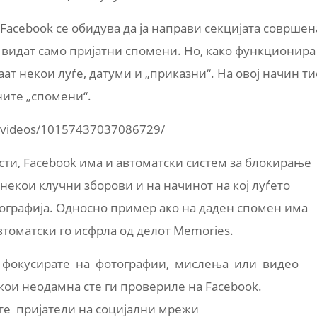
 Facebook се обидува да ја направи секцијата совршен
 видат само пријатни спомени. Но, како функционира
ат некои луѓе, датуми и „приказни“. На овој начин ти
ните „спомени“.
/videos/10157437037086729/
сти, Facebook има и автоматски систем за блокирање
 некои клучни зборови и на начинот на кој луѓето
тографија. Односно пример ако на даден спомен има
втоматски го исфрла од делот Memories.
се фокусирате на фотографии, мислења или видео
кои неодамна сте ги провериле на Facebook.
е пријатели на социјални мрежи