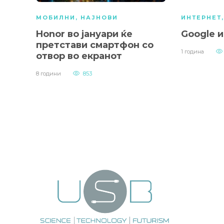
МОБИЛНИ
,
НАЈНОВИ
ИНТЕРНЕТ
Honor во јануари ќе
Google и
претстави смартфон со
1 година
отвор во екранот
8 години
853