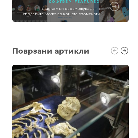
СОФТВЕР
,
FEATURED
Instagram ви овозможува да ги
споделите Stories во кои сте споменати
Поврзани артикли