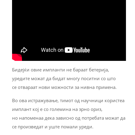
Бидејќи овие импланти не бараат бетерија,
уредите можат да бидат многу поситни со што
се отвараат нови можности за нивна примена.
Во ова истражување, тимот од научници користеа
имплант кој е со големина на зрно ориз,
но напоменаа дека зависно од потребата можат да
се произведат и уште помали уреди.