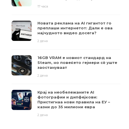
17 часа
Новата реклама на AI гигантот го
преплаши интернетот: Дали е ова
најчудното видео досега?
2 дена
16GB VRAM е новиот стандард на
Steam, но повеќето гејмери ​​сè уште
заостануваат
2 дена
Крај на необележаните AI
фотографии и дипфејкови:
Пристигнаа нови правила на ЕУ –
казни до 35 милиони евра
2 дена