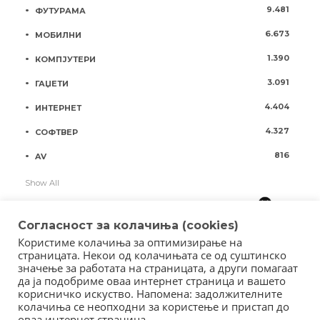
9.481
ФУТУРАМА
6.673
МОБИЛНИ
1.390
КОМПЈУТЕРИ
3.091
ГАЏЕТИ
4.404
ИНТЕРНЕТ
4.327
СОФТВЕР
816
AV
Show All
Согласност за колачиња (cookies)
Користиме колачиња за оптимизирање на
страницата. Некои од колачињата се од суштинско
значење за работата на страницата, а други помагаат
да ја подобриме оваа интернет страница и вашето
корисничко искуство. Напомена: задолжителните
колачиња се неопходни за користење и пристап до
оваа интернет страница.