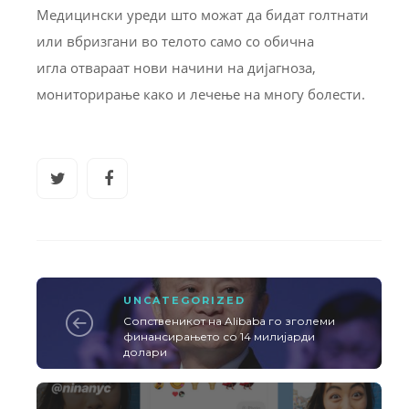
Медицински уреди што можат да бидат голтнати
или вбризгани во телото само со обична
игла отвараат нови начини на дијагноза,
мониторирање како и лечење на многу болести.
UNCATEGORIZED
Сопственикот на Alibaba го зголеми
финансирањето со 14 милијарди
долари