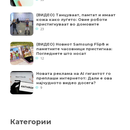
(ВИДЕО) Танцуваат, памтат и имаат
кожа како луѓето: Овие роботи
пристигнуваат во домовите
23
(ВИДЕО) Новиот Samsung Flip8 и
паметните часовници пристигнаа:
Погледнете што носат
12
Новата реклама на AI гигантот го
преплаши интернетот: Дали е ова
најчудното видео досега?
9
Категории