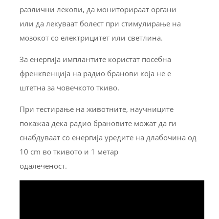
различни лекови, да мониторираат органи
или да лекуваат болест при стимулирање на
мозокот со електрицитет или светлина.
За енергија имплантите користат посебна
френквенција на радио бранови која не е
штетна за човечкото ткиво.
При тестирање на животните, научниците
покажаа дека радио брановите можат да ги
снабдуваат со енергија уредите на длабочина од
10 cm во ткивото и 1 метар
одалеченост.