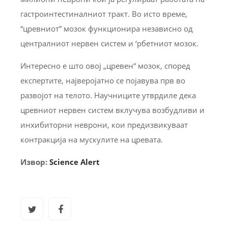
гастроинтестиналниот тракт. Во исто време,
“цревниот” мозок функционира независно од
централниот нервен систем и ‘рбетниот мозок.
Интересно е што овој „цревен“ мозок, според
експертите, најверојатно се појавува прв во
развојот на телото. Научниците утврдиле дека
цревниот нервен систем вклучува возбудливи и
инхибиторни неврони, кои предизвикуваат
контракција на мускулите на цревата.
Извор:
Science Alert