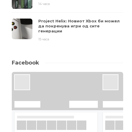
14 часа
Project Helix: Новиот Xbox би можел
да покренува игри од сите
генерации
15 часа
Facebook