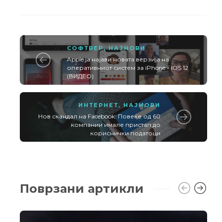
СОФТВЕР
,
НАЈНОВИ
Apple ја најави новата верзија на
оперативниот систем за iPhone - iOS 12
(ВИДЕО)
ИНТЕРНЕТ
,
НАЈНОВИ
Нов скандал на Facebook: Повеќе од 60
компании имале пристап до
кориснички податоци
Поврзани артикли