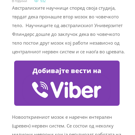
8 години
932
Австралиските научници според своја студија,
тврдат дека пронашле втор мозок во човечкото
тело. Научниците од австралискиот Универзитет
Флиндерс дошле до заклучок дека во човечкото
тело постои друг мозок кој работи независно од
централниот нервен систем и се наоѓа во цревата.
Новооткриениот мозок е наречен ентерален
(цревен) нервен систем. Се состои од неколку
милиони неврони кои ја регулираат работата на