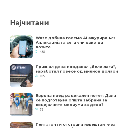
Најчитани
Waze добива големо AI ажурирање:
Апликацијата сега учи како да
возите
438
Признал дека продавал „бели лаги“,
заработил повеќе од милион долари
105
Европа пред радикален потег: Дали
се подготвува општа забрана за
социјалните медиуми за деца?
78
Пентагон ги отстрани извештаите за