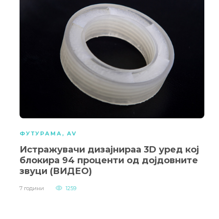
ФУТУРАМА
,
AV
Истражувачи дизајнираа 3D уред кој
блокира 94 проценти од дојдовните
звуци (ВИДЕО)
7 години
1259