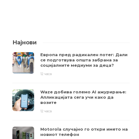
Најнови
Европа пред радикален потег: Дали
се подготвува општа забрана за
социјалните медиуми за деца?
12 часа
Waze добива големо AI ажурирање:
Апликацијата сега учи како да
возите
12 часа
Motorola случајно го откри името на
новиот телефон