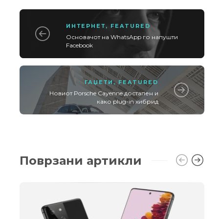
ИНТЕРНЕТ
,
FEATURED
Основачот на WhatsApp го напушти
Facebook
ГАЏЕТИ
,
FEATURED
Новиот Porsche Cayenne достапен и
како plug-in хибрид
Поврзани артикли