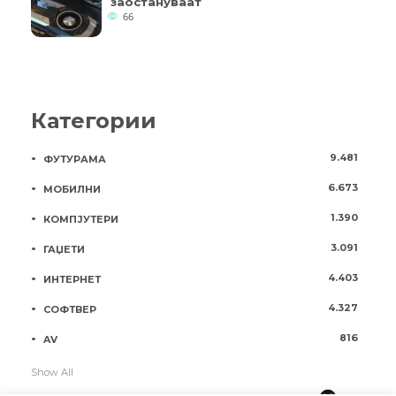
заостануваат
66
Категории
9.481
ФУТУРАМА
6.673
МОБИЛНИ
1.390
КОМПЈУТЕРИ
3.091
ГАЏЕТИ
4.403
ИНТЕРНЕТ
4.327
СОФТВЕР
816
AV
Show All