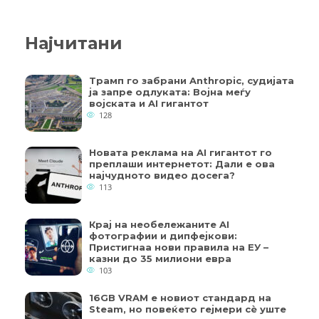
Најчитани
Трамп го забрани Anthropic, судијата
ја запре одлуката: Војна меѓу
војската и AI гигантот
128
Новата реклама на AI гигантот го
преплаши интернетот: Дали е ова
најчудното видео досега?
113
Крај на необележаните AI
фотографии и дипфејкови:
Пристигнаа нови правила на ЕУ –
казни до 35 милиони евра
103
16GB VRAM е новиот стандард на
Steam, но повеќето гејмери ​​сè уште