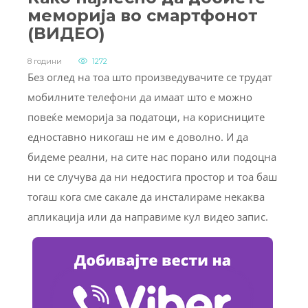
меморија во смартфонот
(ВИДЕО)
8 години
1272
Без оглед на тоа што произведувачите се трудат
мобилните телефони да имаат што е можно
повеќе меморија за податоци, на корисниците
едноставно никогаш не им е доволно. И да
бидеме реални, на сите нас порано или подоцна
ни се случува да ни недостига простор и тоа баш
тогаш кога сме сакале да инсталираме некаква
апликација или да направиме кул видео запис.