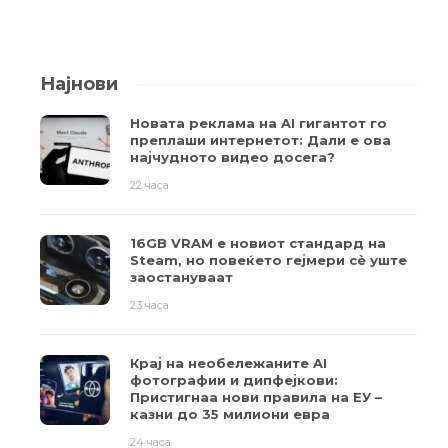
Најнови
Новата реклама на AI гигантот го
преплаши интернетот: Дали е ова
најчудното видео досега?
22 часа
16GB VRAM е новиот стандард на
Steam, но повеќето гејмери ​​сè уште
заостануваат
23 часа
Крај на необележаните AI
фотографии и дипфејкови:
Пристигнаа нови правила на ЕУ –
казни до 35 милиони евра
24 часа