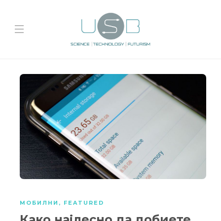
МОБИЛНИ
,
FEATURED
Како најлесно да добиете