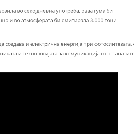
возила во секојдневна употреба, оваа гума би
но и во атмосферата би емитирала 3.000 тони
а создава и електрична енергија при фотосинтезата, 
ониката и технологијата за комуникација со останатит