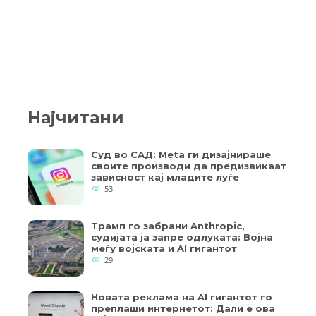
Најчитани
Суд во САД: Meta ги дизајнираше
своите производи да предизвикаат
зависност кај младите луѓе
53
Трамп го забрани Anthropic,
судијата ја запре одлуката: Војна
меѓу војската и AI гигантот
29
Новата реклама на AI гигантот го
преплаши интернетот: Дали е ова