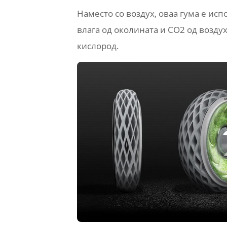
Наместо со воздух, оваа гума е ис
влага од околината и СО2 од возду
кислород.