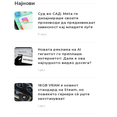
Најнови
Суд во САД: Meta ги
дизајнираше своите
производи да предизвикаат
зависност кај младите луѓе
9 часа
Новата реклама на AI
гигантот го преплаши
интернетот: Дали е ова
најчудното видео досега?
1 ден
16GB VRAM е новиот
стандард на Steam, но
повеќето гејмери ​​сè уште
заостануваат
1 ден