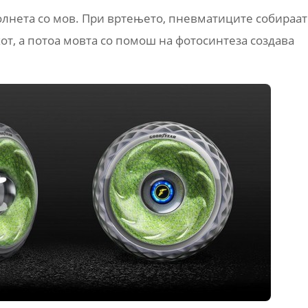
полнета со мов. При вртењето, пневматиците собираат
хот, а потоа мовта со помош на фотосинтеза создава