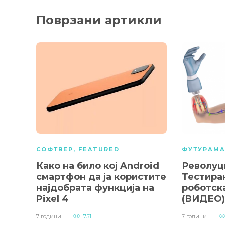
Поврзани артикли
СОФТВЕР
,
FEATURED
ФУТУРАМ
Како на било кој Android
Револуц
смартфон да ја користите
Тестира
најдобрата функција на
роботск
Pixel 4
(ВИДЕО)
7 години
751
7 години