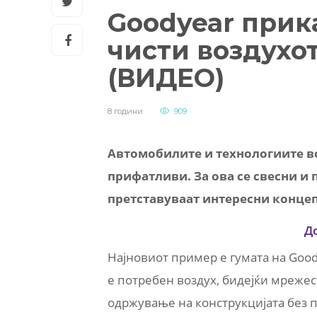
Goodyear прика
чисти воздухо
(ВИДЕО)
8 години
909
Автомобилите и технологиите в
прифатливи. За ова се свесни и
претставуваат интересни концеп
Д
Најновиот пример е гумата на Good
е потребен воздух, бидејќи мреже
одржување на конструкцијата без 