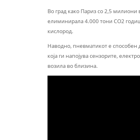
Во град како Париз со 2,5 милиони 
елиминирала 4.000 тони СО2 годиш
кислород.
Наводно, пневматикот е способен д
која ги напојува сензорите, електр
возила во близина.