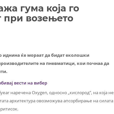
жа гума која го
т при возењето
о иднина ќе мораат да бидат еколошки
 производителите на пневматици, кои почнаа да
ти.
обивај вести на вибер
year наречена Oxygen, односно „кислород”, на која не
стата архитектура овозможува апсорбирање на силата
притисок.