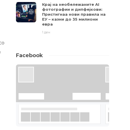
Крај на необележаните AI
фотографии и дипфејкови:
Пристигнаа нови правила на
ЕУ – казни до 35 милиони
евра
1 ден
со
е
Facebook