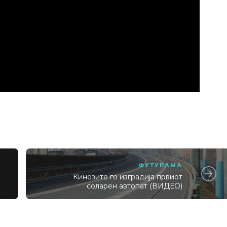
ФУТУРАМА
Кинезите го изградија првиот
соларен автопат (ВИДЕО)