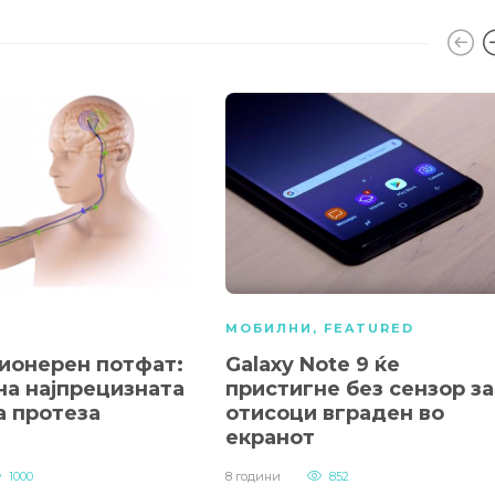
А
МОБИЛНИ
,
FEATURED
ионерен потфат:
Galaxy Note 9 ќе
на најпрецизната
пристигне без сензор за
а протеза
отисоци вграден во
екранот
1000
8 години
852