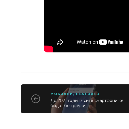
МОБИЛНИ
,
FEATURED
До 2021 година сите смартфони ќе
бидат без рамки