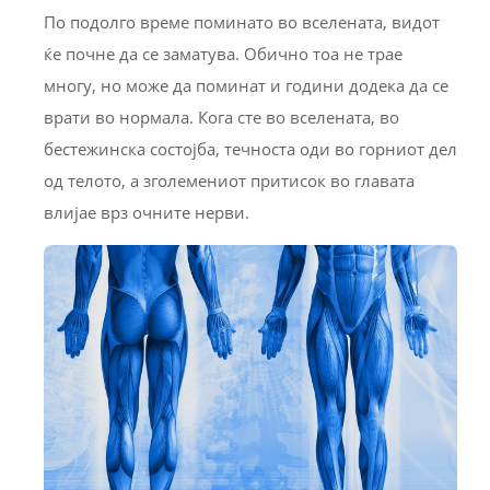
По подолго време поминато во вселената, видот
ќе почне да се заматува. Обично тоа не трае
многу, но може да поминат и години додека да се
врати во нормала. Кога сте во вселената, во
бестежинска состојба, течноста оди во горниот дел
од телото, а зголемениот притисок во главата
влијае врз очните нерви.