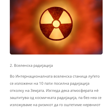
2. Вселенска радијација
Во Интернационалната вселенска станица луѓето
се изложени на 10 пати посилна радијација
отколку на Земјата. Изгледа дека атмосферата нè
заштитува од космичката радијација, па без неа се
изложуваме на ризикот да го оштетиме нервниот