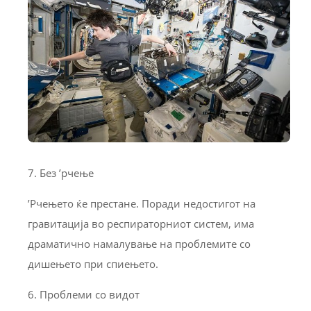
7. Без ’рчење
’Рчењето ќе престане. Поради недостигот на
гравитација во респираторниот систем, има
драматично намалување на проблемите со
дишењето при спиењето.
6. Проблеми со видот