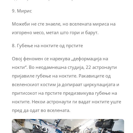
9. Мирис
Можеби не сте знаеле, но вселената мириса на
изгорено месо, метал што гори и барут.
8. Губење на ноктите од прстите
Овој феномен се нарекува „деформација на
нокти“. Во неодамнешна студија, 22 астронаути
пријавиле губење на ноктите. Ракавиците од
вселенскиот костим ја допираат циркулацијата и
притисокот на прстите предизвикува губење на
ноктите. Некои астронаути ги вадат ноктите уште
пред да одат во вселената.