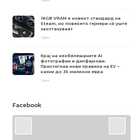
1 ден
16GB VRAM е новиот стандард на
Steam, но повеќето гејмери ​​сè уште
заостануваат
1 ден
Крај на необележаните AI
фотографии и дипфејкови:
Пристигнаа нови правила на ЕУ –
казни до 35 милиони евра
1 ден
Facebook