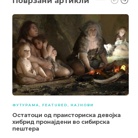
Поврзани артикли
ФУТУРАМА
,
FEATURED
,
НАЈНОВИ
Остатоци од праисториска девојка
хибрид пронајдени во сибирска
пештера