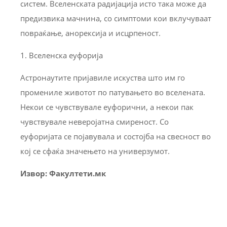
систем. Вселенската радијација исто така може да
предизвика мачнина, со симптоми кои вклучуваат
повраќање, анорексија и исцрпеност.
1. Вселенска еуфорија
Астронаутите пријавиле искуства што им го
промениле животот по патувањето во вселената.
Некои се чувствувале еуфорични, а некои пак
чувствувале неверојатна смиреност. Со
еуфоријата се појавувала и состојба на свесност во
кој се сфаќа значењето на универзумот.
Извор: Факултети.мк