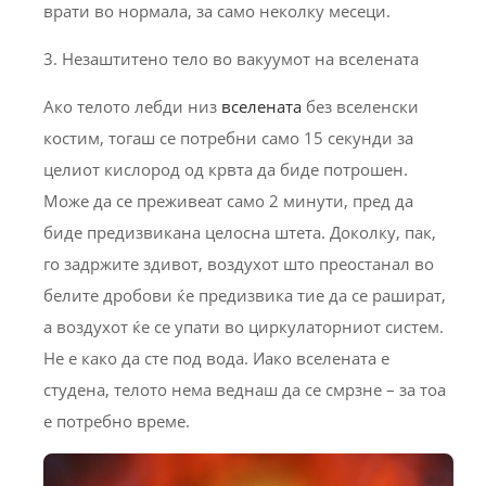
врати во нормала, за само неколку месеци.
3. Незаштитено тело во вакуумот на вселената
Ако телото лебди низ
вселената
без вселенски
костим, тогаш се потребни само 15 секунди за
целиот кислород од крвта да биде потрошен.
Може да се преживеат само 2 минути, пред да
биде предизвикана целосна штета. Доколку, пак,
го задржите здивот, воздухот што преостанал во
белите дробови ќе предизвика тие да се рашират,
а воздухот ќе се упати во циркулаторниот систем.
Не е како да сте под вода. Иако вселената е
студена, телото нема веднаш да се смрзне – за тоа
е потребно време.