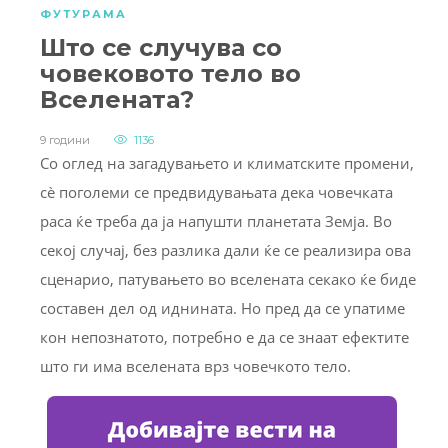
ФУТУРАМА
Што се случува со
човековото тело во
Вселената?
9 години
1136
Со оглед на загадувањето и климатските промени,
сè поголеми се предвидувањата дека човечката
раса ќе треба да ја напушти планетата Земја. Во
секој случај, без разлика дали ќе се реализира ова
сценарио, патувањето во вселената секако ќе биде
составен дел од иднината. Но пред да се упатиме
кон непознатото, потребно е да се знаат ефектите
што ги има вселената врз човечкото тело.