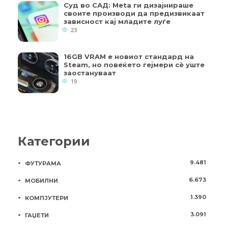
Суд во САД: Meta ги дизајнираше
своите производи да предизвикаат
зависност кај младите луѓе
23
16GB VRAM е новиот стандард на
Steam, но повеќето гејмери ​​сè уште
заостануваат
19
Категории
9.481
ФУТУРАМА
6.673
МОБИЛНИ
1.390
КОМПЈУТЕРИ
3.091
ГАЏЕТИ