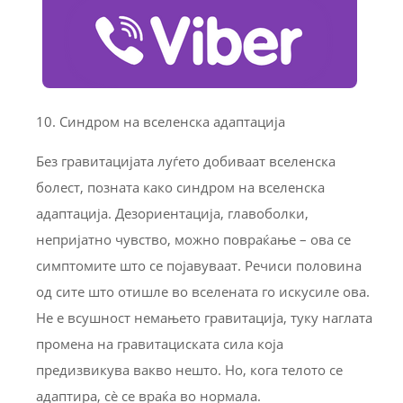
10. Синдром на вселенска адаптација
Без гравитацијата луѓето добиваат вселенска
болест, позната како синдром на вселенска
адаптација. Дезориентација, главоболки,
непријатно чувство, можно повраќање – ова се
симптомите што се појавуваат. Речиси половина
од сите што отишле во вселената го искусиле ова.
Не е всушност немањето гравитација, туку наглата
промена на гравитациската сила која
предизвикува вакво нешто. Но, кога телото се
адаптира, сè се враќа во нормала.