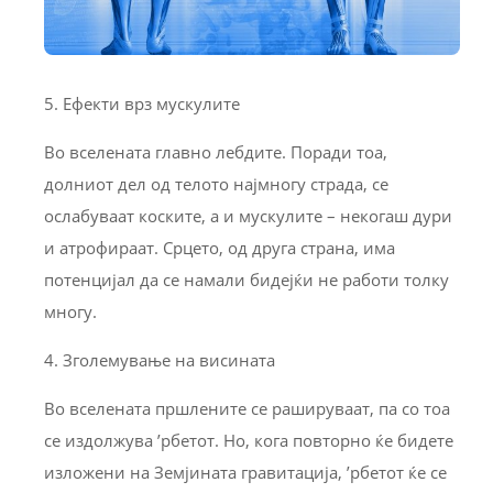
5. Ефекти врз мускулите
Во вселената главно лебдите. Поради тоа,
долниот дел од телото најмногу страда, се
ослабуваат коските, а и мускулите – некогаш дури
и атрофираат. Срцето, од друга страна, има
потенцијал да се намали бидејќи не работи толку
многу.
4. Зголемување на висината
Во вселената пршлените се рашируваат, па со тоа
се издолжува ’рбетот. Но, кога повторно ќе бидете
изложени на Земјината гравитација, ’рбетот ќе се