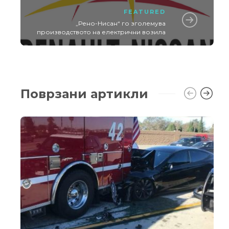
FEATURED
„Рено-Нисан“ го зголемува
производството нa електрични возила
Поврзани артикли