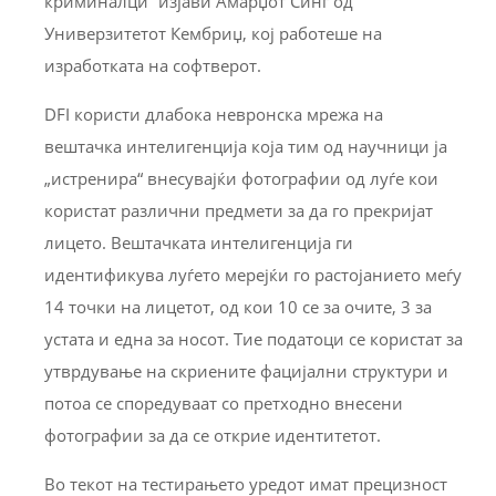
криминалци“ изјави Амарџот Синг од
Универзитетот Кембриџ, кој работеше на
изработката на софтверот.
DFI користи длабока невронска мрежа на
вештачка интелигенција која тим од научници ја
„истренира“ внесувајќи фотографии од луѓе кои
користат различни предмети за да го прекријат
лицето. Вештачката интелигенција ги
идентификува луѓето мерејќи го растојанието меѓу
14 точки на лицетот, од кои 10 се за очите, 3 за
устата и една за носот. Тие податоци се користат за
утврдување на скриените фацијални структури и
потоа се споредуваат со претходно внесени
фотографии за да се открие идентитетот.
Во текот на тестирањето уредот имат прецизност