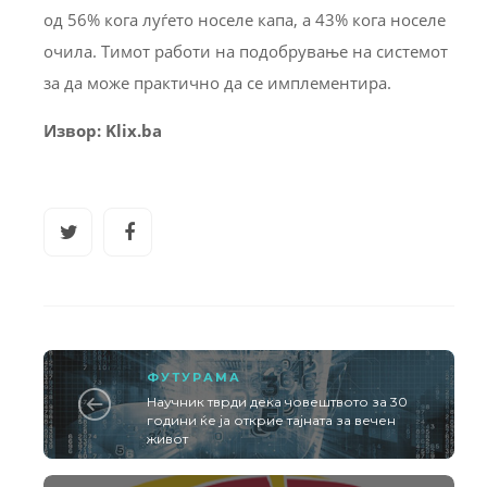
од 56% кога луѓето носеле капа, а 43% кога носеле
очила. Тимот работи на подобрување на системот
за да може практично да се имплементира.
Извор: Klix.ba
ФУТУРАМА
Научник тврди дека човештвото за 30
години ќе ја открие тајната за вечен
живот