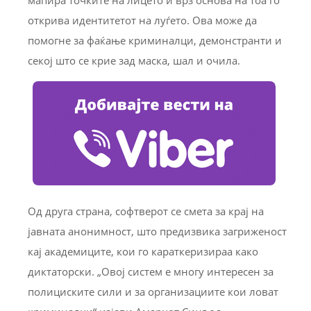
мапира точките на лицето и врз основа на тоа го
открива идентитетот на луѓето. Ова може да
помогне за фаќање криминалци, демонстранти и
секој што се крие зад маска, шал и очила.
Од друга страна, софтверот се смета за крај на
јавната анонимност, што предизвика загриженост
кај академиците, кои го караткеризираа како
диктаторски. „Овој систем е многу интересен за
полициските сили и за организациите кои ловат