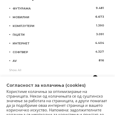
9.481
ФУТУРАМА
6.673
МОБИЛНИ
1.390
КОМПЈУТЕРИ
3.091
ГАЏЕТИ
4.404
ИНТЕРНЕТ
4.327
СОФТВЕР
816
AV
Show All
Согласност за колачиња (cookies)
Користиме колачиња за оптимизирање на
страницата. Некои од колачињата се од суштинско
значење за работата на страницата, а други помагаат
да ја подобриме оваа интернет страница и вашето
корисничко искуство. Напомена: задолжителните
колачиња се неопходни за користење и пристап до