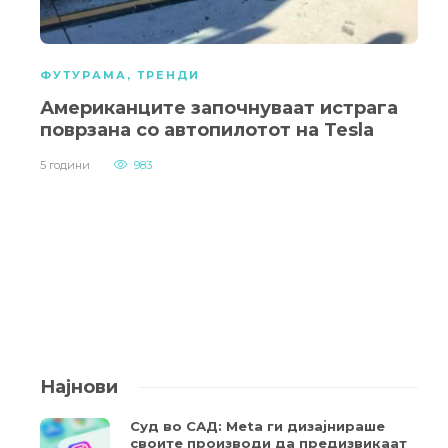
ФУТУРАМА
,
ТРЕНДИ
Американците започнуваат истрага
поврзана со автопилотот на Tesla
5 години
983
Најнови
Суд во САД: Meta ги дизајнираше
своите производи да предизвикаат