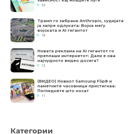
53
Трамп го забрани Anthropic, судијата
ја запре одлуката: Војна меѓу
војската и AI гигантот
18
Новата реклама на AI гигантот го
преплаши интернетот: Дали е ова
најчудното видео досега?
12
(ВИДЕО) Новиот Samsung Flip8 и
паметните часовници пристигнаа:
Погледнете што носат
11
Категории