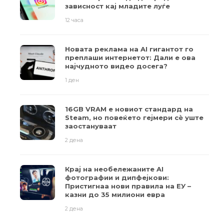
зависност кај младите луѓе
12 часа
Новата реклама на AI гигантот го
преплаши интернетот: Дали е ова
најчудното видео досега?
1 ден
16GB VRAM е новиот стандард на
Steam, но повеќето гејмери ​​сè уште
заостануваат
2 дена
Крај на необележаните AI
фотографии и дипфејкови:
Пристигнаа нови правила на ЕУ –
казни до 35 милиони евра
2 дена