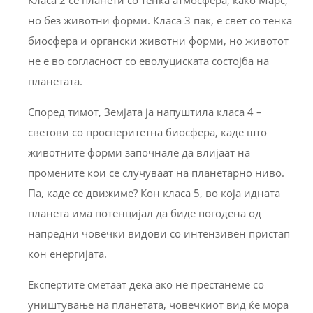
Класа 2 се планети со тенка атмосфера, како Марс,
но без животни форми. Класа 3 пак, е свет со тенка
биосфера и органски животни форми, но животот
не е во согласност со еволуциската состојба на
планетата.
Според тимот, Земјата ја напуштила класа 4 –
светови со просперитетна биосфера, каде што
животните форми започнале да влијаат на
промените кои се случуваат на планетарно ниво.
Па, каде се движиме? Кон класа 5, во која идната
планета има потенцијал да биде погодена од
напредни човечки видови со интензивен пристап
кон енергијата.
Експертите сметаат дека ако не престанеме со
уништување на планетата, човечкиот вид ќе мора