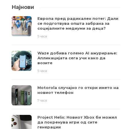
Најнови
Европа пред радикален потег: Дали
се подготвува општа забрана за
социјалните медиуми за деца?
5 часа
Waze добива големо AI ажурирање:
Апликацијата сега учи како да
возите
5 часа
Motorola случајно го откри името на
новиот телефон
7 часа
Project Helix: Новиот Xbox би можел
да покренува игри од сите
генерации