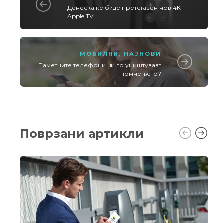
Денеска ќе биде претставен нов 4К
Apple TV
МОБИЛНИ
,
НАЈНОВИ
Паметните телефони ни го уништуваат
помнењето?
Поврзани артикли