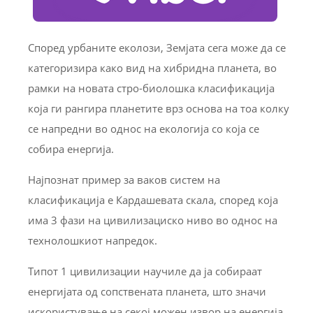
Според урбаните еколози, Земјата сега може да се
категоризира како вид на хибридна планета, во
рамки на новата стро-биолошка класификација
која ги рангира планетите врз основа на тоа колку
се напредни во однос на екологија со која се
собира енергија.
Најпознат пример за ваков систем на
класификација е Кардашевата скала, според која
има 3 фази на цивилизациско ниво во однос на
технолошкиот напредок.
Типот 1 цивилизации научиле да ја собираат
енергијата од сопствената планета, што значи
искористување на секој можен извор на енергија