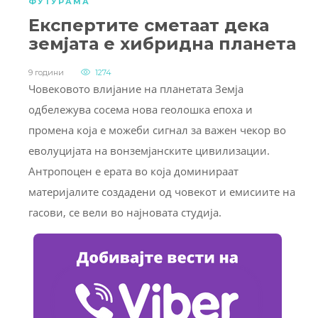
ФУТУРАМА
Експертите сметаат дека
земјата е хибридна планета
9 години
1274
Човековото влијание на планетата Земја
одбележува сосема нова геолошка епоха и
промена која е можеби сигнал за важен чекор во
еволуцијата на вонземјанските цивилизации.
Антропоцен е ерата во која доминираат
материјалите создадени од човекот и емисиите на
гасови, се вели во најновата студија.