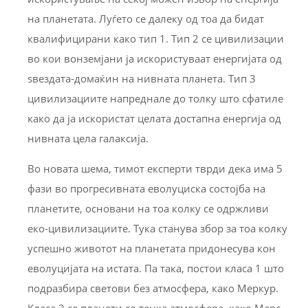
на планетата. Луѓето се далеку од тоа да бидат
квалифицирани како тип 1. Тип 2 се цивилизации
во кои вонземјани ја искористуваат енергијата од
ѕвездата-домаќин на нивната планета. Тип 3
цивилизациите напреднале до толку што сфатиле
како да ја искористат целата достапна енергија од
нивната цела галаксија.
Во новата шема, тимот експерти тврди дека има 5
фази во прогресивната еволуциска состојба на
планетите, основани на тоа колку се одржливи
еко-цивилизациите. Тука станува збор за тоа колку
успешно животот на планетата придонесува кон
еволуцијата на истата. Па така, постои класа 1 што
подразбира светови без атмосфера, како Меркур.