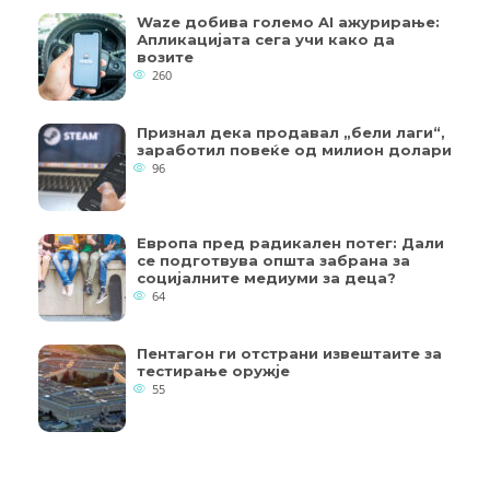
Waze добива големо AI ажурирање:
Апликацијата сега учи како да
возите
260
Признал дека продавал „бели лаги“,
заработил повеќе од милион долари
96
Европа пред радикален потег: Дали
се подготвува општа забрана за
социјалните медиуми за деца?
64
Пентагон ги отстрани извештаите за
тестирање оружје
55