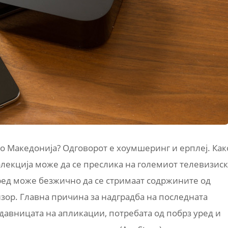
 во Македонија? Одговорот е хоумшеринг и ерплеј. Как
олекција може да се преслика на големиот телевизис
 уред може безжично да се стримаат содржините од
изор. Главна причина за надградба на последната
давницата на апликации, потребата од побрз уред и