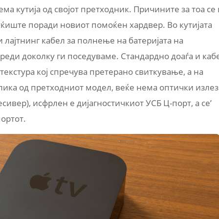
ема кутија од својот претходник. Причините за тоа се 
ќиште поради новиот помоќен хардвер. Во кутијата
 лајтнинг кабел за полнење на батеријата на
 уреди доколку ги поседуваме. Стандардно доаѓа и каб
 текстура кој спречува претерано свиткување, а на
азлика од претходниот модел, веќе нема оптички излез
сивер), исфрлен е дијагностичкиот УСБ Ц-порт, а се’
ортот.