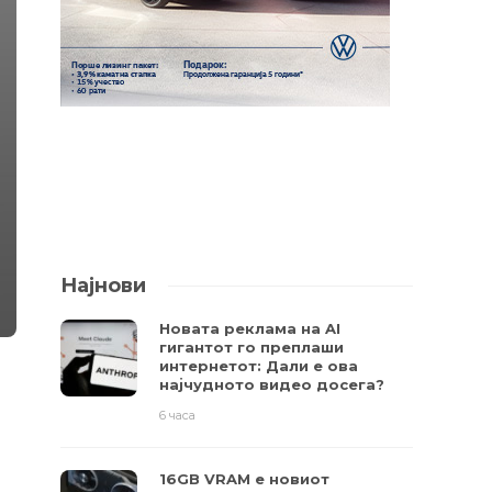
Најнови
Новата реклама на AI
гигантот го преплаши
интернетот: Дали е ова
најчудното видео досега?
6 часа
16GB VRAM е новиот