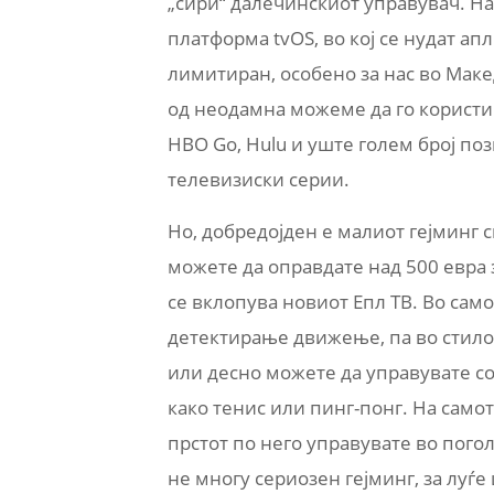
„сири“ далечинскиот управувач. На 
платформа tvOS, во кој се нудат ап
лимитиран, особено за нас во Маке
од неодамна можеме да го користи
HBO Go, Hulu и уште голем број по
телевизиски серии.
Но, добредојден е малиот гејминг с
можете да оправдате над 500 евра 
се вклопува новиот Епл ТВ. Во сам
детектирање движење, па во стило
или десно можете да управувате с
како тенис или пинг-понг. На само
прстот по него управувате во пого
не многу сериозен гејминг, за луѓе