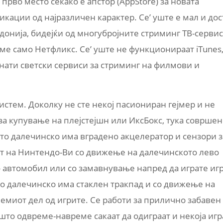
прво место секако е апстор (AppStore) за новата
ликации од најразличен карактер. Се’ уште е мал и дос
донија, бидејќи од многубројните стриминг ТВ-сервис
ме само Нетфликс. Се’ уште не функционираат iTunes
знати светски сервиси за стриминг на филмови и
истем. Доколку не сте некој пасиониран гејмер и не
за купување на плејстејшн или ИксБокс, тука соврше
ото далечинско има вградено акцелератор и сензори з
т на Нинтендо-Ви со движење на далечинското лево
о автомобил или со замавнување напред да играте иг
то далечинско има стаклен тракпад и со движење на
лемиот дел од игрите. Се работи за прилично забавен
 што одвреме-навреме сакаат да одиграат и некоја игр