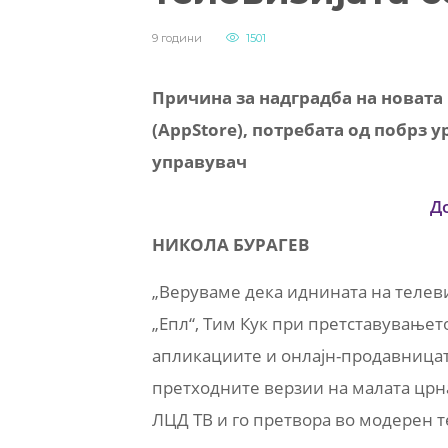
9 години
1501
Причина за надградба на новата 
(AppStore), потребата од побрз 
управувач
Д
НИКОЛА БУРАГЕВ
„Веруваме дека иднината на телеви
„Епл“, Тим Кук при претставувањето
апликациите и онлајн-продавницат
претходните верзии на малата црна 
ЛЦД ТВ и го претвора во модерен 