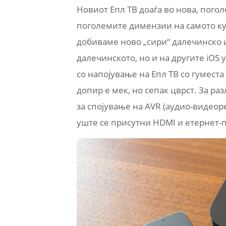
Новиот Епл ТВ доаѓа во нова, погол
поголемите димензии на самото ку
добиваме ново „сири“ далечинско и
далечинското, но и на другите iOS
со напојување на Епл ТВ со гуместа
допир е мек, но сепак цврст. За р
за спојување на AVR (аудио-видеоре
уште се присутни HDMI и етернет-п