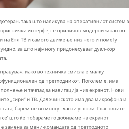
отеран, така што наликува на оперативниот систем 
т кориснички интерфејс е прилично модернизиран во
и на Епл ТВ и самото движење низ него и помеѓу
уидно, за што најмногу придонесуваат дуал-кор
та.
правувач, иако во техничка смисла е малку
офункционален од претходникот. Поголем е, има
а полнење и тачпад за навигација низ екранот. Нови
ите „сири“ и ТВ. Далечинското има два микрофона и
стата, барем не во многу гласни услови. Гласовните
се’ што ќе побараме го добиваме на екранот
 е замена за мени-командата од претходното