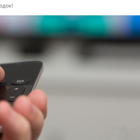
одок!