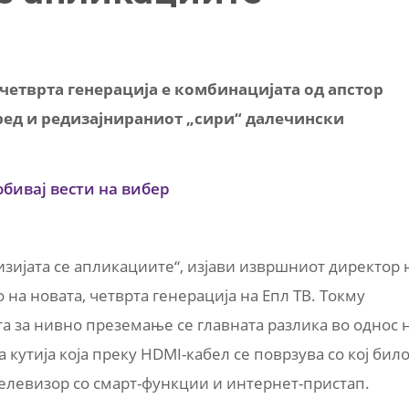
четврта генерација е комбинацијата од апстор
уред и редизајнираниот „сири“ далечински
обивај вести на вибер
зијата се апликациите“, изјави извршниот директор 
 на новата, четврта генерација на Епл ТВ. Токму
а за нивно преземање се главната разлика во однос 
кутија која преку HDMI-кабел се поврзува со кој бил
телевизор со смарт-функции и интернет-пристап.