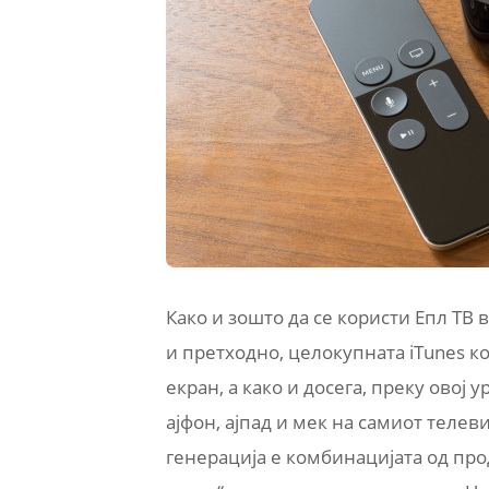
Како и зошто да се користи Епл ТВ
и претходно, целокупната iTunes к
екран, а како и досега, преку овој
ајфон, ајпад и мек на самиот телев
генерација е комбинацијата од про