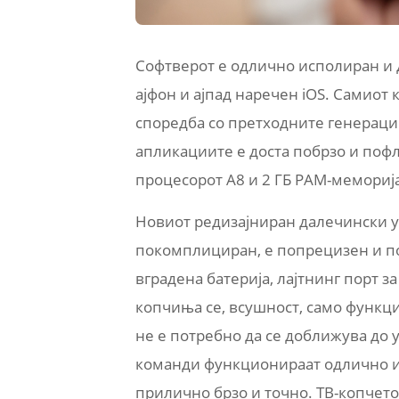
Софтверот e одлично исполиран и д
ајфон и ајпад наречен iOS. Самио
споредба со претходните генераци
апликациите е доста побрзо и пофл
процесорот А8 и 2 ГБ РАМ-меморија
Новиот редизајниран далечински у
покомплициран, е попрецизен и п
вградена батерија, лајтнинг порт з
копчиња се, всушност, само функци
не е потребно да се доближува до у
команди функционираат одлично и 
прилично брзо и точно. ТВ-копчето