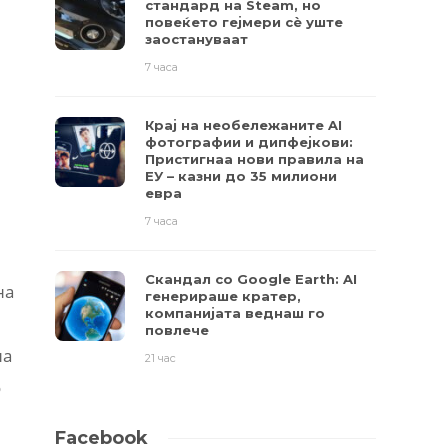
стандард на Steam, но
повеќето гејмери ​​сè уште
заостануваат
7 часа
Крај на необележаните AI
фотографии и дипфејкови:
Пристигнаа нови правила на
ЕУ – казни до 35 милиони
евра
7 часа
Скандал со Google Earth: AI
на
генерираше кратер,
компанијата веднаш го
повлече
на
21 час
о
Facebook