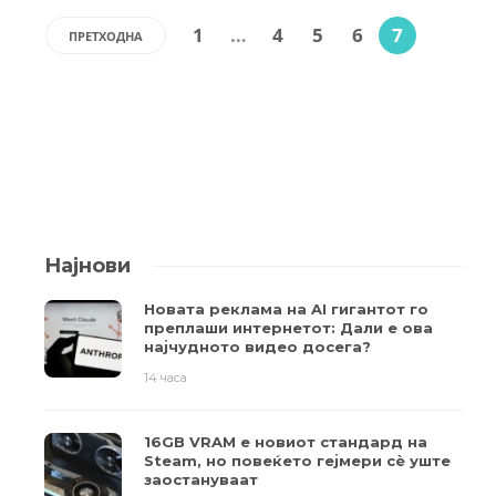
1
…
4
5
6
7
ПРЕТХОДНА
Најнови
Новата реклама на AI гигантот го
преплаши интернетот: Дали е ова
најчудното видео досега?
14 часа
16GB VRAM е новиот стандард на
Steam, но повеќето гејмери ​​сè уште
заостануваат