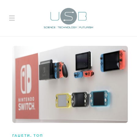
ГАЏЕТИ
,
ТОП