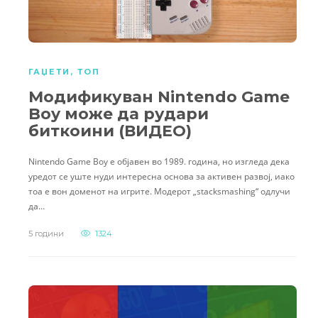
ГАЏЕТИ
,
ТОП
Модификуван Nintendo Game
Boy може да рудари
биткоини (ВИДЕО)
Nintendo Game Boy е објавен во 1989. година, но изгледа дека
уредот се уште нуди интересна основа за активен развој, иако
тоа е вон доменот на игрите. Модерот „stacksmashing“ одлучи
да…
5 години
1324