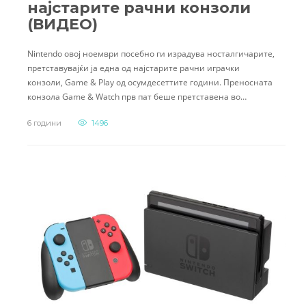
најстарите рачни конзоли
(ВИДЕО)
Nintendo овој ноември посебно ги израдува носталгичарите,
претставувајќи ја една од најстарите рачни играчки
конзоли, Game & Play од осумдесеттите години. Преносната
конзола Game & Watch прв пат беше претставена во…
6 години
1496