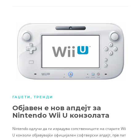
ГАЏЕТИ
,
ТРЕНДИ
Објавен е нов апдејт за
Nintendo Wii U конзолата
Nintendo одлучи да ги израдува сопствениците на старите Wii
U конзоли објавувајќи официјален софтверски апдејт, прв пат