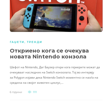
ГАЏЕТИ
,
ТРЕНДИ
Откриено кога се очекува
новата Nintendo конзола
Шефот на Nintendo, Даг Баузер откри кога гејмерите можат да
очекуваат наследник на Switch конзолата. Тој во интервју
за Polygon изјави дека Nintendo Switch моментно се наоѓа на
средина на својот животен циклус,…
6 години
1111