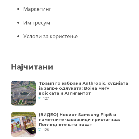
Маркетинг
Импресум
Услови за користење
Најчитани
Трамп го забрани Anthropic, судијата
ја запре одлуката: Војна меѓу
војската и AI гигантот
127
(ВИДЕО) Новиот Samsung Flip8 и
паметните часовници пристигнаа:
Погледнете што носат
126