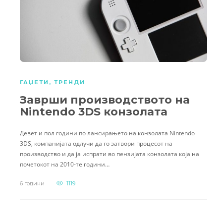
ГАЏЕТИ
,
ТРЕНДИ
Заврши производството на
Nintendo 3DS конзолата
Девет и пол години по лансирањето на конзолата Nintendo
3DS, компанијата одлучи да го затвори процесот на
производство и да ја испрати во пензијата конзолата која на
почетокот на 2010-те години…
6 години
1119