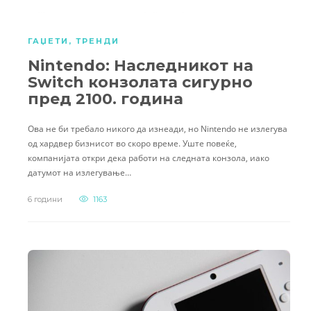
ГАЏЕТИ
,
ТРЕНДИ
Nintendo: Наследникот на
Switch конзолата сигурно
пред 2100. година
Ова не би требало никого да изнеади, но Nintendo не излегува
од хардвер бизнисот во скоро време. Уште повеќе,
компанијата откри дека работи на следната конзола, иако
датумот на излегување…
6 години
1163