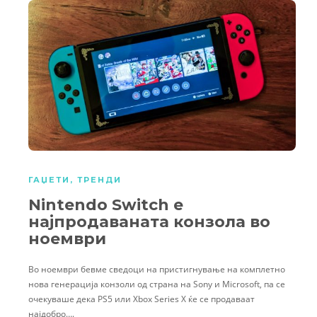
ГАЏЕТИ
,
ТРЕНДИ
Nintendo Switch е
најпродаваната конзола во
ноември
Во ноември бевме сведоци на пристигнување на комплетно
нова генерација конзоли од страна на Sony и Microsoft, па се
очекуваше дека PS5 или Xbox Series X ќе се продаваат
најдобро….