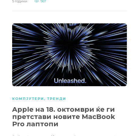
5 години
967
КОМПЈУТЕРИ
,
ТРЕНДИ
Apple на 18. октомври ќе ги
претстави новите MacBook
Pro лаптопи