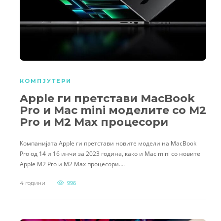
КОМПЈУТЕРИ
Apple ги претстави MacBook
Pro и Mac mini моделите со M2
Pro и M2 Max процесори
Компанијата Apple ги претстави новите модели на MacBook
Pro од 14 и 16 инчи за 2023 година, како и Mac mini со новите
Apple M2 Pro и M2 Max процесори….
4 години
996