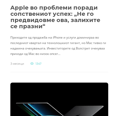
Apple во проблеми поради
сопствениот успех: „Не го
предвидовме ова, залихите
се празни“
Приходите од продажба на iPhone и услуги доминираа во
последниот квартал на технолошкиот гигант, но Mac тивко ги
надмина очекувањата. Инвеститорите од Волстрит очекуваа
приходи од Mac во низок опсег…
3 месеци
1347