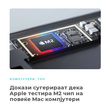
КОМПЈУТЕРИ
,
ТОП
Докази сугерираат дека
Apple тестира M2 чип на
повеќе Mac компјутери