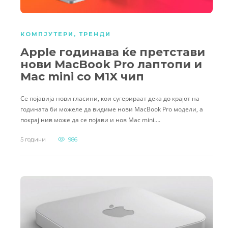
КОМПЈУТЕРИ
,
ТРЕНДИ
Apple годинава ќе претстави
нови MacBook Pro лаптопи и
Mac mini со M1X чип
Се појавија нови гласини, кои сугерираат дека до крајот на
годината би можеле да видиме нови MacBook Pro модели, а
покрај нив може да се појави и нов Mac mini….
5 години
986