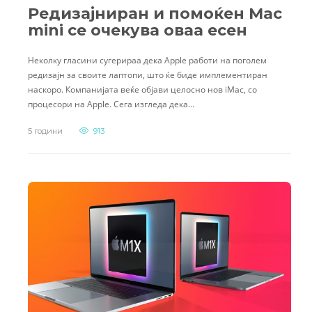
Редизајниран и помоќен Mac
mini се очекува оваа есен
Неколку гласини сугерираа дека Apple работи на поголем
редизајн за своите лаптопи, што ќе биде имплементиран
наскоро. Компанијата веќе објави целосно нов iMac, со
процесори на Apple. Сега изгледа дека…
5 години
913