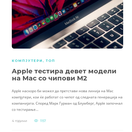
КОМПЈУТЕРИ
,
ТОП
Apple тестира девет модели
на Mac со чипови M2
Apple наскоро би можел да претстави нова линија на Mac
компјутери, кои ќе работат со чипот од следната генерација на
компанијата. Според Марк Гурман од Блумберг, Apple започнал
со тестирање…
4 години
1157