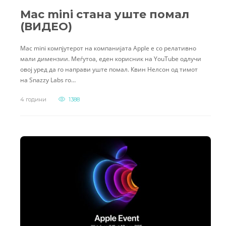
Mac mini стана уште помал
(ВИДЕО)
Mac mini компјутерот на компанијата Apple е со релативно
мали димензии. Меѓутоа, еден корисник на YouTube одлучи
овој уред да го направи уште помал. Квин Нелсон од тимот
на Snazzy Labs го…
4 години
1388