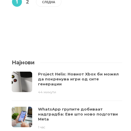
1
2
СЛЕДНА
Најнови
Project Helix: Новиот Xbox би можел
да покренува игри од сите
генерации
44 минути
WhatsApp групите добиваат
надградба: Еве што ново подготви
Meta
1 час