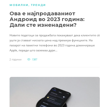
МОБИЛНИ
,
ТРЕНДИ
Ова е најпродаваниот
Андроид во 2023 година:
Дали сте изненадени?
Новите податоци за продажбата покажуваат дека клиентите сè
уште ја ставаат ниската цена над премиум функциите. На
пазарот на паметни телефони во 2023 година доминираше
Apple, поради што заземаа дури…
2 години
1387