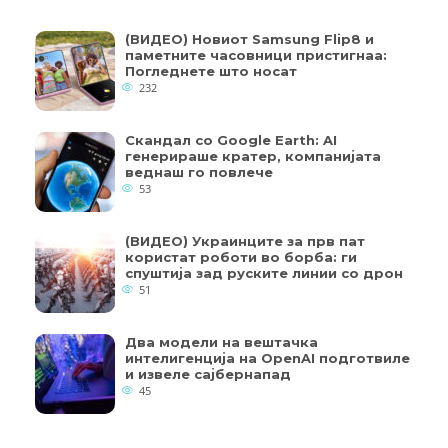
(ВИДЕО) Новиот Samsung Flip8 и
паметните часовници пристигнаа:
Погледнете што носат
232
Скандал со Google Earth: AI
генерираше кратер, компанијата
веднаш го повлече
53
(ВИДЕО) Украинците за прв пат
користат роботи во борба: ги
спуштија зад руските линии со дрон
51
Два модели на вештачка
интелигенција на OpenAI подготвиле
и извеле сајбернапад
45