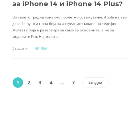
за iPhone 14 и iPhone 14 Plus?
Во своето традиционално пролетно освежување, Apple најави
дека ќе пушти нова боја за актуелниот модел на телефон.
Жолтата боја е резервирана само за основните, а не за
моделите Pro. Најновото…
3 години
984
1
2
3
4
…
7
СЛЕДНА