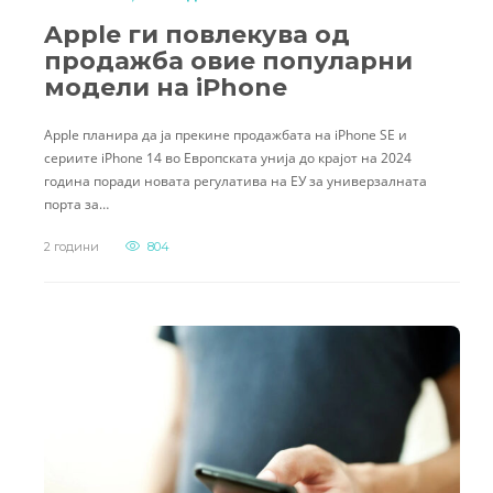
Apple ги повлекува од
продажба овие популарни
модели на iPhone
Apple планира да ја прекине продажбата на iPhone SE и
сериите iPhone 14 во Европската унија до крајот на 2024
година поради новата регулатива на ЕУ за универзалната
порта за…
2 години
804