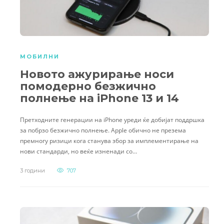
МОБИЛНИ
Новото ажурирање носи
помодерно безжично
полнење на iPhone 13 и 14
Претходните генерации на iPhone уреди ќе добијат поддршка
за побрзо безжично полнење. Apple обично не презема
премногу ризици кога станува збор за имплементирање на
нови стандарди, но веќе изненади со…
3 години
707