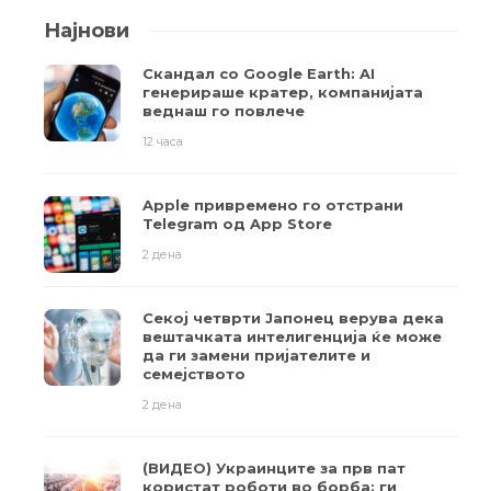
Најнови
Скандал со Google Earth: AI
генерираше кратер, компанијата
веднаш го повлече
12 часа
Apple привремено го отстрани
Telegram од App Store
2 дена
Секој четврти Јапонец верува дека
вештачката интелигенција ќе може
да ги замени пријателите и
семејството
2 дена
(ВИДЕО) Украинците за прв пат
користат роботи во борба: ги