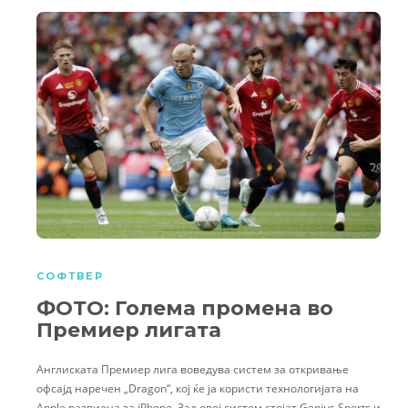
СОФТВЕР
ФОТО: Голема промена во
Премиер лигата
Англиската Премиер лига воведува систем за откривање
офсајд наречен „Dragon“, кој ќе ја користи технологијата на
Apple развиена за iPhone. Зад овој систем стојат Genius Sports и