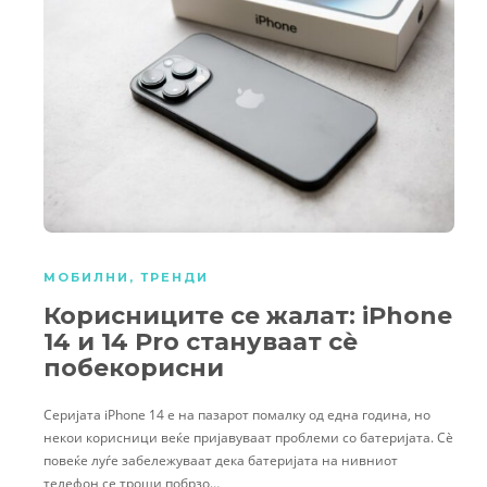
МОБИЛНИ
,
ТРЕНДИ
Корисниците се жалат: iPhone
14 и 14 Pro стануваат сè
побекорисни
Серијата iPhone 14 е на пазарот помалку од една година, но
некои корисници веќе пријавуваат проблеми со батеријата. Сè
повеќе луѓе забележуваат дека батеријата на нивниот
телефон се троши побрзо…