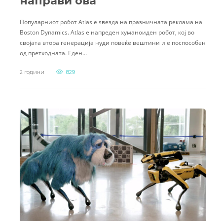
направи ова
Популарниот робот Atlas е ѕвезда на празничната реклама на
Boston Dynamics. Atlas е напреден хуманоиден робот, кој во
својата втора генерација нуди повеќе вештини и е поспособен
од претходната. Еден…
2 години
829