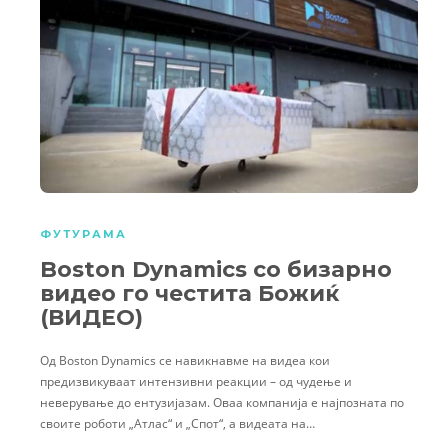
ФУТУРАМА
Boston Dynamics со бизарно
видео го честита Божиќ
(ВИДЕО)
Од Boston Dynamics се навикнавме на видеа кои
предизвикуваат интензивни реакции – од чудење и
неверување до ентузијазам. Оваа компанија е најпозната по
своите роботи „Атлас“ и „Спот“, а видеата на…