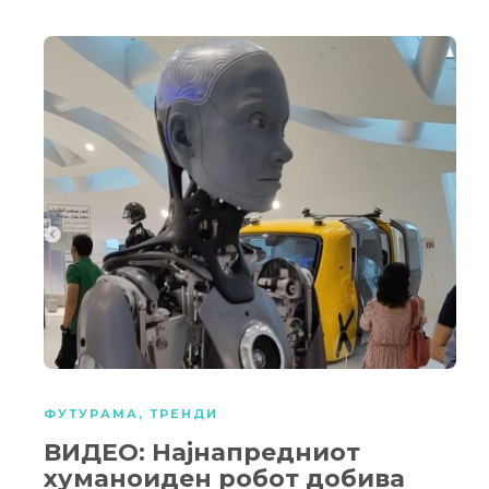
ФУТУРАМА
,
ТРЕНДИ
ВИДЕО: Најнапредниот
хуманоиден робот добива