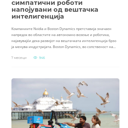
симпатични роботи
напојувани од вештачка
интелигенција
Компаниите Nvidia и Boston Dynamics претставија значаен
напредок во областите на автономно возење и роботика,
најавувајќи дека развојот на вештачката интелигенција брзо
ја менува индустријата. Boston Dynamics, во сопственост на…
7 месеци
946