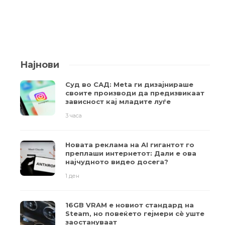
Најнови
Суд во САД: Meta ги дизајнираше
своите производи да предизвикаат
зависност кај младите луѓе
3 часа
Новата реклама на AI гигантот го
преплаши интернетот: Дали е ова
најчудното видео досега?
1 ден
16GB VRAM е новиот стандард на
Steam, но повеќето гејмери ​​сè уште
заостануваат