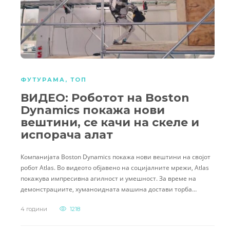
ФУТУРАМА
,
ТОП
ВИДЕО: Роботот на Boston
Dynamics покажа нови
вештини, се качи на скеле и
испорача алат
Компанијата Boston Dynamics покажа нови вештини на својот
робот Atlas. Во видеото објавено на социјалните мрежи, Atlas
покажува импресивна агилност и умешност. За време на
демонстрациите, хуманоидната машина достави торба…
4 години
1218