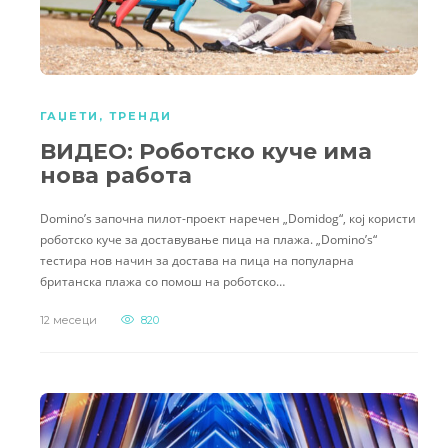
ГАЏЕТИ
,
ТРЕНДИ
ВИДЕО: Роботско куче има
нова работа
Domino’s започна пилот-проект наречен „Domidog“, кој користи
роботско куче за доставување пица на плажа. „Domino’s“
тестира нов начин за достава на пица на популарна
британска плажа со помош на роботско…
12 месеци
820