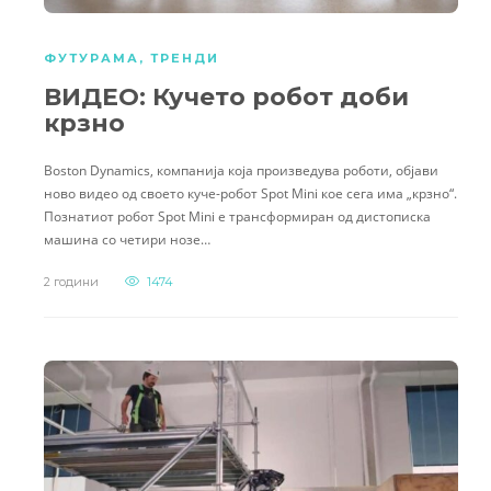
ФУТУРАМА
,
ТРЕНДИ
ВИДЕО: Кучето робот доби
крзно
Boston Dynamics, компанија која произведува роботи, објави
ново видео од своето куче-робот Spot Mini кое сега има „крзно“.
Познатиот робот Spot Mini е трансформиран од дистописка
машина со четири нозе…
2 години
1474