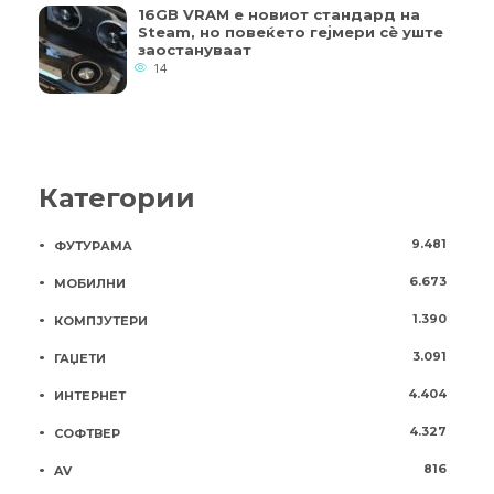
16GB VRAM е новиот стандард на
Steam, но повеќето гејмери ​​сè уште
заостануваат
14
Категории
9.481
ФУТУРАМА
6.673
МОБИЛНИ
1.390
КОМПЈУТЕРИ
3.091
ГАЏЕТИ
4.404
ИНТЕРНЕТ
4.327
СОФТВЕР
816
AV