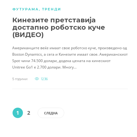
ФУТУРАМА
,
ТРЕНДИ
Кинезите претставија
достапно роботско куче
(ВИДЕО)
Американците веќе имаат свое роботско куче, произведено од
Boston Dynamics, а сега и Кинезите имаат свое. Американскиот
Spot чини 74.500 долари, додека цената на кинескиот
Unitree Go1 е 2.700 долари. Многу…
5 години
1236
1
2
СЛЕДНА