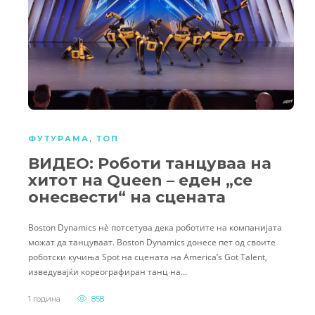
ФУТУРАМА
,
ТОП
ВИДЕО: Роботи танцуваа на
хитот на Queen – еден „се
онесвести“ на сцената
Boston Dynamics нè потсетува дека роботите на компанијата
можат да танцуваат. Boston Dynamics донесе пет од своите
роботски кучиња Spot на сцената на America’s Got Talent,
изведувајќи кореографиран танц на…
1 година
858