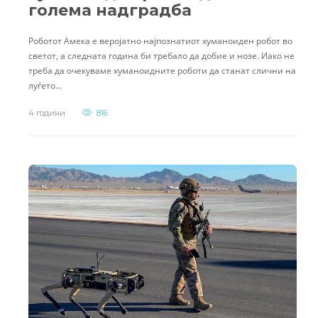
голема надградба
Роботот Амека е веројатно најпознатиот хуманоиден робот во
светот, а следната година би требало да добие и нозе. Иако не
треба да очекуваме хуманоидните роботи да станат слични на
луѓето…
4 години
816