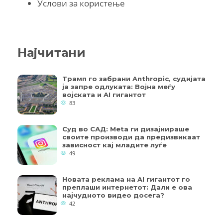
Услови за користење
Најчитани
Трамп го забрани Anthropic, судијата
ја запре одлуката: Војна меѓу
војската и AI гигантот
83
Суд во САД: Meta ги дизајнираше
своите производи да предизвикаат
зависност кај младите луѓе
49
Новата реклама на AI гигантот го
преплаши интернетот: Дали е ова
најчудното видео досега?
42