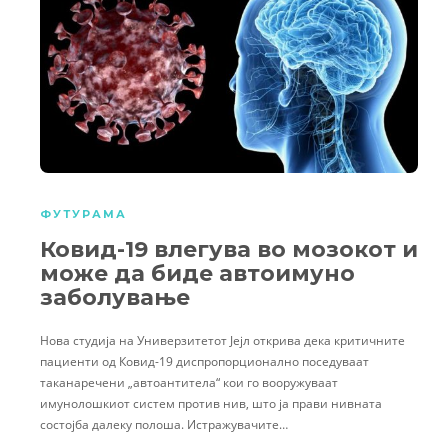
ФУТУРАМА
Ковид-19 влегува во мозокот и
може да биде автоимуно
заболување
Нова студија на Универзитетот Јејл открива дека критичните
пациенти од Ковид-19 диспропорционално поседуваат
таканаречени „автоантитела“ кои го вооружуваат
имунолошкиот систем против нив, што ја прави нивната
состојба далеку полоша. Истражувачите…