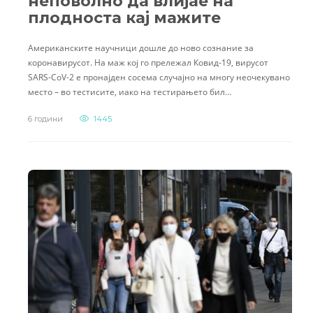
неповолно да влијае на
плодноста кај мажите
Американските научници дошле до ново сознание за
коронавирусот. На маж кој го прележал Ковид-19, вирусот
SARS-CoV-2 е пронајден сосема случајно на многу неочекувано
место – во тестисите, иако на тестирањето бил…
6 години
1445