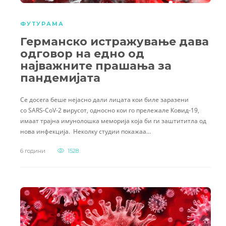
ФУТУРАМА
Германско истражување дава
одговор на едно од
најважните прашања за
пандемијата
Се досега беше нејасно дали лицата кои биле заразени
со SARS-CoV-2 вирусот, односно кои го прележале Ковид-19,
имаат трајна имунолошка меморија која би ги заштититла од
нова инфекција. Неколку студии покажаа…
6 години
1528