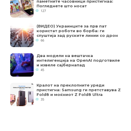
паметните часовници пристигнаа:
Погледнете што носат
127
(ВИДЕО) Украинците за прв пат
користат роботи во борба: ги
спуштија зад руските линии со дрон
66
Два модели на вештачка
интелигенција на OpenAI подготвиле
и извеле сајбернапад
45
Кралот на преклопните уреди
пристигна: Samsung ги претставува Z
Fold8 и моќниот Z Fold8 Ultra
35