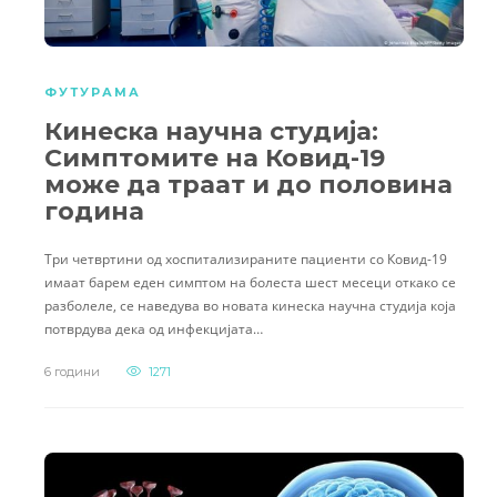
ФУТУРАМА
Кинеска научна студија:
Симптомите на Ковид-19
може да траат и до половина
година
Три четвртини од хоспитализираните пациенти со Ковид-19
имаат барем еден симптом на болеста шест месеци откако се
разболеле, се наведува во новата кинеска научна студија која
потврдува дека од инфекцијата…
6 години
1271