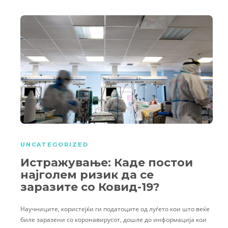
UNCATEGORIZED
Истражување: Каде постои
најголем ризик да се
заразите со Ковид-19?
Научниците, користејќи ги податоците од луѓето кои што веќе
биле заразени со коронавирусот, дошле до информација кои