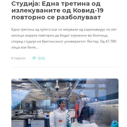
Студија: Една третина од
излекуваните од Ковид-19
повторно се разболуваат
Една третина од луѓето кои се лекувале од коронавирус по пет
месеци морале повторно да бидат згрижени во болница,
според студија на британскиот универзитет Лестер. Од 47.780
лица кои биле…
6 години
1242