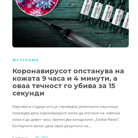
ФУТУРАМА
Коронавирусот опстанува на
кожата 9 часа и 4 минути, а
оваа течност го убива за 15
секунди
Најновата студија што ја спроведоа јапонските научници
покажува дека коронавирусот може да опстане на човечка
кожа и до девет часа, пренесува канадскиот „Global News“.
Експертите велат дека овие резултати не…
6 години
1877