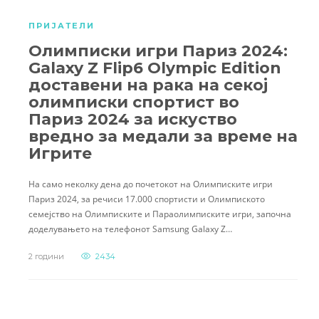
ПРИЈАТЕЛИ
Олимписки игри Париз 2024:
Galaxy Z Flip6 Olympic Edition
доставени на рака на секој
олимписки спортист во
Париз 2024 за искуство
вредно за медали за време на
Игрите
На само неколку дена до почетокот на Олимписките игри
Париз 2024, за речиси 17.000 спортисти и Oлимпиското
семејство на Олимписките и Параолимписките игри, започна
доделувањето на телефонот Samsung Galaxy Z…
2 години
2434