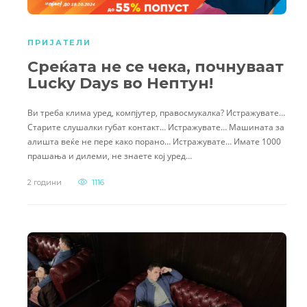
ПРИЈАТЕЛИ
Среќата не се чека, почнуваат
Lucky Days во Нептун!
Ви треба клима уред, компјутер, правосмукалка? Истражувате…
Старите слушалки губат контакт… Истражувате… Машината за
алишта веќе не пере како порано… Истражувате… Имате 1000
прашања и дилеми, не знаете кој уред…
2 години
1116