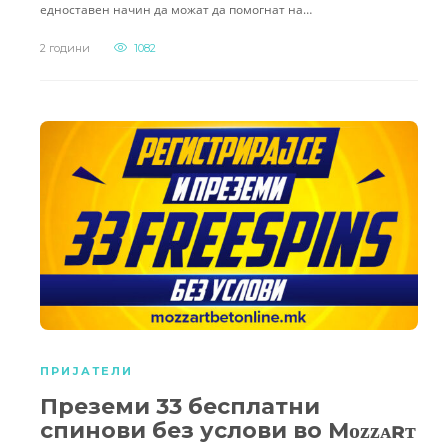
едноставен начин да можат да помогнат на…
2 години
1082
ПРИЈАТЕЛИ
Преземи 33 бесплатни
спинови без услови во Mᴏᴢᴢᴀʀᴛ