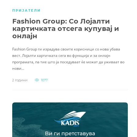
ПРИЈАТЕЛИ
Fashion Group: Со Лојалти
картичката отсега купувај и
онлајн
Fashion Group ги израдува своите корисници со нова убава
вест. Лојалти картичката сега во функција и за онлајн
програмата, па тие што ја поседуваат ќе можат да уживаат во
нови…
2 години
1077