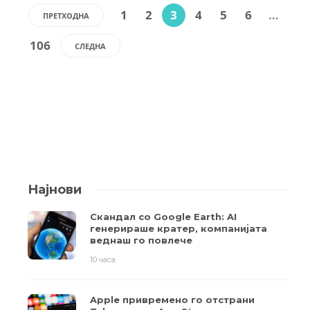
1
2
3
4
5
6
…
ПРЕТХОДНА
106
СЛЕДНА
Најнови
Скандал со Google Earth: AI
генерираше кратер, компанијата
веднаш го повлече
10 часа
Apple привремено го отстрани