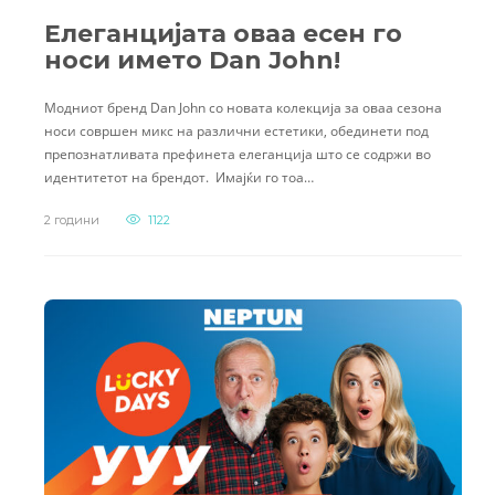
Елеганцијата оваа есен го
носи името Dan John!
Модниот бренд Dan John со новата колекција за оваа сезона
носи совршен микс на различни естетики, обединети под
препознатливата префинета елеганција што се содржи во
идентитетот на брендот. Имајќи го тоа…
2 години
1122