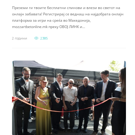
Преземи ги твоите бесплатни спинови и влези во светот на
онлајн забавата! Регистрирај се веднаш на најдобрата онлајн
платформа за игри на среќа во Македонија,
mozzartbetonline.mk преку ОВОЈ ЛИНК и…
2 години
2385