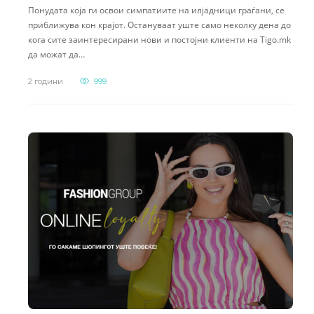
Понудата која ги освои симпатиите на илјадници граѓани, се
приближува кон крајот. Остануваат уште само неколку дена до
кога сите заинтересирани нови и постојни клиенти на Tigo.mk
да можат да…
2 години
999