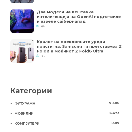
Два модели на вештачка
интелигенција на OpenAI подготвиле
и извеле сајбернапад
44
Кралот на преклопните уреди
пристигна: Samsung ги претставува Z
Fold8 и моќниот Z Fold8 Ultra
35
Категории
9.480
ФУТУРАМА
6.673
МОБИЛНИ
1.389
КОМПЈУТЕРИ