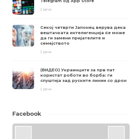
Telegram од App Store
2 дена
Секој четврти Јапонец верува дека
вештачката интелигенција ќе може
да ги замени пријателите и
семејството
2 дена
(ВИДЕО) Украинците за прв пат
користат роботи во борба: ги
спуштија зад руските линии со дрон
2 дена
Facebook