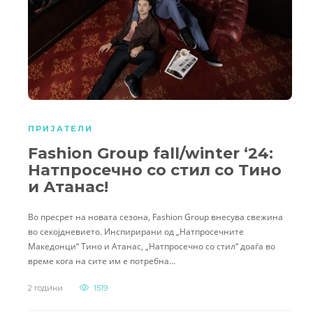
ПРИЈАТЕЛИ
Fashion Group fall/winter ‘24:
Натпросечно со стил со Тино
и Атанас!
Во пресрет на новата сезона, Fashion Group внесува свежина
во секојдневието. Инспирирани од „Натпросечните
Македонци“ Тино и Атанас, „Натпросечно со стил“ доаѓа во
време кога на сите им е потребна…
2 години
1519