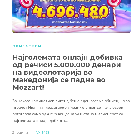
ПРИЈАТЕЛИ
Најголемата онлајн добивкa
од речиси 5.000.000 денари
на видеолотарија во
Македонија се падна во
Mozzart!
За некого изминатиов викенд беше еден сосема обичен, но за
играчот Иван на mozzartbetonline.mk е викендот кога освои
вртоглава сума од 4.696.480 денари и стана милионерот со
најголемата онлајн добивка…
2 години
1433