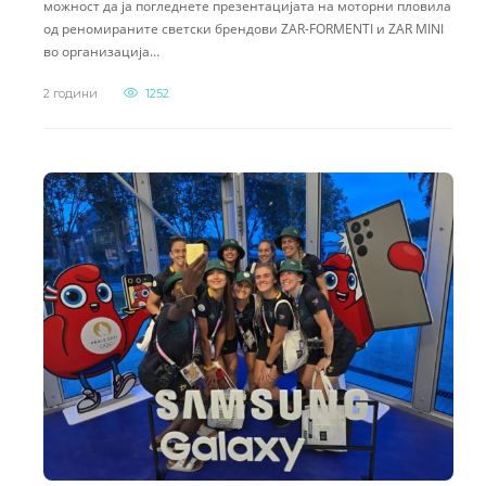
можност да ја погледнете презентацијата на моторни пловила
од реномираните светски брендови ZAR-FORMENTI и ZAR MINI
во организација…
2 години
1252