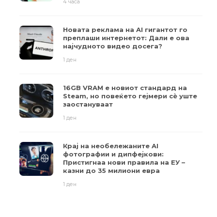
4 часа
Новата реклама на AI гигантот го
преплаши интернетот: Дали е ова
најчудното видео досега?
1 ден
16GB VRAM е новиот стандард на
Steam, но повеќето гејмери ​​сè уште
заостануваат
1 ден
Крај на необележаните AI
фотографии и дипфејкови:
Пристигнаа нови правила на ЕУ –
казни до 35 милиони евра
1 ден