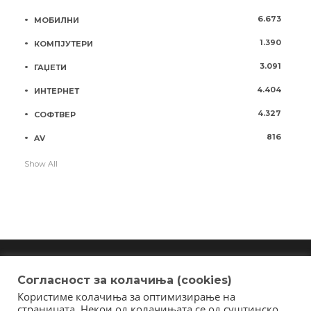
6.673
МОБИЛНИ
1.390
КОМПЈУТЕРИ
3.091
ГАЏЕТИ
4.404
ИНТЕРНЕТ
4.327
СОФТВЕР
816
AV
Show All
Согласност за колачиња (cookies)
Користиме колачиња за оптимизирање на
Copyright © 2018 - Member of IAB Macedonia
страницата. Некои од колачињата се од суштинско