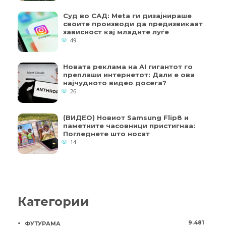
Суд во САД: Meta ги дизајнираше
своите производи да предизвикаат
зависност кај младите луѓе
49
Новата реклама на AI гигантот го
преплаши интернетот: Дали е ова
најчудното видео досега?
26
(ВИДЕО) Новиот Samsung Flip8 и
паметните часовници пристигнаа:
Погледнете што носат
14
Категории
9.481
ФУТУРАМА