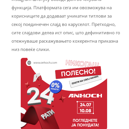
функција. Платформата сега им овозможува на
корисниците да додаваат уникатни титлови за
секој поединечен слајд во каруселот. Претходно,
сите слајдови делеа ист опис, што дефинитивно го
отежнуваше раскажувањето кохерентна приказна
низ повеќе слики.