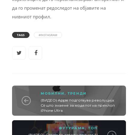
да го променат редоследот на објавите на
нивниот профил.
TAGS
#INSTAGRAM
МОБИЛНИ
,
ТРЕНДИ
(ВИДЕО) Apple подготвува револуција:
Сè што знаеме за моделот на преклоп
iPhone Ultra
ФУТУРАМА
,
ТОП
(ВИДЕО) Google го отвори првиот AI