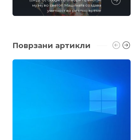
музеј во светот: Машината создава
уметност во реално време
Поврзани артикли