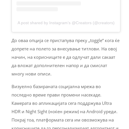
A post shared by Instagram’s @Creators (@creators)
До оваа опција се пристапува преку „toggle“ кога ќе
допрете на полето за внесување титлови. На овој
начин, на корисниците е да одлучат дали сакаат
да вложат дополнителен напор и да смислат
многу нови описи.
Визуелно базираната социјална мрежа во
последно време прави промени насекаде.
Камерата во апликацијата сега поддржува Ultra
HDR и Night Sight (ноќен режим) на Android уреди.
Покрај тоа, платформата сега им овозможува на
корисниците да го персонализираат алгоритмот и