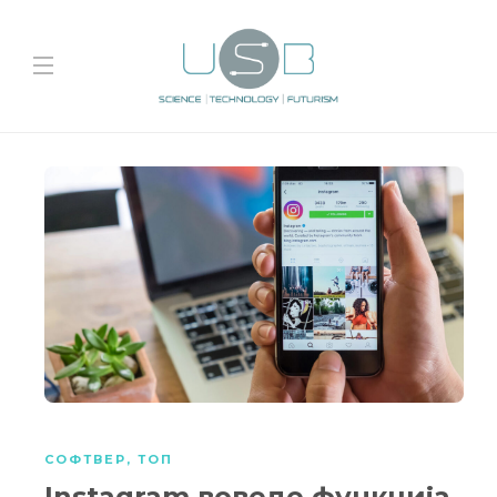
СОФТВЕР
,
ТОП
Instagram воведе функција