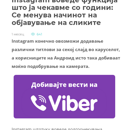
што ја чекавме со години:
Се менува начинот на
објавување на сликите
1 месец
641
Instagram конечно овозможи додавање
различни титлови за секој слајд во каруселот,
а корисниците на Андроид исто така добиваат
моќно подобрување на камерата.
Instagram штотуку воведе долгоочекувана